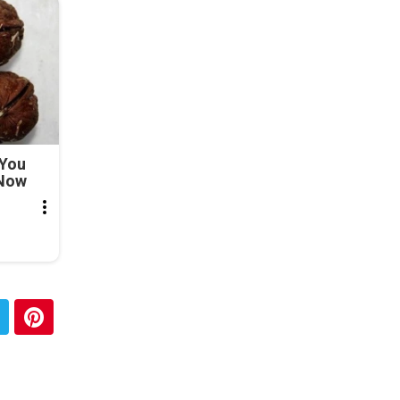
 You
 Now