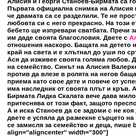
Алисия и Георги Станоев-Бирмата са го
Първата официална снимка на
Алисия
че двамата са се разделили. Те не прос
любовта си с него прекрасно. На този е
бебето ще изпревари сватбата. Пречи з
им даде своята благословия. Двете с
А
отношения наскоро. Бащата на детето 
край на света и е хлътнал до уши по с
Ася да изживее своята голяма любов. 
на семейство. Синът на
Алисия
Валерко
против да влезе в ролята на негов баща
приема като свое дете и повече от усп
има наследник от своята плът и кръв. А
Бирмата Лидка Скалата вече дава мило и
притеснява от този факт, защото пресп
А и иска Станоев да се задоми с не коя 
двете е успяла да размекне сърцето на
се замисля за семейство и деца, пише b
align="aligncenter" width="300"]