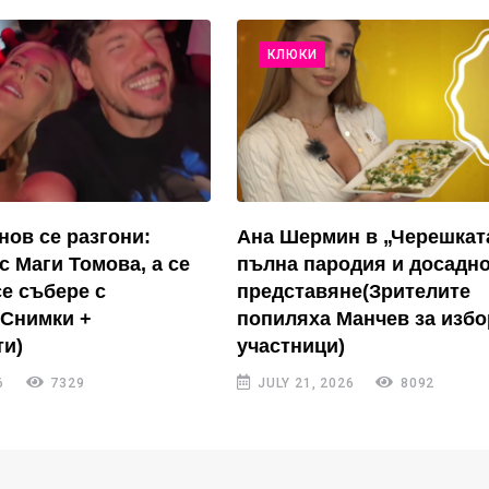
КЛЮКИ
нов се разгони:
Ана Шермин в „Черешкат
с Маги Томова, а се
пълна пародия и досадн
се събере с
представяне(Зрителите
(Снимки +
попиляха Манчев за избо
и)
участници)
6
7329
JULY 21, 2026
8092