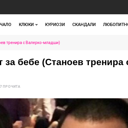
ЧАЛО
КЛЮКИ
КУРИОЗИ
СКАНДАЛИ
ЛЮБОПИТН
оев тренира с Валерко-младши)
 за бебе (Станоев тренира 
7 ПРОЧИТА