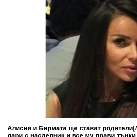
Алисия и Бирмата ще стават родители[/
дари с наследник и все му прави тънки