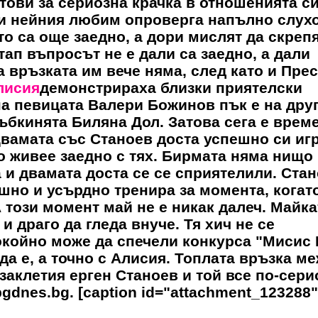
тови за сериозна крачка в отношенията си
и нейния любим опроверга напълно слухо
то са още заедно, а дори мислят да скреп
тап въпросът не е дали са заедно, а дали
а връзката им вече няма, след като и Пре
лисия
демонстрираха близки приятелски
на певицата Валери Божинов пък е на дру
ръбкинята Биляна Дол. Затова сега е врем
Двамата със Станоев доста успешно си иг
 живее заедно с тях. Бирмата няма нищо
 и двамата доста се се сприятелили. Стан
ешно и усърдно тренира за момента, когат
 този момент май не е никак далеч. Майка
 драго да гледа внуче. Тя хич не се
окойно може да спечели конкурса "Мисис 
да е, а точно с
Алисия
. Топлата връзка м
 заклетия ерген Станоев и той все по-сери
gdnes.bg. [caption id="attachment_123288"