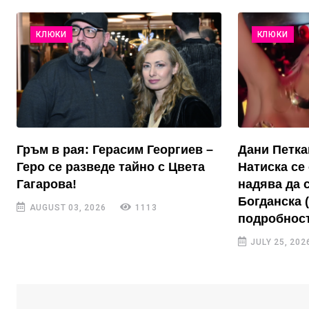
КЛЮКИ
КЛЮКИ
Гръм в рая: Герасим Георгиев –
Дани Петка
Геро се разведе тайно с Цвета
Натиска се 
Гагарова!
надява да 
Богданска 
AUGUST 03, 2026
1113
подробност
JULY 25, 202