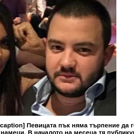
caption] Певицата пък няма търпение да г
 намеци. В началото на месеца тя публику