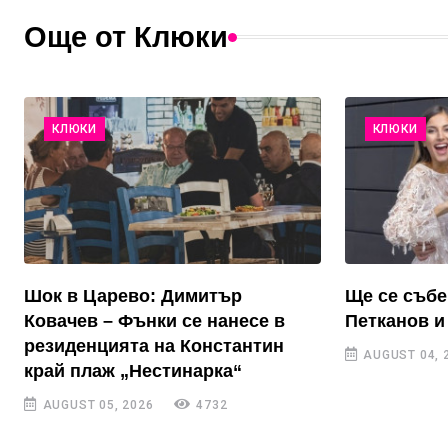
Още от Клюки
КЛЮКИ
КЛЮКИ
Шок в Царево: Димитър
Ще се събе
Ковачев – Фънки се нанесе в
Петканов и
резиденцията на Константин
AUGUST 04, 
край плаж „Нестинарка“
AUGUST 05, 2026
4732