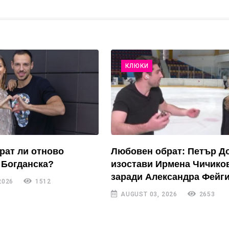
КЛЮКИ
рат ли отново
Любовен обрат: Петър Д
 Богданска?
изостави Ирмена Чичико
заради Александра Фейги
2026
1512
AUGUST 03, 2026
2653