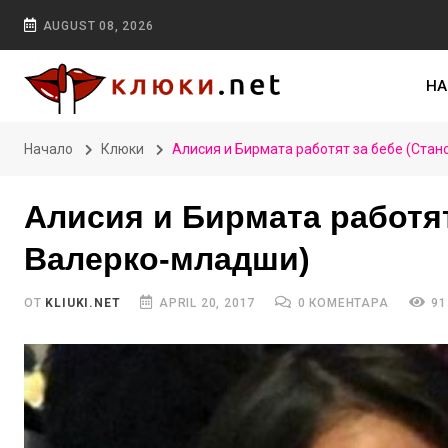
AUGUST 08, 2026
НА
Начало
Клюки
Алисия и Бирмата работят за бебе (Стан
Алисия и Бирмата работят
Валерко-младши)
ОТ
KLIUKI.NET
APRIL 20, 2017
0 КОМЕНТАРА
91