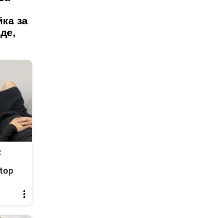
йка за
де,
:
top