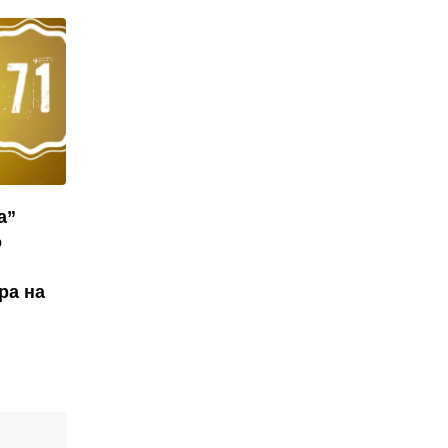
а”
о
ра на