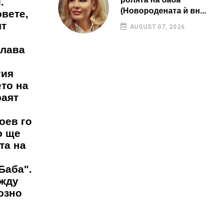
.
(Новородената ѝ вн...
вете,
ят
AUGUST 07, 2026
слава
гия
ето на
раят
оев го
о ще
та на
Баба".
ежду
озно