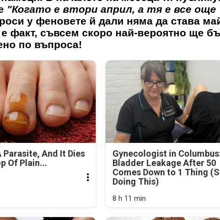
ие
"Когато е втори април, а тя е все още
роси у феновете й дали няма да става ма
е е факт, съвсем скоро най-вероятно ще бъ
ено по въпроса!
 Parasite, And It Dies
Gynecologist in Columbus
 Of Plain...
Bladder Leakage After 50
Comes Down to 1 Thing (S
Doing This)
8 h 11 min