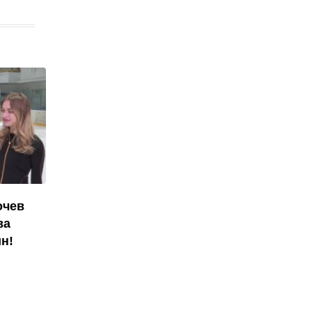
очев
ва
н!