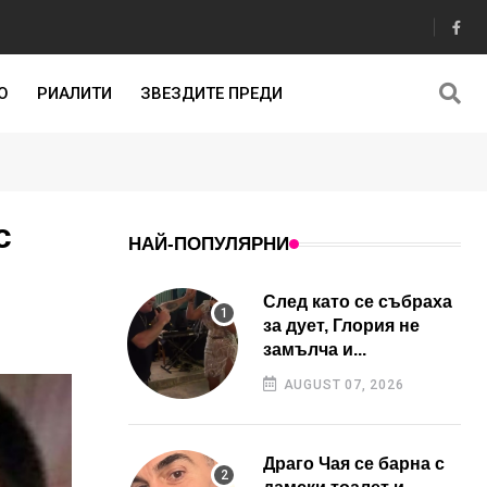
О
РИАЛИТИ
ЗВЕЗДИТЕ ПРЕДИ
с
НАЙ-ПОПУЛЯРНИ
След като се събраха
за дует, Глория не
замълча и...
AUGUST 07, 2026
Драго Чая се барна с