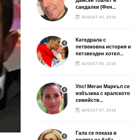
дамски тоалет и
сандалки (Фен...
AUGUST 06, 2026
Катедрала с
петвековна история и
петзвезден хотел...
AUGUST 06, 2026
Упс! Меган Маркъл се
избъзика с кралското
семейств...
AUGUST 07, 2026
Гала се показа в
ролята на баба