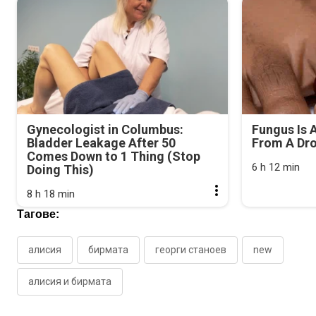
Gynecologist in Columbus:
Fungus Is A
Bladder Leakage After 50
From A Drop
Comes Down to 1 Thing (Stop
6 h 12 min
Doing This)
8 h 18 min
Тагове:
алисия
бирмата
георги станоев
new
алисия и бирмата