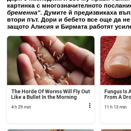
картинка с многозначителното послан
бременна"
. Думите й предизвикаха въп
втори път. Дори и бебето все още да н
защото
Алисия
и Бирмата работят усил
The Horde Of Worms Will Fly Out
Fungus Is A
Like a Bullet In the Morning
From A Drop
4 h 29 min
11 h 13 min