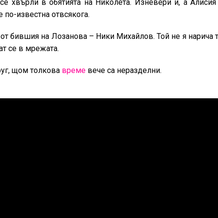
 се хвърли в обятията на Николета. Изневери й, а Алисия
е по-известна отвсякога.
о от бившия на Лозанова – Ники Михайлов. Той не я нарича т
ат се в мрежата.
руг, щом толкова
време
вече са неразделни.