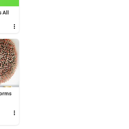
 All
Worms