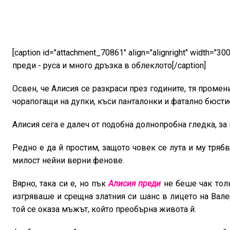
[caption id="attachment_70861" align="alignright" width="300
преди - руса и много дръзка в облеклото[/caption]
Освен, че Алисия се разкраси през годините, тя промен
чорапогащи на дупки, къси панталонки и фатално бюсти
Алисия сега е далеч от подобна долнопробна гледка, за
Редно е да й простим, защото човек се лута и му тряб
милост нейни верни фенове.
Вярно, така си е, но пък
Алисия преди
не беше чак толк
изгряваше и срещна златния си шанс в лицето на Вале
той се оказа мъжът, който преобърна живота й.