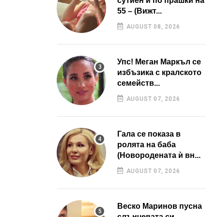
сутиен и по прашки на
55 – (Вижт...
AUGUST 08, 2026
Упс! Меган Маркъл се
избъзика с кралското
семейств...
AUGUST 07, 2026
Гала се показа в
ролята на баба
(Новородената ѝ вн...
AUGUST 07, 2026
Веско Маринов пусна
слънчевата си