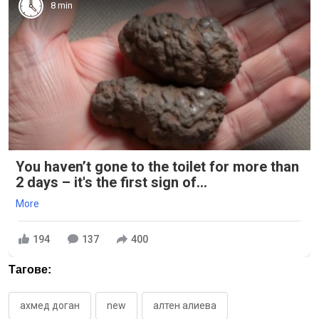
8 min
You haven’t gone to the toilet for more than
2 days – it's the first sign of...
More
194
137
400
Тагове:
ахмед доган
new
алтен алиева