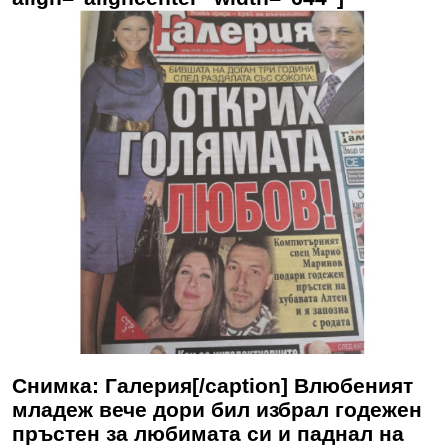
Снимка: Галерия[/caption] Влюбеният
младеж вече дори бил избрал годежен
пръстен за любимата си и паднал на