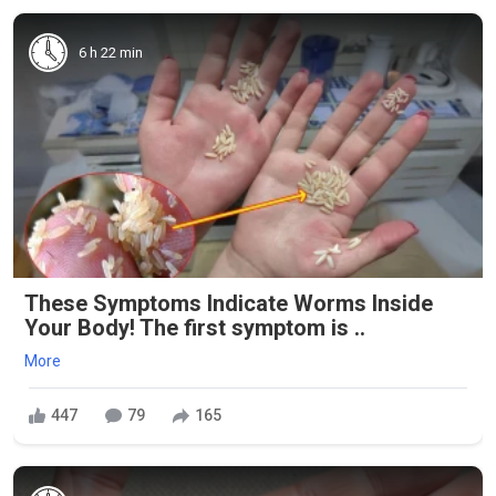
6 h 22 min
These Symptoms Indicate Worms Inside
Your Body! The first symptom is ..
More
447
79
165