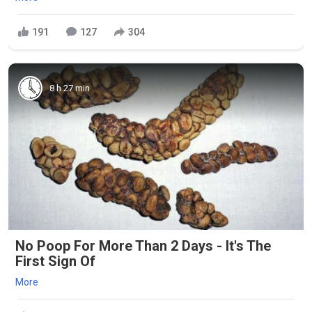
191
127
304
8 h 27 min
No Poop For More Than 2 Days - It's The
First Sign Of
More