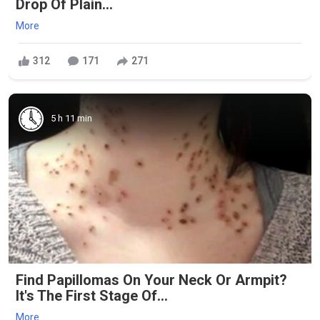
Drop Of Plain...
More
312
171
271
5 h 11 min
Find Papillomas On Your Neck Or Armpit?
It's The First Stage Of...
More