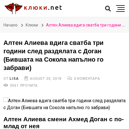
Начало
Клюки
Алтен Алиева вдига сватба три години след раздялата с Доган (Бившата на Сокола напълно го забрави)
Алтен Алиева вдига сватба три
години след раздялата с Доган
(Бившата на Сокола напълно го
забрави)
ОТ
LISA
AUGUST 30, 2018
0 КОМЕНТАРА
5061 ПРОЧИТА
Алтен Алиева смени Ахмед Доган с по-
млад от нея