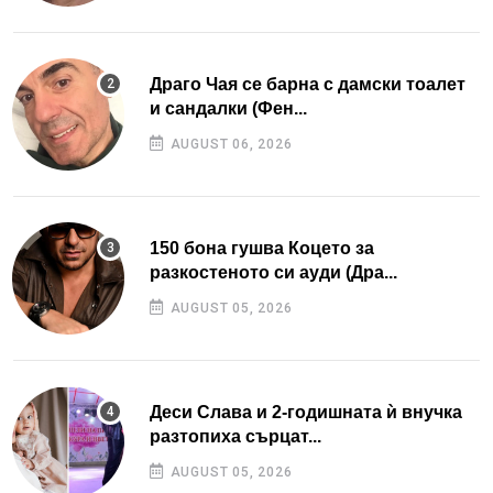
Драго Чая се барна с дамски тоалет
и сандалки (Фен...
AUGUST 06, 2026
150 бона гушва Коцето за
разкостеното си ауди (Дра...
AUGUST 05, 2026
Деси Слава и 2-годишната ѝ внучка
разтопиха сърцат...
AUGUST 05, 2026