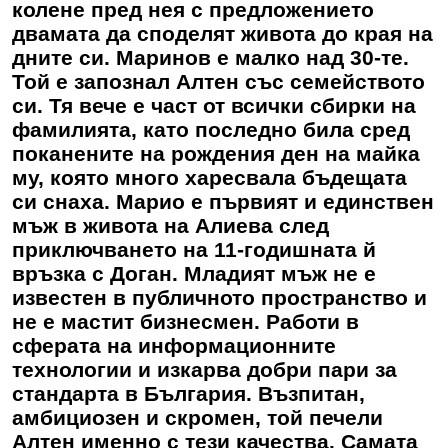
колене пред нея с предложението
двамата да споделят живота до края на
дните си. Маринов е малко над 30-те.
Той е запознал Алтен със семейството
си. Тя вече е част от всички сбирки на
фамилията, като последно била сред
поканените на рождения ден на майка
му, която много харесвала бъдещата
си снаха. Марио е първият и единствен
мъж в живота на Алиева след
приключването на 11-годишната й
връзка с Доган. Младият мъж не е
известен в публичното пространство и
не е мастит бизнесмен. Работи в
сферата на информационните
технологии и изкарва добри пари за
стандарта в България. Възпитан,
амбициозен и скромен, той печели
Алтен именно с тези качества. Самата