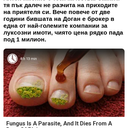
тя пък далеч не разчита на приходите
на приятеля си. Вече повече от две
години бившата на Доган е брокер в
една от най-големите компании за
луксозни имоти, чиято цена рядко пада
под 1 милион.
8 h 13 min
Fungus Is A Parasite, And It Dies From A