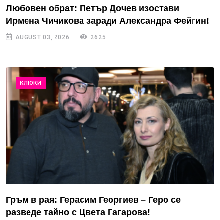
Любовен обрат: Петър Дочев изостави
Ирмена Чичикова заради Александра Фейгин!
AUGUST 03, 2026
2625
КЛЮКИ
Гръм в рая: Герасим Георгиев – Геро се
разведе тайно с Цвета Гагарова!