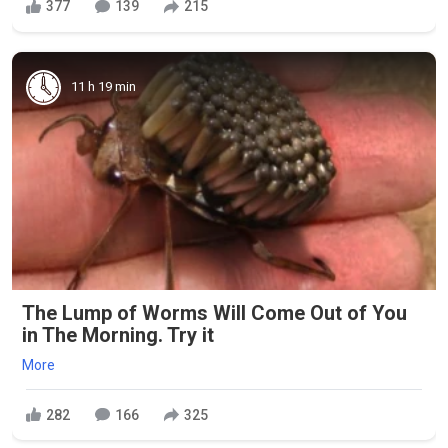
377
139
215
11 h 19 min
The Lump of Worms Will Come Out of You
in The Morning. Try it
More
282
166
325