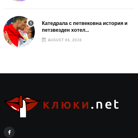
Катедрала с петвековна история и
петзвезден хотел...
AUGUST 06, 2026