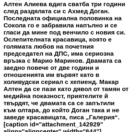
Алтен Алиева вдига сватба три години
след раздялата си с Ахмед Доган.
Последната официална половинка на
Сокола го е забравила напълно и се
гласи да мине под венчило с новия си.
Ослепителната красавица, която е
голямата любов на почетния
председател на ДПС, има сериозна
връзка с Марио Маринов. Двамата са
заедно повече от две години и
отношенията им вървят като в
холивудски сериал с хепиенд. Макар
Алтен да се пази като дявол от тамян от
медийна показност, приятелите й
твърдят, че двамата са се запътили
към олтара, до който Доган така и не
заведе красавицата, писа „Галерия“.
[caption id="attachment_142929"
align="aligncenter" width="644"]