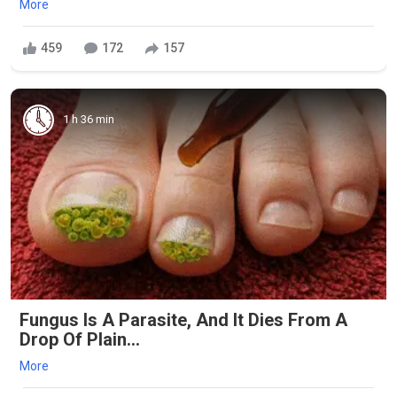
More
459
172
157
1 h 36 min
Fungus Is A Parasite, And It Dies From A
Drop Of Plain...
More