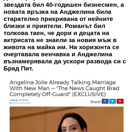
звездата бил 40-годишен бизнесмен, а
новата връзка на Анджелина била
старателно прикривана от нейните
близки и приятели. Романът бил
толкова таен, че дори и децата на
актрисата не знаели за новия мъж в
живота на майка им. На хоризонта се
очертавала венчавка и Анджелина
възнамерявала да ускори развода си с
Брад Пит.