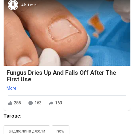
4 h 1 min
Fungus Dries Up And Falls Off After The
First Use
More
285
163
163
Тагове:
анджелина джоли
new