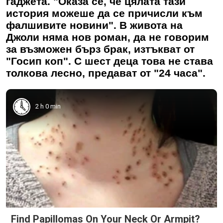
гаджета. "Оказа се, че цялата тази
история можеше да се причисли към
фалшивите новини". В живота на
Джоли няма нов роман, да не говорим
за възможен бърз брак, изтъкват от
"Госип коп". С шест деца това не става
толкова лесно, предават от "24 часа".
2 h 0 min
Find Papillomas On Your Neck Or Armpit?