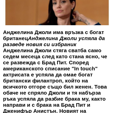
Анджелина Джоли има връзка с богат
британец
Анджелина Джоли успяла да
разведе новия си избраник
Анджелина Джоли стяга сватба само
седем месеца след като стана ясно, че
се развежда с Брад Пит. Според
американското списание "In touch"
актрисата е успяла да омае богат
британски филантроп, който на
всичкото отгоре също бил женен. Това
обаче не спряло Джоли и тя набърза
ръка успяла да разбие брака му, както
направи и с брака на Брад Пит и
Дженифър Анистън. Новият на