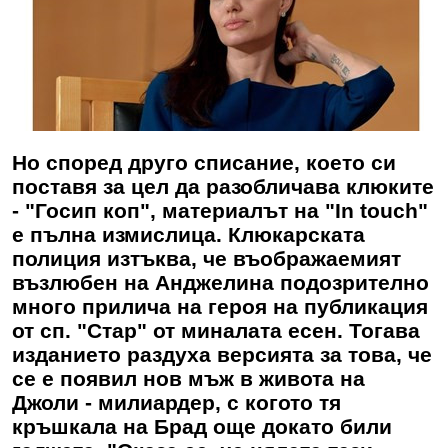
Но според друго списание, което си
поставя за цел да разобличава клюките
- "Госип коп", материалът на "In touch"
е пълна измислица. Клюкарската
полиция изтъква, че въображаемият
възлюбен на Анджелина подозрително
много прилича на героя на публикация
от сп. "Стар" от миналата есен. Тогава
изданието раздуха версията за това, че
се е появил нов мъж в живота на
Джоли - милиардер, с когото тя
кръшкала на Брад още докато били