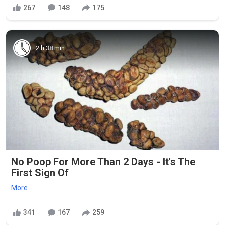
267
148
175
2 h 38 min
No Poop For More Than 2 Days - It's The
First Sign Of
More
341
167
259