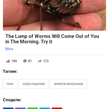
The Lump of Worms Will Come Out of You
in The Morning. Try it
More
186
81
135
Тагове:
new
нора недкова
аниела милушева
Сподели: