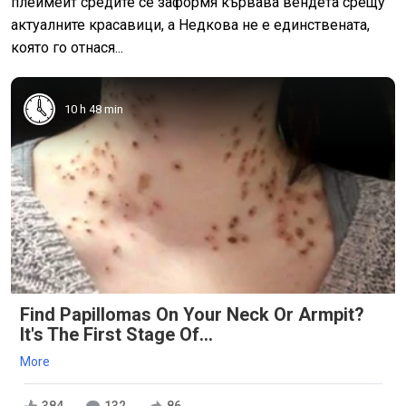
плеймейт средите се заформя кървава вендета срещу
актуалните красавици, а Недкова не е единствената,
която го отнася...
10 h 48 min
Find Papillomas On Your Neck Or Armpit?
It's The First Stage Of...
More