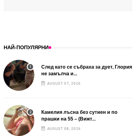
НАЙ-ПОПУЛЯРНИ
След като се събраха за дует, Глория
не замълча и...
AUGUST 07, 2026
Камелия лъсна без сутиен и по
прашки на 55 – (Вижт...
AUGUST 08, 2026