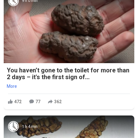
9 h 0 min
You haven’t gone to the toilet for more than
2 days – it's the first sign of...
More
472
77
362
1 h 4 min