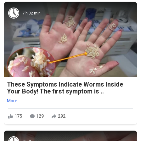
7 h 32 min
These Symptoms Indicate Worms Inside
Your Body! The first symptom is ..
More
175
129
292