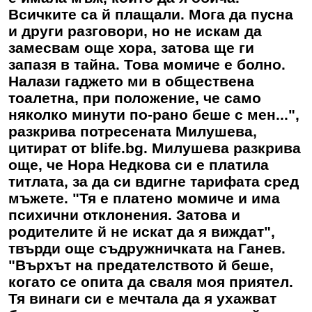
Всичките са й плащали. Мога да пусна
и други разговори, но не искам да
замесвам още хора, затова ще ги
запазя в тайна. Това момиче е болно.
Налази гаджето ми в обществена
тоалетна, при положение, че само
няколко минути по-рано беше с мен...",
разкрива потресената Милушева,
цитират от blife.bg. Милушева разкрива
още, че Нора Недкова си е платила
титлата, за да си вдигне тарифата сред
мъжете. "Тя е платено момиче и има
психични отклонения. Затова и
родителите й не искат да я виждат",
твърди още съдружничката на Ганев.
"Върхът на предателството й беше,
когато се опита да сваля моя приятел.
Тя винаги си е мечтала да я ухажват