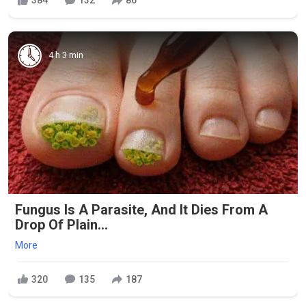
384
132
86
4 h 3 min
Fungus Is A Parasite, And It Dies From A
Drop Of Plain...
More
320
135
187