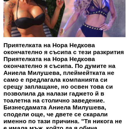
Приятелката на Нора Недкова
окончателно я съсипа с тези разкрития
Приятелката на Нора Недкова
окончателно я съсипа. По думите на
Аниела Милушева, плеймейтката не
само е предлагала компанията си
срещу заплащане, но освен това си
позволила да налази гаджето й в
тоалетна на столично заведение.
Бизнесдамата Аниела Милушева,
сподели още, че двете се скарали
именно по тази причина. "Тя никога не
е имала мъж, който да я обича.