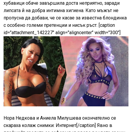
хубавици обаче завършила доста неприятно, заради
липсата й на добра интимна хигиена. Като мъжът не
пропусна да добави, че се касае за известна блондинка
с особено големи претенции и нисък ръст. [caption
id="attachment_142227" align="aligncenter" width="300"]
Нора Недкова и Аниела Милушева окончателно се
скараха колаж снимки: Интернет[/caption] Явно в