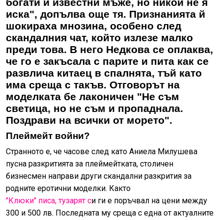
богати и известни мъже, но никой не я
иска", допълва още тя. Признанията й
шокираха мнозина, особено след
скандалния чат, който излезе малко
преди това. В него Недкова се оплаква,
че го е закъсала с парите и пита как се
развлича китаец в спалнята, тъй като
има среща с такъв. Отговорът на
моделката бе лаконичен "Не съм
светица, но не съм и пропаднала.
Поздрави на всички от морето".
Плеймейт войни?
Странното е, че часове след като Аниела Милушева
пусна разкритията за плеймейтката, столичен
бизнесмен направи други скандални разкрития за
родните еротични моделки. Както
"Клюки" писа, тузарят с
и ги е поръчвал на цени между
300 и 500 лв. Последната му среща с една от актуалните