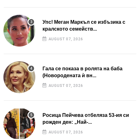
Упс! Меган Маркъл се избъзика с
кралското семейств...
AUGUST 07, 2026
Гала се показа в ролята на баба
(Новородената ѝ вн...
AUGUST 07, 2026
Росица Пейчева отбеляза 53-ия си
рожден ден: „Най-...
AUGUST 07, 2026