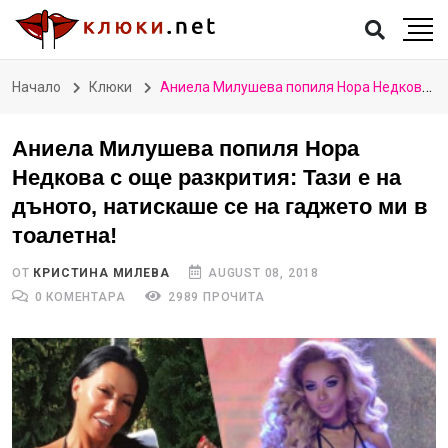
Начало
Клюки
Аниела Милушева попиля Нора Недкова с още разкрития: Тази е на дъното, натискаше се на гаджето ми в тоалетна!
Аниела Милушева попиля Нора
Недкова с още разкрития: Тази е на
дъното, натискаше се на гаджето ми в
тоалетна!
ОТ
КРИСТИНА МИЛЕВА
AUGUST 08, 2018
0 КОМЕНТАРА
2989 ПРОЧИТА