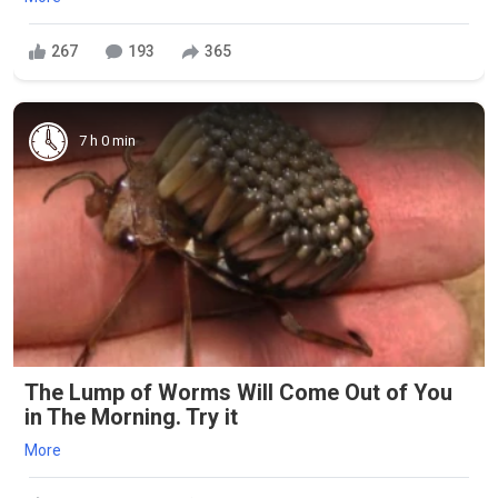
267
193
365
7 h 0 min
The Lump of Worms Will Come Out of You
in The Morning. Try it
More