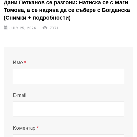
Дани Петканов се разгони: Натиска се с Маги
Томова, а се надява да се събере с Богданска
(Снимки + подробности)
JULY 25, 2026
7371
Име
*
E-mail
Коментар
*