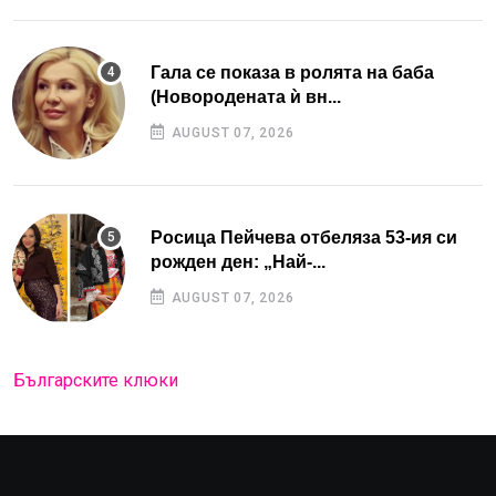
Гала се показа в ролята на баба
(Новородената ѝ вн...
AUGUST 07, 2026
Росица Пейчева отбеляза 53-ия си
рожден ден: „Най-...
AUGUST 07, 2026
Българските клюки