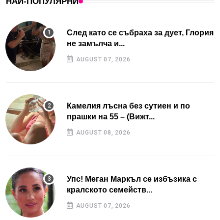
НАЙ-ПОПУЛЯРНИ
След като се събраха за дует, Глория
не замълча и...
AUGUST 07, 2026
Камелия лъсна без сутиен и по
прашки на 55 – (Вижт...
AUGUST 08, 2026
Упс! Меган Маркъл се избъзика с
кралското семейств...
AUGUST 07, 2026