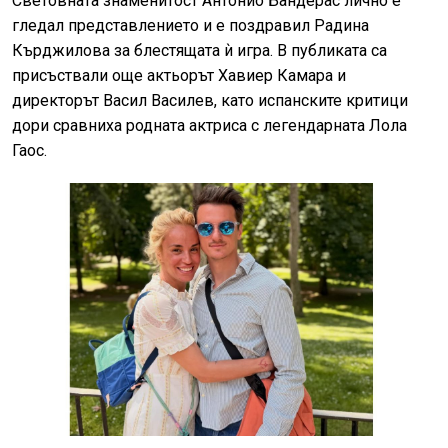
Световната знаменитост Антонио Бандерас лично е
гледал представлението и е поздравил Радина
Кърджилова за блестящата ѝ игра. В публиката са
присъствали още актьорът Хавиер Камара и
директорът Васил Василев, като испанските критици
дори сравниха родната актриса с легендарната Лола
Гаос.