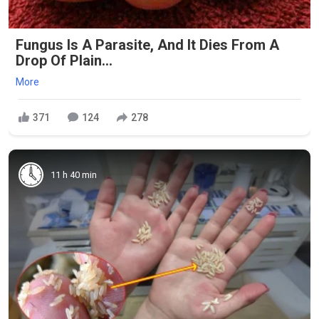
Fungus Is A Parasite, And It Dies From A
Drop Of Plain...
More
371
124
278
11 h 40 min