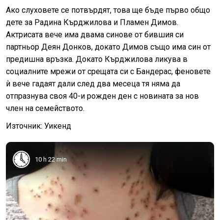
Ако слуховете се потвърдят, това ще бъде първо общо
дете за Радина Кърджилова и Пламен Димов.
Актрисата вече има двама синове от бившия си
партньор Деян Донков, докато Димов също има син от
предишна връзка. Докато Кърджилова ликува в
социалните мрежи от срещата си с Бандерас, феновете
ѝ вече гадаят дали след два месеца тя няма да
отпразнува своя 40-и рожден ден с новината за нов
член на семейството.
Източник: Уикенд
10 h 22 min