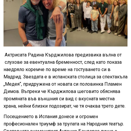
Актрисата Радина Кърджилова предизвика вълна от
слухове за евентуална бременност, след като показа
наедряло коремче по време на гостуването си в
Мадрид. Звездата е в испанската столица за спектакъла
„Медея“, придружена от новата си половинка Пламен
Димов. Въпреки че Кърджилова шеговито обяснява
промяната във външния си вид с вкусната местна
храна, нейни близки подозират, че тя очаква трето дете.
Посещението в Испания донесе и огромен
професионален триумф за трупата на Народния театър.