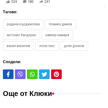
324
180
241
Тагове:
радина кърджилова
пламен димов
антонио бандерас
хавиер камара
васил василев
лола гаос
деян донков
Сподели:
Още от Клюки