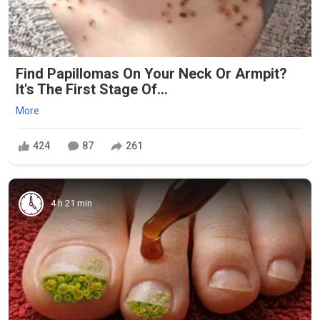
Find Papillomas On Your Neck Or Armpit?
It's The First Stage Of...
More
424
87
261
4 h 21 min