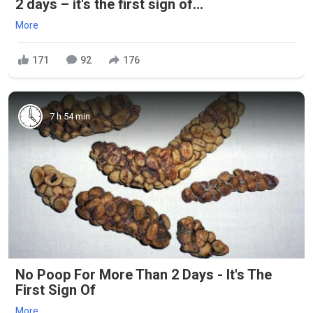
2 days – it's the first sign of...
More
171
92
176
7 h 54 min
No Poop For More Than 2 Days - It's The
First Sign Of
More