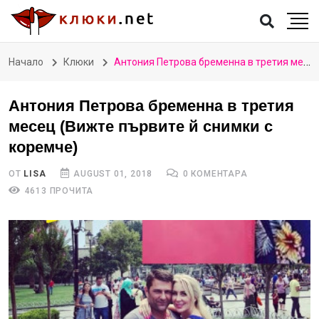
Начало
Клюки
Антония Петрова бременна в третия месец (Вижте първите й снимки с коремче)
Антония Петрова бременна в третия
месец (Вижте първите й снимки с
коремче)
ОТ
LISA
AUGUST 01, 2018
0 КОМЕНТАРА
4613 ПРОЧИТА