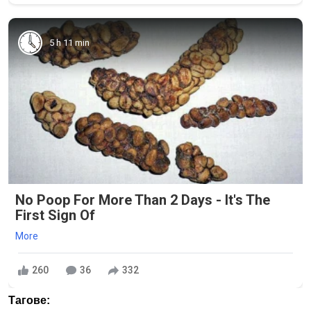
5 h 11 min
No Poop For More Than 2 Days - It's The
First Sign Of
More
260
36
332
Тагове: