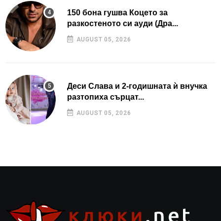
150 бона гушва Коцето за
разкостеното си ауди (Дра...
AUGUST 05, 2026
Деси Слава и 2-годишната ѝ внучка
разтопиха сърцат...
AUGUST 05, 2026