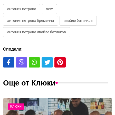
антония петрова
new
антония петрова бременна
ивайло батинков
антония петрова ивайло батинков
Сподели:
Още от Клюки
КЛЮКИ