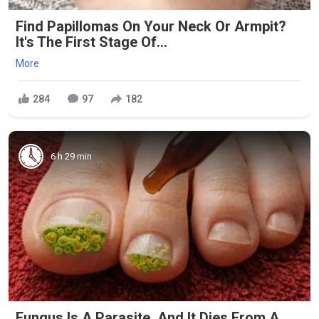
Find Papillomas On Your Neck Or Armpit?
It's The First Stage Of...
More
284
97
182
6 h 29 min
Fungus Is A Parasite, And It Dies From A