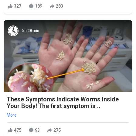
327
189
283
6 h 28 min
These Symptoms Indicate Worms Inside
Your Body! The first symptom is ..
More
475
93
275