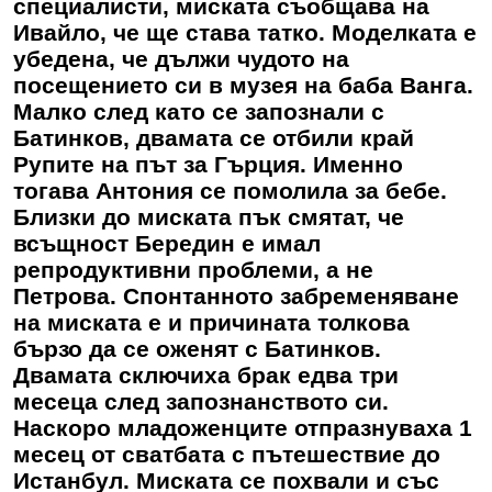
специалисти, миската съобщава на
Ивайло, че ще става татко. Моделката е
убедена, че дължи чудото на
посещението си в музея на баба Ванга.
Малко след като се запознали с
Батинков, двамата се отбили край
Рупите на път за Гърция. Именно
тогава Антония се помолила за бебе.
Близки до миската пък смятат, че
всъщност Бередин е имал
репродуктивни проблеми, а не
Петрова. Спонтанното забременяване
на миската е и причината толкова
бързо да се оженят с Батинков.
Двамата сключиха брак едва три
месеца след запознанството си.
Наскоро младоженците отпразнуваха 1
месец от сватбата с пътешествие до
Истанбул. Миската се похвали и със