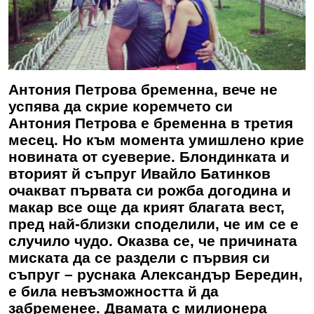
Антония Петрова бременна, вече не
успява да скрие коремчето си
Антония Петрова е бременна в третия
месец. Но към момента умишлено крие
новината от суеверие. Блондинката и
вторият й съпруг Ивайло Батинков
очакват първата си рожба догодина и
макар все още да крият благата вест,
пред най-близки споделили, че им се е
случило чудо. Оказва се, че причината
миската да се раздели с първия си
съпруг – руснака Александър Бередин,
е била невъзможността й да
забременее. Двамата с милионера