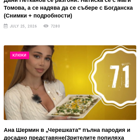
Дани Петканов се разгони: Натиска се с Маги
Томова, а се надява да се събере с Богданска
(Снимки + подробности)
JULY 25, 2026
7280
КЛЮКИ
Ана Шермин в „Черешката” пълна пародия и
досадно представяне(Зрителите попиляха