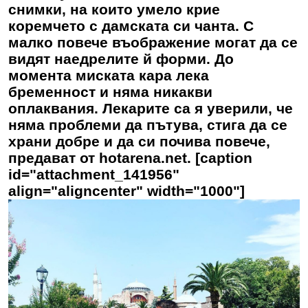
снимки, на които умело крие
коремчето с дамската си чанта. С
малко повече въображение могат да се
видят наедрелите й форми. До
момента миската кара лека
бременност и няма никакви
оплаквания. Лекарите са я уверили, че
няма проблеми да пътува, стига да се
храни добре и да си почива повече,
предават от hotarena.net. [caption
id="attachment_141956"
align="aligncenter" width="1000"]