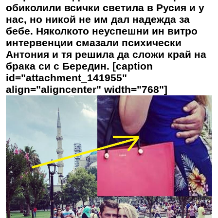
обиколили всички светила в Русия и у
нас, но никой не им дал надежда за
бебе. Няколкото неуспешни ин витро
интервенции смазали психически
Антония и тя решила да сложи край на
брака си с Бередин. [caption
id="attachment_141955"
align="aligncenter" width="768"]