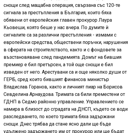
снощи след мащабна операция, свързана със 120-те
сигнала за престъпления в България, които бяха
обявени от европейския главен прокурор Лаура
Кьовеши, която беше у нас вчера. По думите ѝ
сигналите са за различни престъпления - измами с
европейски средства, обществени поръчки, нарушения
в сферата на строителството, както и с фондовете за
възстановяване след пандемията. Домът на бившия
премиер е бил претърсен, а той още снощи е бил
изведен от него. Арестувани са и още няколко души от
ГЕРБ, сред които бившият финансов министър
Владислав Горанов, както и личният пиар на Борисов
Севделина Арнаудова. Тримата са били преместени от
ГДНП в Седмо районно управление. Управлението се
намира в близост до сградата на ДНСП, където се води
разследването, по което тримата бяха задържани
снощи. Днес трябва да стане ясно дали ще бъде
удължено задържането им от прокурор или ще бъдат