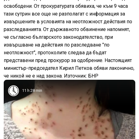
освободени. От прокуратурата обявиха, че към 9 часа
тази сутрин все още не разполагат с информация за
извършените в условията на неотложност действия по
разследванията. От държавното обвинение напомнят,
че съгласно българското законодателство, при
извършване на действия по разследване "по
неотложност", протоколите следва да бъдат
представени пред прокурор за одобрение. Настоящият
министър-председател Кирил Петков обяви лаконично,
че никой не е над закона. Източник: БНР
11 h 28 min