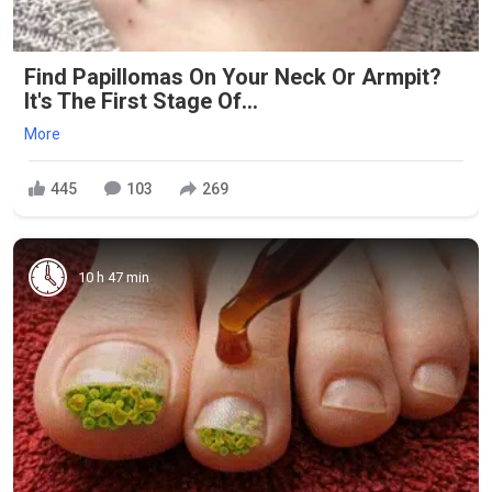
Find Papillomas On Your Neck Or Armpit?
It's The First Stage Of...
More
445
103
269
10 h 47 min