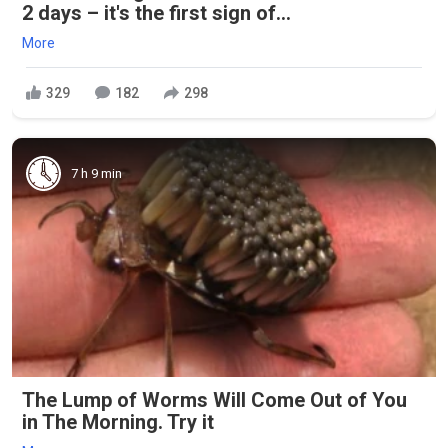
2 days – it's the first sign of...
More
329
182
298
7 h 9 min
The Lump of Worms Will Come Out of You
in The Morning. Try it