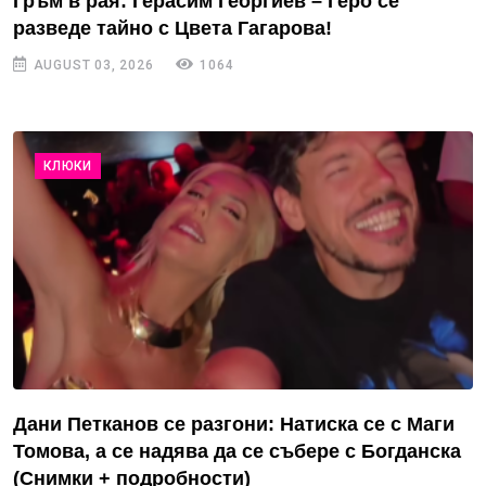
Гръм в рая: Герасим Георгиев – Геро се
разведе тайно с Цвета Гагарова!
AUGUST 03, 2026
1064
КЛЮКИ
Дани Петканов се разгони: Натиска се с Маги
Томова, а се надява да се събере с Богданска
(Снимки + подробности)