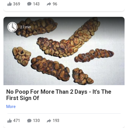
369
143
96
27 min
No Poop For More Than 2 Days - It's The
First Sign Of
More
471
130
193