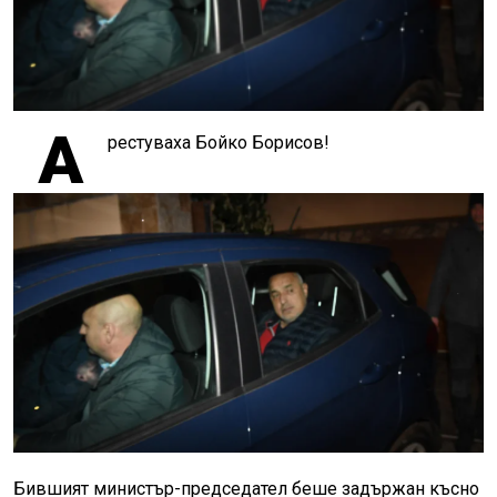
А
рестуваха Бойко Борисов!
Бившият министър-председател беше задържан късно