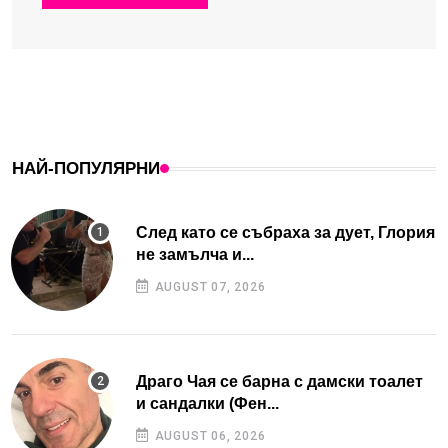
НАЙ-ПОПУЛЯРНИ
След като се събраха за дует, Глория
не замълча и...
AUGUST 07, 2026
Драго Чая се барна с дамски тоалет
и сандалки (Фен...
AUGUST 06, 2026