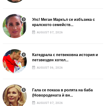
Упс! Меган Маркъл се избъзика с
кралското семейств...
AUGUST 07, 2026
Катедрала с петвековна история и
петзвезден хотел...
AUGUST 06, 2026
Гала се показа в ролята на баба
(Новородената ѝ вн...
AUGUST 07, 2026