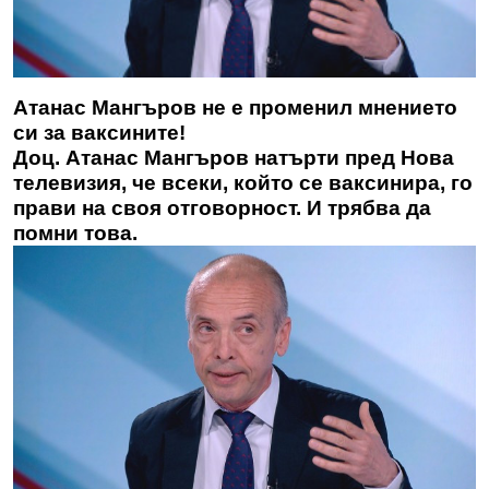
Атанас Мангъров не е променил мнението
си за ваксините!
Доц. Атанас Мангъров натърти пред Нова
телевизия, че всеки, който се ваксинира, го
прави на своя отговорност. И трябва да
помни това.