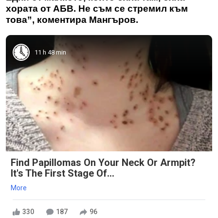
хората от АБВ. Не съм се стремил към
това”, коментира Мангъров.
11 h 48 min
Find Papillomas On Your Neck Or Armpit?
It's The First Stage Of...
More
330
187
96