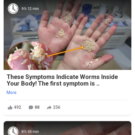
9 h 12 min
These Symptoms Indicate Worms Inside
Your Body! The first symptom is ..
More
492
88
256
8 h 45 min