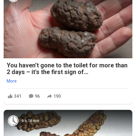
You haven’t gone to the toilet for more than
2 days – it's the first sign of...
More
341
96
190
8 h 18 min