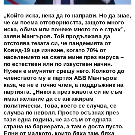
„Който иска, нека да го направи. Но да знае,
че си поема отговорността, защото много
иска, обича или понеже много го е страх”,
заяви Мангъров. Той продължава да
отстоява тезата си, че пандемията от
Ковид-19 ще изчезне, когато 70% от
населението на света мине през вируса –
по естествен или по изкуствен начин.
Нужен е имунитет срещу него. Колкото до
членството му в партия АБВ Мангъров
каза, че не е точно член, а поддръжник на
партията. „Никога през живота си не съм
имал желание да се ангажирам
политически. Това, което се случва, се
случва по неволя. Просто осъзнах през
тази една година, че аз съм от едната
страна на бариерата, а там е доста пусто.
Едни от малкото, които бяха там, бяха