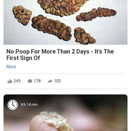
No Poop For More Than 2 Days - It's The
First Sign Of
More
249
178
103
9 h 14 min