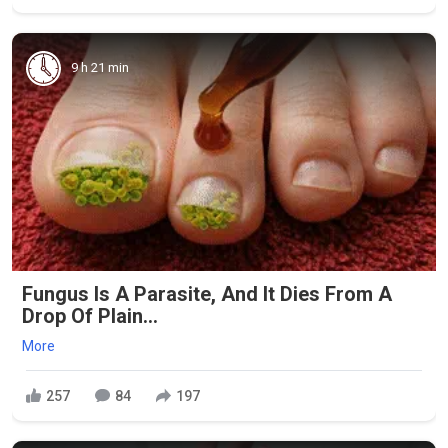
9 h 21 min
Fungus Is A Parasite, And It Dies From A
Drop Of Plain...
More
257
84
197