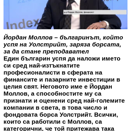
Йордан Моллов – българинът, който
успя на Уолстрийт, заряза борсата,
за да стане преподавател
Един българин успя да наложи името
си сред най-изтъкнатите
професионалисти в сферата на
финансите и пазарните инвестиции в
целия свят. Неговото име е Йордан
Моллов, а способностите му са
признати и оценени сред най-големите
компании в света, в това число и
фондовата борса Уолстрийт. Всички,
които са работили с Моллов, са
категорични, че той притежава така