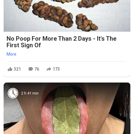
No Poop For More Than 2 Days - It's The
First Sign Of
More
321
76
173
2 h 41 min