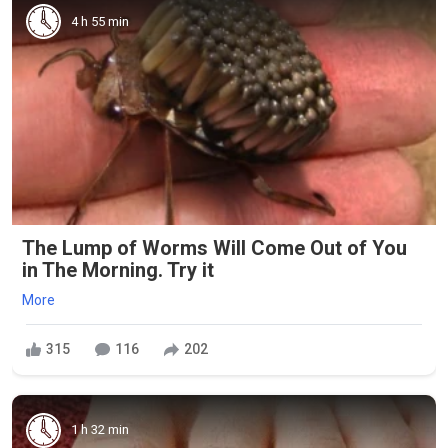
4 h 55 min
The Lump of Worms Will Come Out of You
in The Morning. Try it
More
315
116
202
1 h 32 min