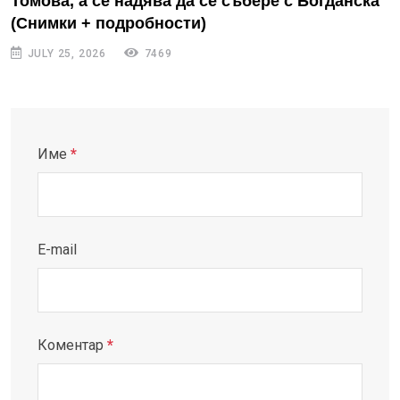
Томова, а се надява да се събере с Богданска
(Снимки + подробности)
JULY 25, 2026
7469
Име
*
E-mail
Коментар
*