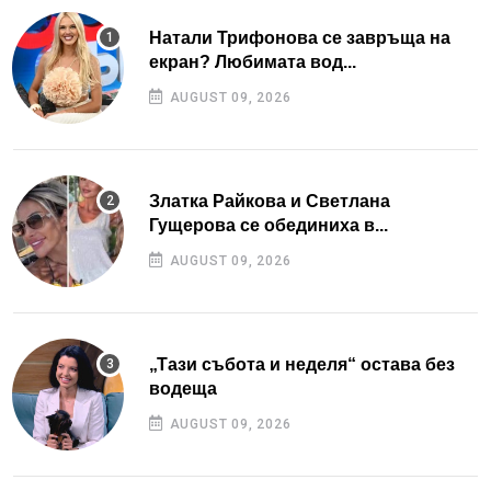
Натали Трифонова се завръща на
екран? Любимата вод...
AUGUST 09, 2026
Златка Райкова и Светлана
Гущерова се обединиха в...
AUGUST 09, 2026
„Тази събота и неделя“ остава без
водеща
AUGUST 09, 2026