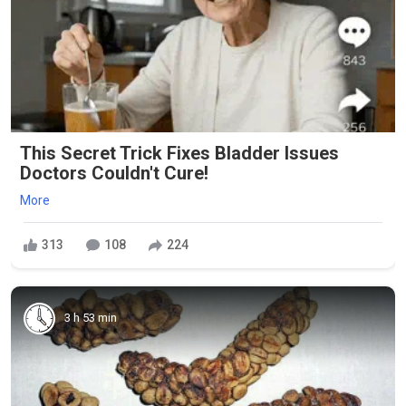
This Secret Trick Fixes Bladder Issues
Doctors Couldn't Cure!
More
313
108
224
3 h 53 min