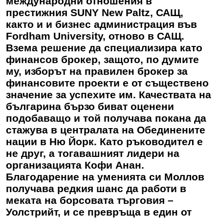
международни отношения в
престижния SUNY New Paltz, САЩ,
както и и бизнес администрация във
Fordham University, отново в САЩ.
Взема решение да специализира като
финансов брокер, защото, по думите
му, изборът на правилен брокер за
финансовите проекти е от съществено
значение за успехите им. Качествата на
българина бързо биват оценени
подобаващо и той получава покана да
стажува в централата на Обединените
нации в Ню Йорк. Като ръководител е
не друг, а тогавашният лидери на
организацията Кофи Анан.
Благодарение на уменията си Моллов
получава редкия шанс да работи в
меката на борсовата търговия –
Уолстрийт, и се превръща в един от