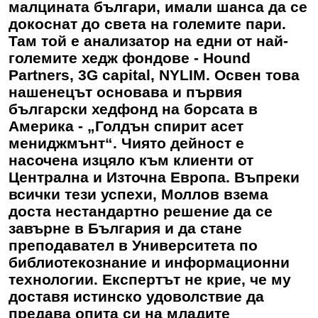
малцината българи, имали шанса да се
докоснат до света на големите пари.
Там той е анализатор на едни от най-
големите хедж фондове - Hound
Partners, 3G capital, NYLIM. Освен това
нашенецът основава и първия
български хедфонд на борсата в
Америка - „Голдън спирит асет
мениджмънт“. Чиято дейност е
насочена изцяло към клиенти от
Централна и Източна Европа. Въпреки
всички тези успехи, Моллов взема
доста нестандартно решение да се
завърне в България и да стане
преподавател в Университета по
библиотекознание и информационни
технологии. Експертът не крие, че му
доставя истинско удоволствие да
предава опита си на младите