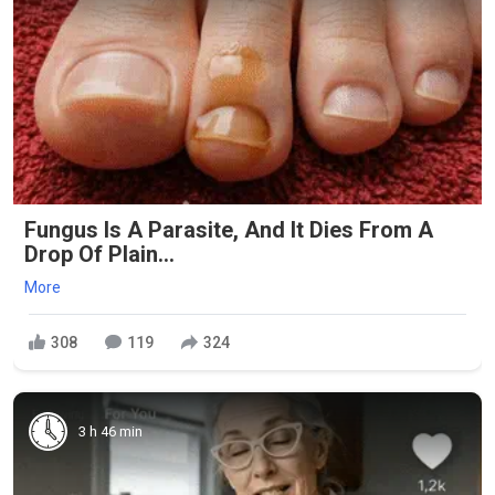
Fungus Is A Parasite, And It Dies From A
Drop Of Plain...
More
308
119
324
3 h 46 min