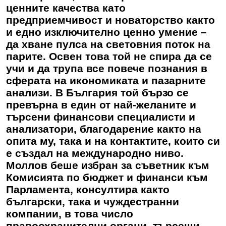
ценните качества като
предприемчивост и новаторство както
и едно изключително ценно умение –
да хване пулса на световния поток на
парите. Освен това той не спира да се
учи и да трупа все повече познания в
сферата на икономиката и пазарните
анализи. В България той бързо се
превърна в един от най-желаните и
търсени финансови специалисти и
анализатори, благодарение както на
опита му, така и на контактите, които си
е създал на международно ниво.
Моллов беше избран за съветник към
Комисията по бюджет и финанси към
Парламента, консултира както
български, така и чуждестранни
компании, в това число
правоохранителни органи, търсещи