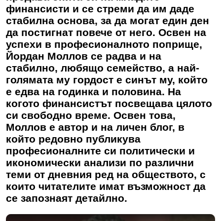
финансисти и се стреми да им даде
стабилна основа, за да могат един ден
да постигнат повече от него. Освен на
успехи в професионалното поприще,
Йордан Моллов се радва и на
стабилно, любящо семейство, а най-
голямата му гордост е синът му, който
е едва на годинка и половина. На
когото финансистът посвещава цялото
си свободно време. Освен това,
Моллов e автор и на личен блог, в
който редовно публикува
професионалните си политически и
икономически анализи по различни
теми от дневния ред на обществото, с
които читателите имат възможност да
се запознаят детайлно.