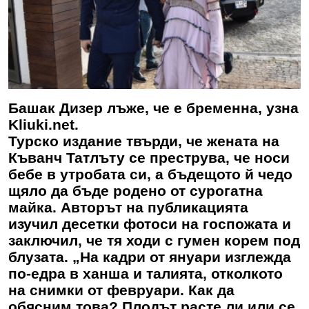
Башак Дизер лъже, че е бременна, узна
Kliuki.net.
Турско издание твърди, че жената на
Къванч Татлъту се преструва, че носи
бебе в утробата си, а бъдещото й чедо
щяло да бъде родено от сурогатна
майка. Авторът на публикацията
изучил десетки фотоси на госпожата и
заключил, че тя ходи с гумен корем под
блузата. „На кадри от януари изглежда
по-едра в ханша и талията, отколкото
на снимки от февруари. Как да
обясним това? Плодът расте ли или се