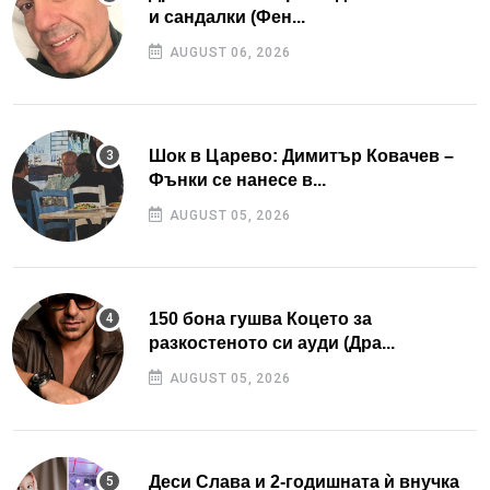
и сандалки (Фен...
AUGUST 06, 2026
Шок в Царево: Димитър Ковачев –
Фънки се нанесе в...
AUGUST 05, 2026
150 бона гушва Коцето за
разкостеното си ауди (Дра...
AUGUST 05, 2026
Деси Слава и 2-годишната ѝ внучка