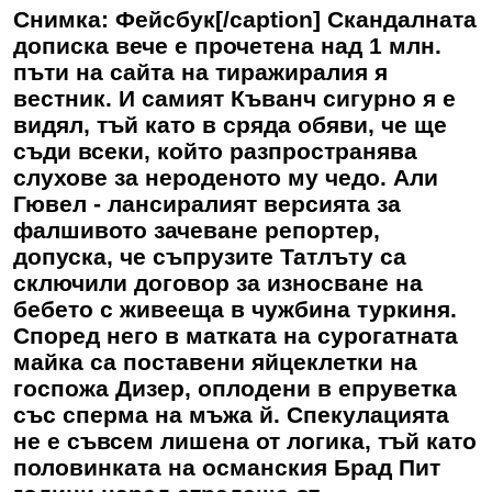
Снимка: Фейсбук[/caption] Скандалната
дописка вече е прочетена над 1 млн.
пъти на сайта на тиражиралия я
вестник. И самият Къванч сигурно я е
видял, тъй като в сряда обяви, че ще
съди всеки, който разпространява
слухове за нероденото му чедо. Али
Гювел - лансиралият версията за
фалшивото зачеване репортер,
допуска, че съпрузите Татлъту са
сключили договор за износване на
бебето с живееща в чужбина туркиня.
Според него в матката на сурогатната
майка са поставени яйцеклетки на
госпожа Дизер, оплодени в епруветка
със сперма на мъжа й. Спекулацията
не е съвсем лишена от логика, тъй като
половинката на османския Брад Пит