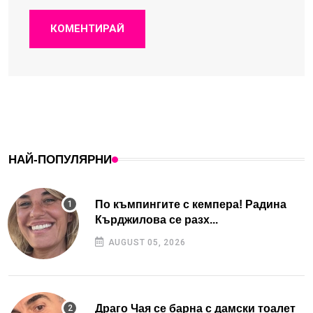
КОМЕНТИРАЙ
НАЙ-ПОПУЛЯРНИ
По къмпингите с кемпера! Радина
Кърджилова се разх...
AUGUST 05, 2026
Драго Чая се барна с дамски тоалет