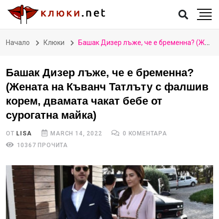
Начало
Клюки
Башак Дизер лъже, че е бременна? (Жената на Къванч Татлъту с фалшив корем, двамата чакат бебе от сурогатна майка)
Башак Дизер лъже, че е бременна?
(Жената на Къванч Татлъту с фалшив
корем, двамата чакат бебе от
сурогатна майка)
ОТ
LISA
MARCH 14, 2022
0 КОМЕНТАРА
10367 ПРОЧИТА