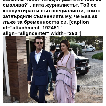
смалява?”, пита журналистът. Той се
консултирал и със специалисти, които
затвърдили съмненията му, че Башак
лъже за бременността си. [caption
id="attachment_192451"
align="aligncenter" width="350"]