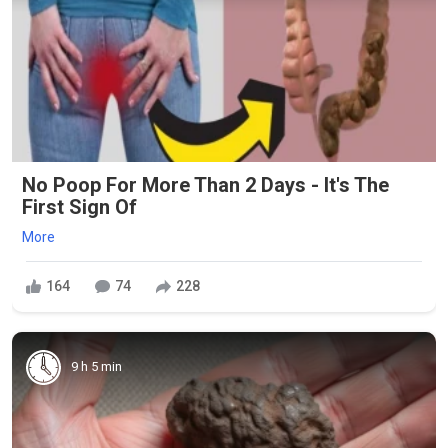
No Poop For More Than 2 Days - It's The
First Sign Of
More
164
74
228
9 h 5 min