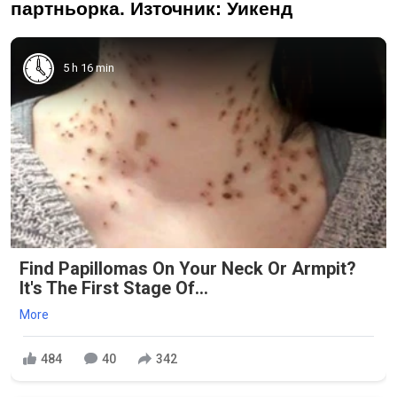
партньорка. Източник: Уикенд
5 h 16 min
Find Papillomas On Your Neck Or Armpit?
It's The First Stage Of...
More
484
40
342