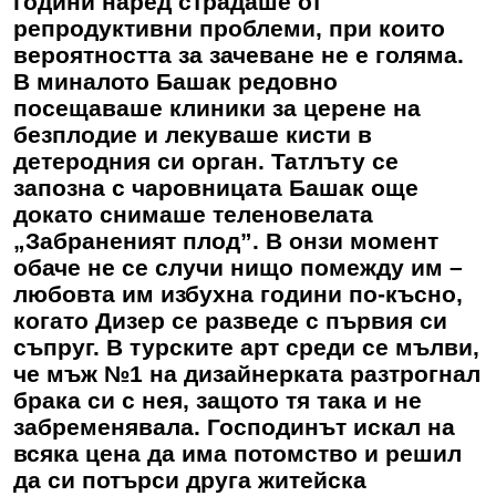
години наред страдаше от
репродуктивни проблеми, при които
вероятността за зачеване не е голяма.
В миналото Башак редовно
посещаваше клиники за церене на
безплодие и лекуваше кисти в
детеродния си орган. Татлъту се
запозна с чаровницата Башак още
докато снимаше теленовелата
„Забраненият плод”. В онзи момент
обаче не се случи нищо помежду им –
любовта им избухна години по-късно,
когато Дизер се разведе с първия си
съпруг. В турските арт среди се мълви,
че мъж №1 на дизайнерката разтрогнал
брака си с нея, защото тя така и не
забременявала. Господинът искал на
всяка цена да има потомство и решил
да си потърси друга житейска