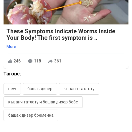
These Symptoms Indicate Worms Inside
Your Body! The first symptom is ..
More
246
118
361
Тагове:
new
башак дизер
къванч татлъту
къванч татлату и башак дизер бебе
башак дизер бременна