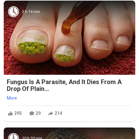
2 h 14 min
Fungus Is A Parasite, And It Dies From A
Drop Of Plain...
More
295
29
214
10 h 20 min