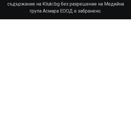
съдържание на Kliuki.bg без разрешение на Медийна
група Асмара ЕООД е забранено.