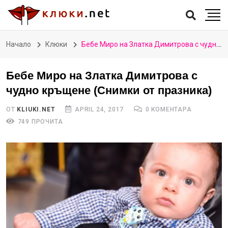
Начало
Клюки
Бебе Миро на Златка Димитрова с чудно кръщене (Снимки от празника)
Бебе Миро на Златка Димитрова с
чудно кръщене (Снимки от празника)
ОТ
KLIUKI.NET
APRIL 24, 2017
0 КОМЕНТАРА
749 ПРОЧИТА