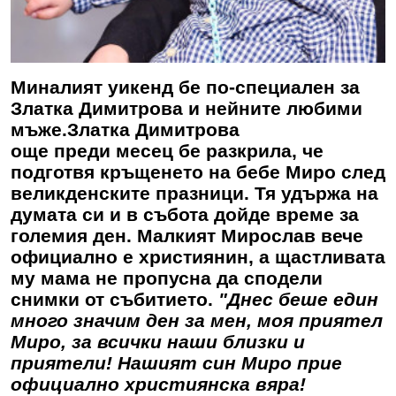
Миналият уикенд бе по-специален за
Златка Димитрова и нейните любими
мъже.
Златка Димитрова
още преди месец бе разкрила, че
подготвя кръщенето на бебе Миро след
великденските празници. Тя удържа на
думата си и в събота дойде време за
големия ден. Малкият Мирослав вече
официално е християнин, а щастливата
му мама не пропусна да сподели
снимки от събитието.
"Днес беше един
много значим ден за мен, моя приятел
Миро, за всички наши близки и
приятели!
Нашият син Миро прие
официално християнска вяра!