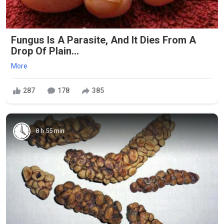
Fungus Is A Parasite, And It Dies From A
Drop Of Plain...
More
287
178
385
8 h 55 min