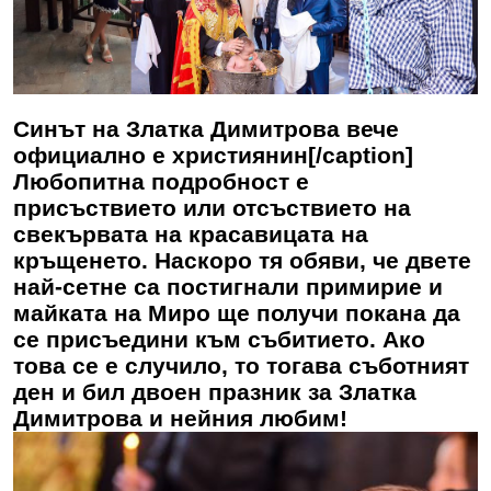
Синът на Златка Димитрова вече
официално е християнин[/caption]
Любопитна подробност е
присъствието или отсъствието на
свекървата на красавицата на
кръщенето. Наскоро тя обяви, че двете
най-сетне са постигнали примирие и
майката на Миро ще получи покана да
се присъедини към събитието. Ако
това се е случило, то тогава съботният
ден и бил двоен празник за
Златка
Димитрова
и нейния любим!