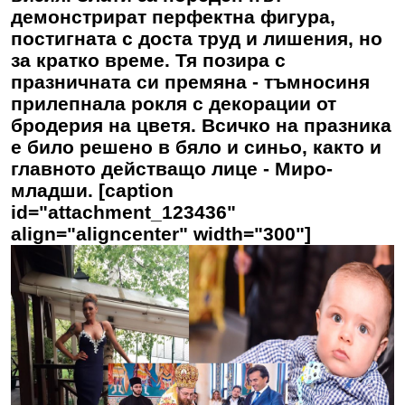
демонстрират перфектна фигура,
постигната с доста труд и лишения, но
за кратко време. Тя позира с
празничната си премяна - тъмносиня
прилепнала рокля с декорации от
бродерия на цветя. Всичко на празника
е било решено в бяло и синьо, както и
главното действащо лице - Миро-
младши. [caption
id="attachment_123436"
align="aligncenter" width="300"]