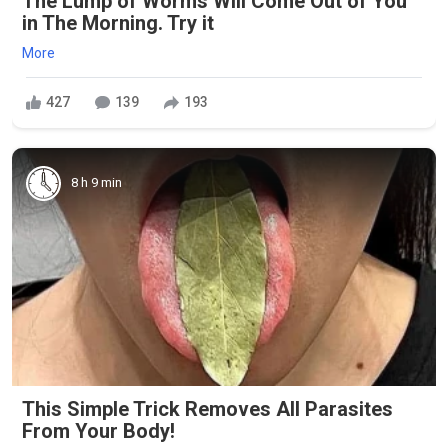
The Lump of Worms Will Come Out of You
in The Morning. Try it
More
427
139
193
8 h 9 min
This Simple Trick Removes All Parasites
From Your Body!