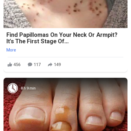
Find Papillomas On Your Neck Or Armpit?
It's The First Stage Of...
More
456
117
149
8 h 9 min