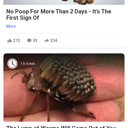
No Poop For More Than 2 Days - It's The
First Sign Of
More
212
93
354
1 h 5 min