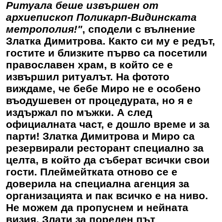
Ритуала беше извършен от
архиепископ Поликарп-Видинската
метрополия!"
, сподели с вълнение
Златка Димитрова
. Както си му е редът,
гостите и близките първо са посетили
православен храм, в който се е
извършил ритуалът. На фотото
виждаме, че бебе Миро не е особено
въодушевен от процедурата, но я е
издържал по мъжки. А след
официалната част, е дошло време и за
парти!
Златка Димитрова
и Миро са
резервирали ресторант специално за
целта, в който да съберат всички свои
гости. Плеймейтката отново се е
доверила на специална агенция за
организацията и пак всичко е на ниво.
Не можем да пропуснем и нейната
визия. Злати за пореден път