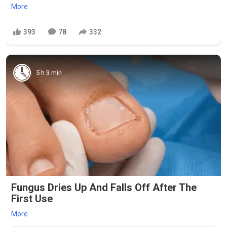
More
393
78
332
5 h 3 min
Fungus Dries Up And Falls Off After The
First Use
More