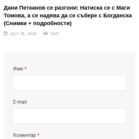
Дани Петканов се разгони: Натиска се с Маги
Томова, а се надява да се събере с Богданска
(Снимки + подробности)
JULY 25, 2026
7441
Име
*
E-mail
Коментар
*