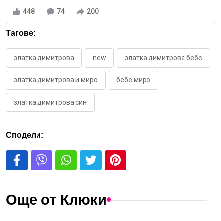
448
74
200
Тагове:
златка димитрова
new
златка димитрова бебе
златка димитрова и миро
бебе миро
златка димитрова син
Сподели:
Още от Клюки