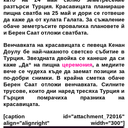
разтърси Турция. Красавицата планираше
пищна сватба на 25 май и дори се готвеше
да каже да от кулата Галата. За съжаление
обаче земетръсите провалиха плановете й
и
Берен Саат
отложи сватбата.
Венчавката на красавицата с певеца Кенан
Доулу бе най-чаканото светско събитие в
Турция. Звездната двойка се канеше да си
каже „Да“ на пищна
церемония
, а медиите
вече се чудеха къде да заемат позиции за
по-добри снимки. В крайна сметка обаче
Берен Саат
отложи венчавката. Силните
трусове, които дни наред тресяха Турция и
Гърция помрачиха празника на
красавицата.
[caption id="attachment_72016"
align="alignright" width="300"]