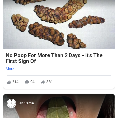
No Poop For More Than 2 Days - It's The
First Sign Of
More
214
94
381
8 h 10 min