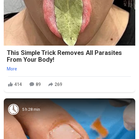
This Simple Trick Removes All Parasites
From Your Body!
More
414
89
269
5 h 28 min