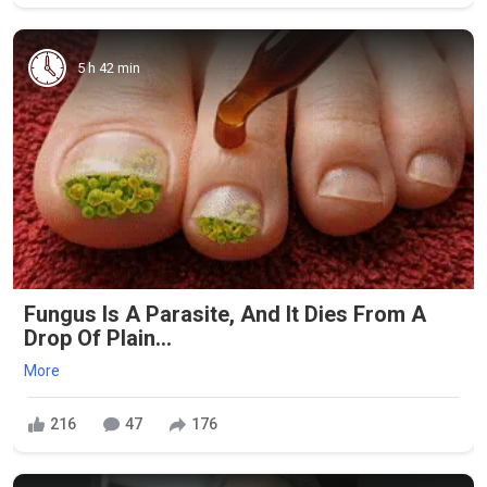
5 h 42 min
Fungus Is A Parasite, And It Dies From A
Drop Of Plain...
More
216
47
176