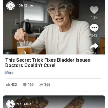
10 h 12 min
This Secret Trick Fixes Bladder Issues
Doctors Couldn't Cure!
More
432
169
355
9 h 14 min