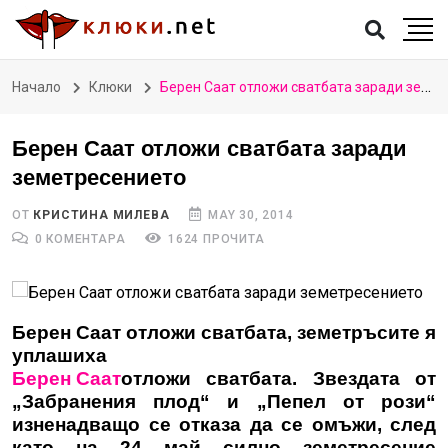
Начало
Клюки
Берен Саат отложи сватбата заради земетресението
Берен Саат отложи сватбата заради
земетресението
ОТ
КРИСТИНА МИЛЕВА
MAY 30, 2014
0 КОМЕНТАРА
1624 ПРОЧИТА
Берен Саат отложи сватбата, земетръсите я
уплашиха
Берен Саат
отложи сватбата. Звездата от
„Забранения плод“ и „Пепел от рози“
изненадващо се отказа да се омъжи, след
като на 24 май силно земетресение