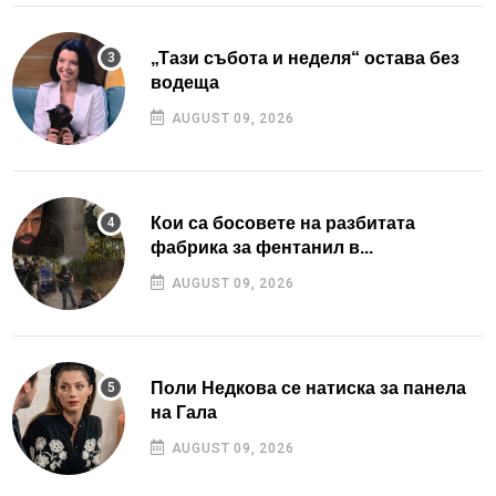
„Тази събота и неделя“ остава без
водеща
AUGUST 09, 2026
Кои са босовете на разбитата
фабрика за фентанил в...
AUGUST 09, 2026
Поли Недкова се натиска за панела
на Гала
AUGUST 09, 2026