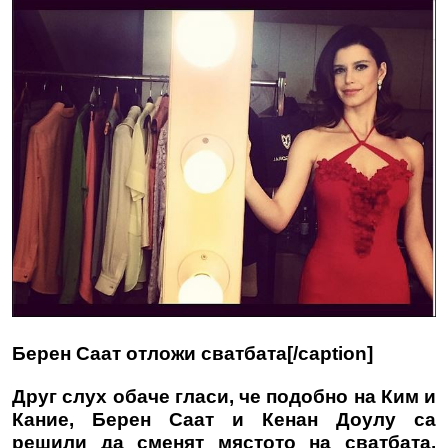
Берен Саат отложи сватбата[/caption]
Друг слух обаче гласи, че подобно на Ким и
Кание,
Берен Саат
и Кенан Доулу са
решили да сменят мястото на сватбата.