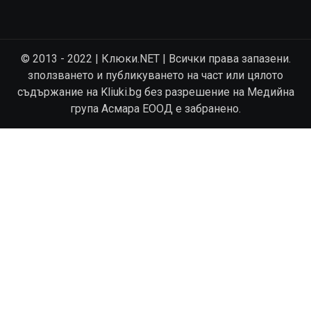
© 2013 - 2022 | Клюки.NET | Всички права запазени.
зползването и публикуването на част или цялото
съдържание на Kliuki.bg без разрешение на Медийна
група Асмара ЕООД е забранено.