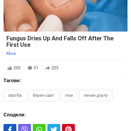
Fungus Dries Up And Falls Off After The
First Use
More
202
31
235
Тагове:
сватба
берен саат
new
кенан доулу
Сподели: