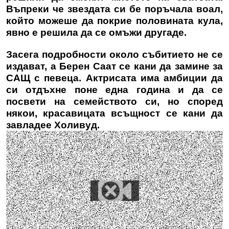
Въпреки че звездата си бе поръчала воал,
който можеше да покрие половината кула,
явно е решила да се омъжи другаде.
Засега подробности около събитието не се
издават, а
Берен Саат
се кани да замине за
САЩ с певеца. Актрисата има амбиции да
си отдъхне поне една година и да се
посвети на семейството си, но според
някои, красавицата всъщност се кани да
завладее Холивуд.