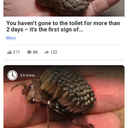
You haven’t gone to the toilet for more than
2 days – it's the first sign of...
More
371
88
123
5 h 9 min