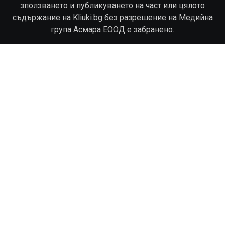
зползването и публикуването на част или цялото
съдържание на Kliuki.bg без разрешение на Медийна
група Асмара ЕООД е забранено.