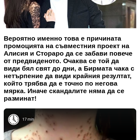
Вероятно именно това е причината
промоцията на съвместния проект на
Алисия и Стораро да се забави повече
от предвиденото. Очаква се той да
види бял свят до дни, а
Бирмата
чака с
нетърпение да види крайния резултат,
който трябва да е точно по негова
мярка. Иначе скандалите няма да се
разминат!
17 min