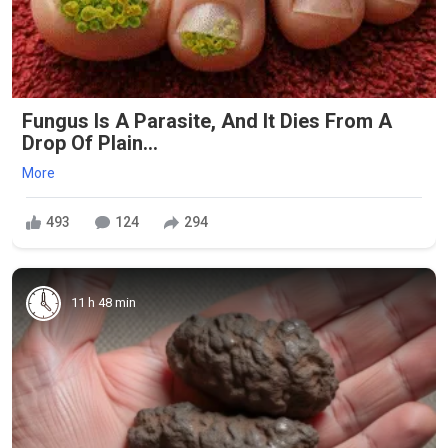
Fungus Is A Parasite, And It Dies From A
Drop Of Plain...
More
493
124
294
11 h 48 min