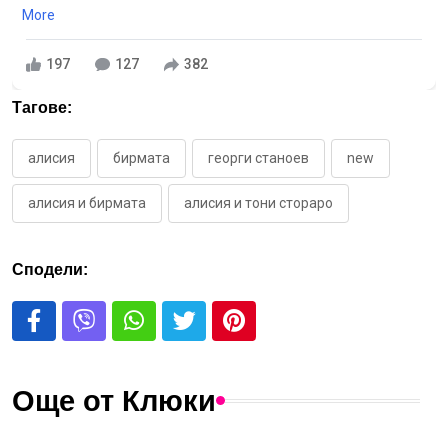
More
197
127
382
Тагове:
алисия
бирмата
георги станоев
new
алисия и бирмата
алисия и тони стораро
Сподели:
Още от Клюки