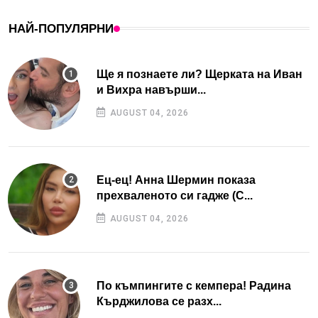
НАЙ-ПОПУЛЯРНИ
Ще я познаете ли? Щерката на Иван
и Вихра навърши...
AUGUST 04, 2026
Ец-ец! Анна Шермин показа
прехваленото си гадже (С...
AUGUST 04, 2026
По къмпингите с кемпера! Радина
Кърджилова се разх...