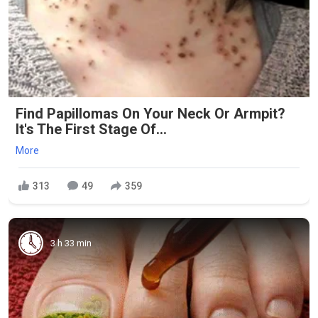
Find Papillomas On Your Neck Or Armpit?
It's The First Stage Of...
More
313
49
359
3 h 33 min