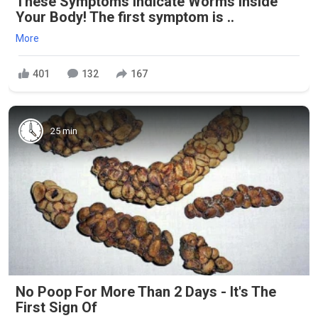
These Symptoms Indicate Worms Inside
Your Body! The first symptom is ..
More
401
132
167
25 min
No Poop For More Than 2 Days - It's The
First Sign Of