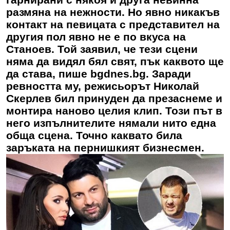
размяна на нежности. Но явно никакъв
контакт на певицата с представител на
другия пол явно не е по вкуса на
Станоев. Той заявил, че тези сцени
няма да видял бял свят, пък каквото ще
да става, пише bgdnes.bg. Заради
ревността му, режисьорът Николай
Скерлев бил принуден да презаснеме и
монтира наново целия клип. Този път в
него изпълнителите нямали нито една
обща сцена. Точно каквато била
заръката на пернишкият бизнесмен.