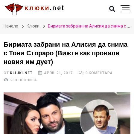
Начало
Клюки
Бирмата забрани на Алисия да снима с Тони Стораро (Вижте как провали новия им дует)
Бирмата забрани на Алисия да снима
с Тони Стораро (Вижте как провали
новия им дует)
ОТ
KLIUKI.NET
APRIL 21, 2017
0 КОМЕНТАРА
903 ПРОЧИТА