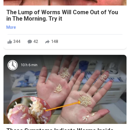
The Lump of Worms Will Come Out of You
in The Morning. Try it
More
344
42
148
10 h 6 min