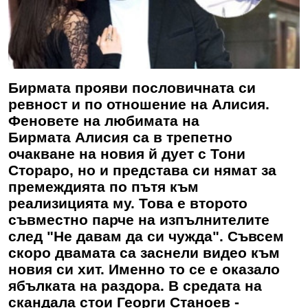
Бирмата прояви пословичната си
ревност и по отношение на Алисия.
Феновете на любимата на
Бирмата
Алисия са в трепетно
очакване на новия й дует с Тони
Стораро, но и представа си нямат за
премеждията по пътя към
реализицията му. Това е второто
съвместно парче на изпълнителите
след "Не давам да си чужда". Съвсем
скоро двамата са заснели видео към
новия си хит. Именно то се е оказало
ябълката на раздора. В средата на
скандала стои Георги Станоев -