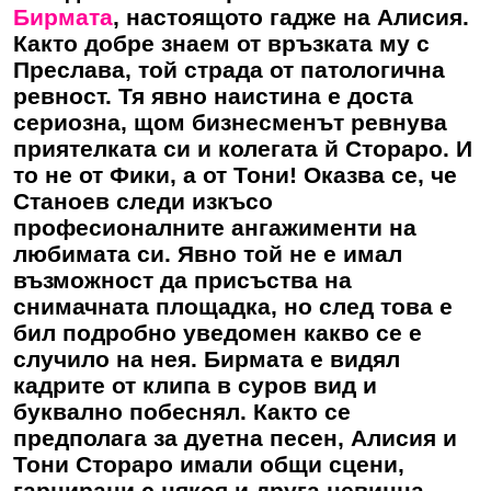
Бирмата
, настоящото гадже на Алисия.
Както добре знаем от връзката му с
Преслава, той страда от патологична
ревност. Тя явно наистина е доста
сериозна, щом бизнесменът ревнува
приятелката си и колегата й Стораро. И
то не от Фики, а от Тони! Оказва се, че
Станоев следи изкъсо
професионалните ангажименти на
любимата си. Явно той не е имал
възможност да присъства на
снимачната площадка, но след това е
бил подробно уведомен какво се е
случило на нея.
Бирмата
е видял
кадрите от клипа в суров вид и
буквално побеснял. Както се
предполага за дуетна песен, Алисия и
Тони Стораро имали общи сцени,
гарнирани с някоя и друга невинна