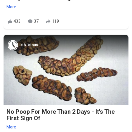
More
433
37
119
6 h 36 min
No Poop For More Than 2 Days - It's The
First Sign Of
More