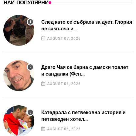
НАЙ-ПОПУЛЯРНИ
След като се събраха за дует, Глория
не замълча и...
AUGUST 07, 2026
Драго Чая се барна с дамски тоалет
и сандалки (Фен...
AUGUST 06, 2026
Катедрала с петвековна история и
петзвезден хотел...
AUGUST 06, 2026