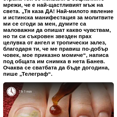
мрежи, че е най-щастливият мъж на
света. „Тя каза ДА! Най-милото явление
и истинска манифестация за молитвите
ми се сгоди за мен, думите са
маловажни да опишат какво чувствам,
но ти си съкровен звезден прах
целувка от ангел и тропически залез,
благодаря ти, че ме правиш по-добър
човек, мое приказно момиче“, написа
под общата им снимка в нета Банев.
Очаква се сватбата да бъде догодина,
пише „Телеграф“.
7 h 1 min