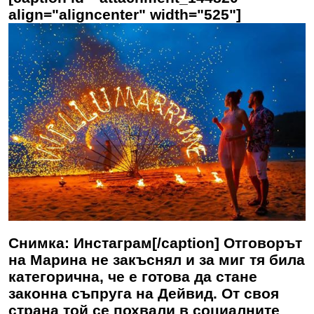
align="aligncenter" width="525"]
Снимка: Инстаграм[/caption] Отговорът
на Марина не закъснял и за миг тя била
категорична, че е готова да стане
законна съпруга на Дейвид. От своя
страна той се похвали в социалните