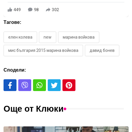
449
98
302
Тагове:
елен колева
new
марина войкова
мис българия 2015 марина войкова
давид бонев
Сподели:
Още от Клюки