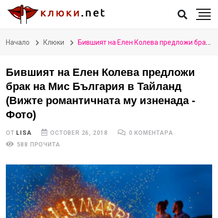
Начало
Клюки
Бившият на Елен Колева предложи брак на Мис България в Тайланд (Вижте романтичната му изненада - Фото)
Бившият на Елен Колева предложи
брак на Мис България в Тайланд
(Вижте романтичната му изненада -
Фото)
ОТ
LISA
OCTOBER 26, 2018
0 КОМЕНТАРА
588 ПРОЧИТА