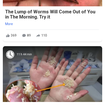
The Lump of Worms Will Come Out of You
in The Morning. Try it
More
369
89
110
11 h 44 min