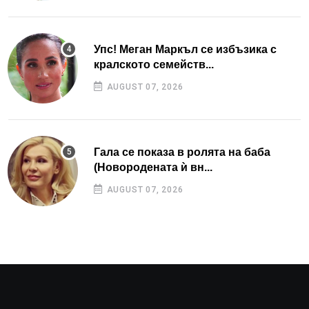
Упс! Меган Маркъл се избъзика с
кралското семейств...
AUGUST 07, 2026
Гала се показа в ролята на баба
(Новородената ѝ вн...
AUGUST 07, 2026