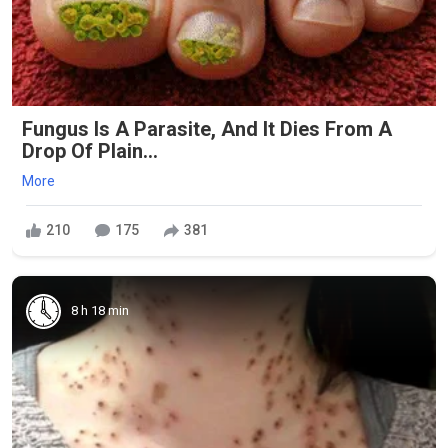
Fungus Is A Parasite, And It Dies From A
Drop Of Plain...
More
210
175
381
8 h 18 min