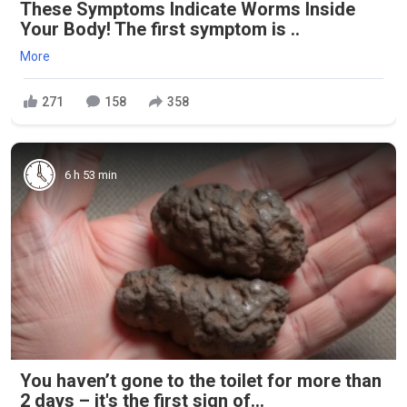
These Symptoms Indicate Worms Inside
Your Body! The first symptom is ..
More
271
158
358
6 h 53 min
You haven’t gone to the toilet for more than
2 days – it's the first sign of...