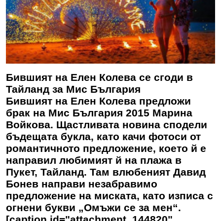
Бившият на Елен Колева се сгоди в
Тайланд за Мис България
Бившият на Елен Колева предложи
брак на Мис България 2015 Марина
Войкова. Щастливата новина сподели
бъдещата букла, като качи фотоси от
романтичното предложение, което й е
направил любимият й на плажа в
Пукет, Тайланд. Там влюбеният Давид
Бонев направи незабравимо
предложение на миската, като изписа с
огнени букви „Омъжи се за мен“.
[caption id="attachment_144820"