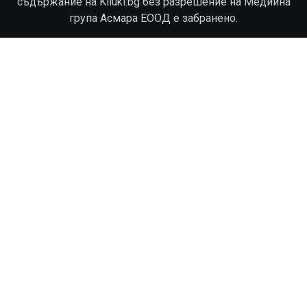
съдържание на Kliuki.bg без разрешение на Медийна
група Асмара ЕООД е забранено.