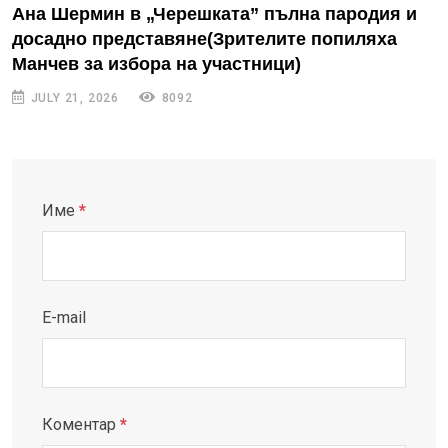
Ана Шермин в „Черешката” пълна пародия и
досадно представяне(Зрителите попиляха
Манчев за избора на участници)
JULY 21, 2026
8092
Име
*
E-mail
Коментар
*