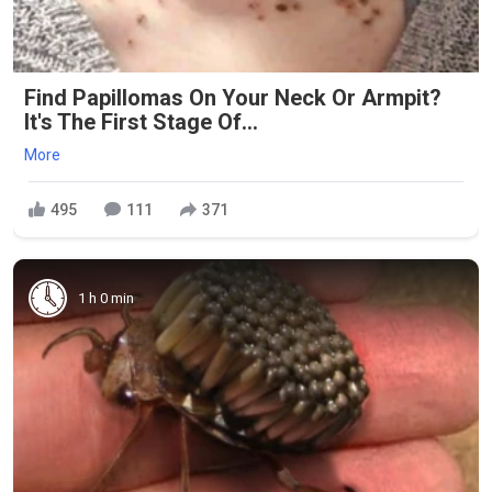
Find Papillomas On Your Neck Or Armpit?
It's The First Stage Of...
More
495
111
371
1 h 0 min