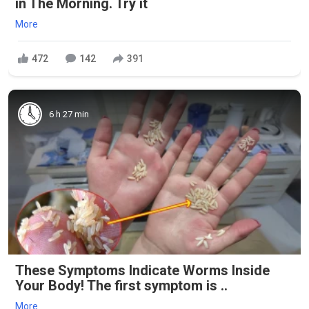
in The Morning. Try it
More
472
142
391
6 h 27 min
These Symptoms Indicate Worms Inside
Your Body! The first symptom is ..
More