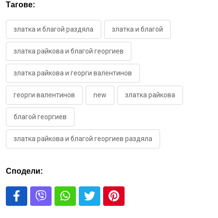
Тагове:
златка и благой раздяла
златка и благой
златка райкова и благой георгиев
златка райкова и георги валентинов
георги валентинов
new
златка райкова
благой георгиев
златка райкова и благой георгиев раздяла
Сподели: