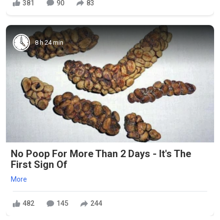
381
90
83
8 h 24 min
No Poop For More Than 2 Days - It's The
First Sign Of
More
482
145
244