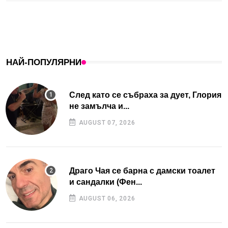
НАЙ-ПОПУЛЯРНИ
След като се събраха за дует, Глория
не замълча и...
AUGUST 07, 2026
Драго Чая се барна с дамски тоалет
и сандалки (Фен...
AUGUST 06, 2026