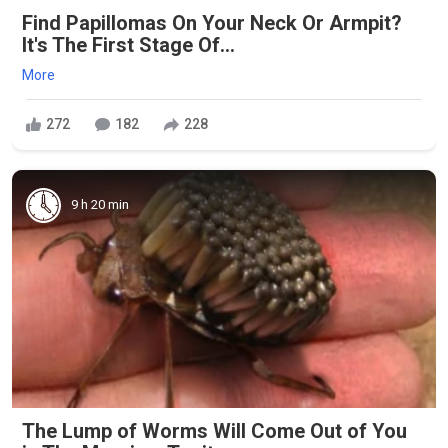
Find Papillomas On Your Neck Or Armpit?
It's The First Stage Of...
More
272
182
228
9 h 20 min
The Lump of Worms Will Come Out of You