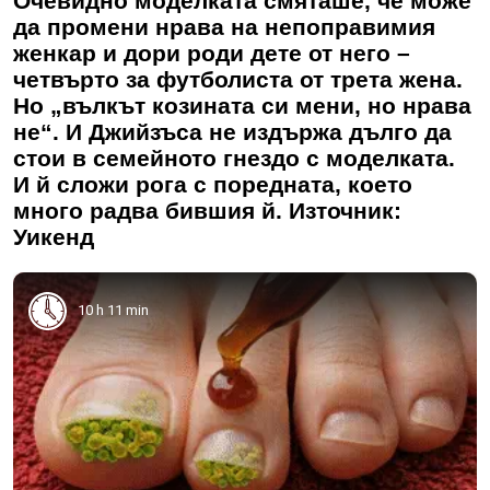
Очевидно моделката смяташе, че може
да промени нрава на непоправимия
женкар и дори роди дете от него –
четвърто за футболиста от трета жена.
Но „вълкът козината си мени, но нрава
не“. И Джийзъса не издържа дълго да
стои в семейното гнездо с моделката.
И й сложи рога с поредната, което
много радва бившия й. Източник:
Уикенд
10 h 11 min