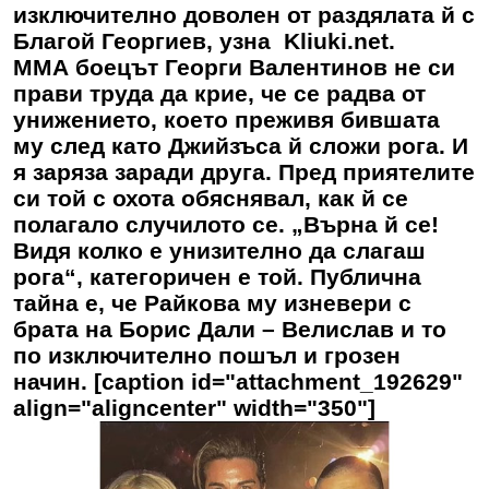
изключително доволен от раздялата й с
Благой Георгиев, узна Kliuki.net.
ММА боецът Георги Валентинов не си
прави труда да крие, че се радва от
унижението, което преживя бившата
му след като Джийзъса й сложи рога. И
я заряза заради друга. Пред приятелите
си той с охота обяснявал, как й се
полагало случилото се. „Върна й се!
Видя колко е унизително да слагаш
рога“, категоричен е той. Публична
тайна е, че Райкова му изневери с
брата на Борис Дали – Велислав и то
по изключително пошъл и грозен
начин. [caption id="attachment_192629"
align="aligncenter" width="350"]