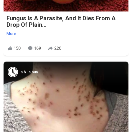
Fungus Is A Parasite, And It Dies From A
Drop Of Plain...
More
150
169
220
9 h 15 min