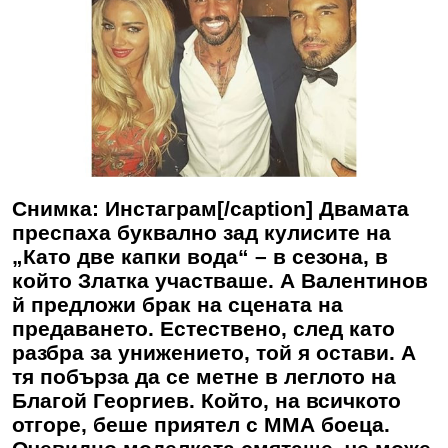
Снимка: Инстаграм[/caption] Двамата
преспаха буквално зад кулисите на
„Като две капки вода“ – в сезона, в
който Златка участваше. А Валентинов
й предложи брак на сцената на
предаването. Естествено, след като
разбра за унижението, той я остави. А
тя побърза да се метне в леглото на
Благой Георгиев. Който, на всичкото
отгоре, беше приятел с ММА боеца.