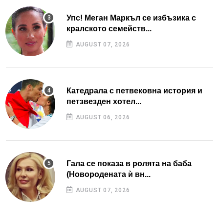
Упс! Меган Маркъл се избъзика с
кралското семейств...
AUGUST 07, 2026
Катедрала с петвековна история и
петзвезден хотел...
AUGUST 06, 2026
Гала се показа в ролята на баба
(Новородената ѝ вн...
AUGUST 07, 2026