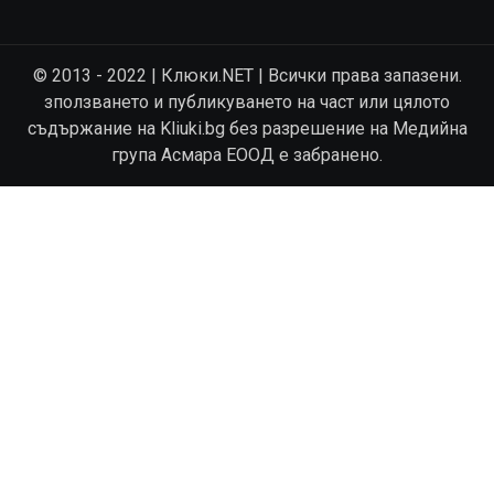
© 2013 - 2022 | Клюки.NET | Всички права запазени.
зползването и публикуването на част или цялото
съдържание на Kliuki.bg без разрешение на Медийна
група Асмара ЕООД е забранено.