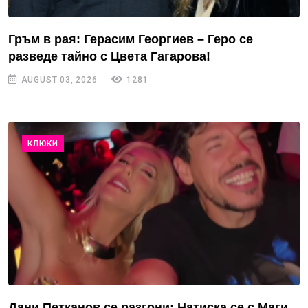
Гръм в рая: Герасим Георгиев – Геро се
разведе тайно с Цвета Гагарова!
AUGUST 03, 2026
1281
КЛЮКИ
Дани Петканов се разгони: Натиска се с Маги