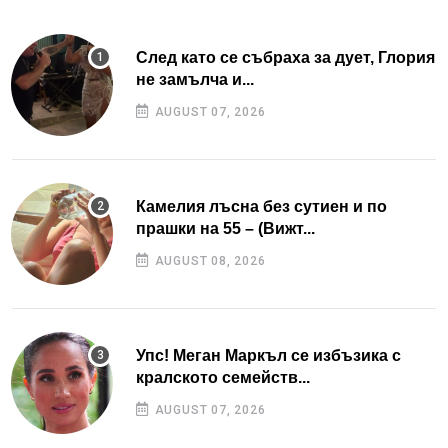
След като се събраха за дует, Глория
не замълча и...
AUGUST 07, 2026
Камелия лъсна без сутиен и по
прашки на 55 – (Вижт...
AUGUST 08, 2026
Упс! Меган Маркъл се избъзика с
кралското семейств...
AUGUST 07, 2026