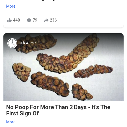
More
448
79
236
3 h 41 min
No Poop For More Than 2 Days - It's The
First Sign Of
More