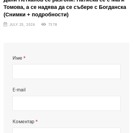
Томова, а се надява да се събере с Богданска
(Снимки + подробности)
JULY 25, 2026
7378
Име
*
E-mail
Коментар
*