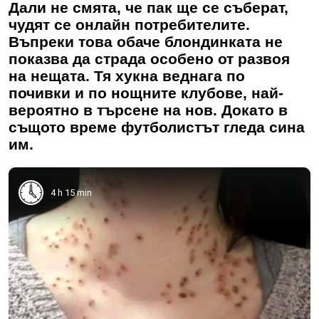
Дали не смята, че пак ще се съберат,
чудят се онлайн потребителите.
Въпреки това обаче блондинката не
показва да страда особено от развоя
на нещата. Тя хукна веднага по
почивки и по нощните клубове, най-
вероятно в търсене на нов. Докато в
същото време футболистът гледа сина
им.
4 h 15 min