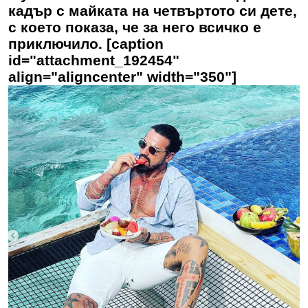
кадър с майката на четвъртото си дете,
с което показа, че за него всичко е
приключило. [caption
id="attachment_192454"
align="aligncenter" width="350"]