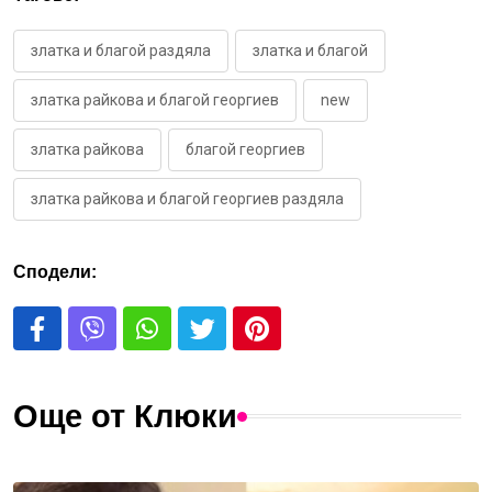
златка и благой раздяла
златка и благой
златка райкова и благой георгиев
new
златка райкова
благой георгиев
златка райкова и благой георгиев раздяла
Сподели:
Още от Клюки