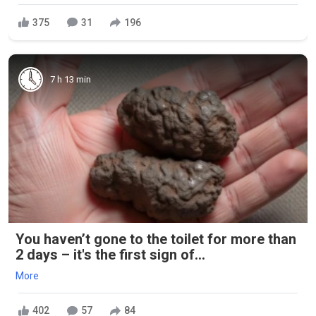
375
31
196
7 h 13 min
You haven’t gone to the toilet for more than
2 days – it's the first sign of...
More
402
57
84