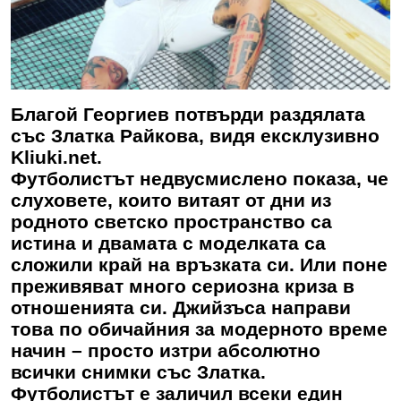
Благой Георгиев потвърди раздялата
със Златка Райкова, видя ексклузивно
Kliuki.net.
Футболистът недвусмислено показа, че
слуховете, които витаят от дни из
родното светско пространство са
истина и двамата с моделката са
сложили край на връзката си. Или поне
преживяват много сериозна криза в
отношенията си. Джийзъса направи
това по обичайния за модерното време
начин – просто изтри абсолютно
всички снимки със Златка.
Футболистът е заличил всеки един