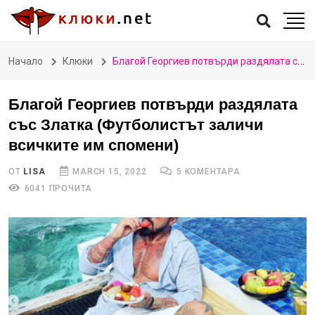
Начало
Клюки
Благой Георгиев потвърди раздялата със Златка (Футболистът заличи всичките им спомени)
Благой Георгиев потвърди раздялата
със Златка (Футболистът заличи
всичките им спомени)
ОТ
LISA
MARCH 15, 2022
5 КОМЕНТАРА
6041 ПРОЧИТА