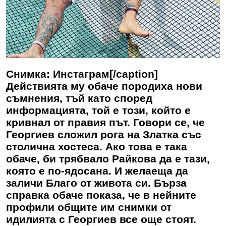
Снимка: Инстаграм[/caption]
Действията му обаче породиха нови
съмнения, тъй като според
информацията, той е този, който е
кривнал от правия път. Говори се, че
Георгиев сложил рога на Златка със
столична хостеса. Ако това е така
обаче, би трябвало Райкова да е тази,
която е по-ядосана. И желаеща да
заличи Благо от живота си. Бърза
справка обаче показа, че в нейните
профили общите им снимки от
идилията с Георгиев все още стоят.