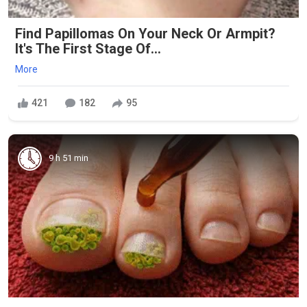
Find Papillomas On Your Neck Or Armpit?
It's The First Stage Of...
More
421
182
95
9 h 51 min