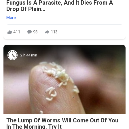
Fungus Is A Parasite, And It Dies From A
Drop Of Plain...
More
411
93
113
2 h 44 min
The Lump Of Worms Will Come Out Of You
In The Morning. Try It