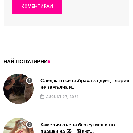
КОМЕНТИРАЙ
НАЙ-ПОПУЛЯРНИ
След като се събраха за дует, Глория
не замълча и...
AUGUST 07, 2026
Камелия лъсна без сутиен и по
прашки на 55 – (Вижт...