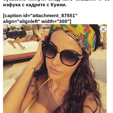
изфука с кадрите с Куини.
[caption id="attachment_87551"
align="alignleft" width="300"]