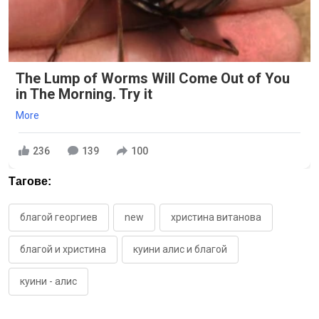
The Lump of Worms Will Come Out of You
in The Morning. Try it
More
236
139
100
Тагове:
благой георгиев
new
христина витанова
благой и христина
куини алис и благой
куини - алис