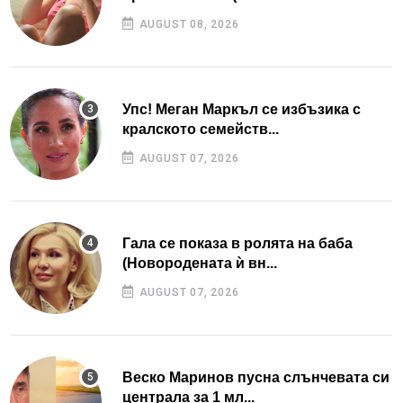
AUGUST 08, 2026
Упс! Меган Маркъл се избъзика с
кралското семейств...
AUGUST 07, 2026
Гала се показа в ролята на баба
(Новородената ѝ вн...
AUGUST 07, 2026
Веско Маринов пусна слънчевата си
централа за 1 мл...