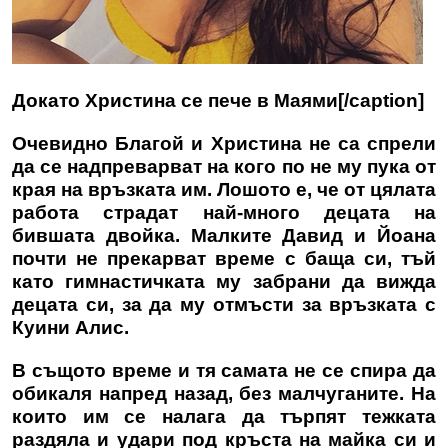
Докато Христина се пече в Маями[/caption]
Очевидно Благой и Христина не са спрели
да се надпреварват на кого по не му пука от
края на връзката им. Лошото е, че от цялата
работа страдат най-много децата на
бившата двойка. Малките Давид и Йоана
почти не прекарват време с баща си, тъй
като гимнастичката му забрани да вижда
децата си, за да му отмъсти за връзката с
Куини Алис.
В същото време и тя самата не се спира да
обикаля напред назад, без малчуганите. На
които им се налага да търпят тежката
раздяла и удари под кръста на майка си и