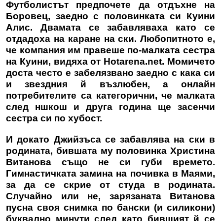
Футболистът предпочете да отдъхне на
Боровец, заедно с половинката си Куини
Алис. Двамата се забавляваха като се
отдадоха на каране на ски. Любопитното е,
че компания им правеше по-малката сестра
на Куини, видяха от Hotarena.net. Момичето
доста често е забелязвано заедно с кака си
и звездния й възлюбен, а онлайн
потребителите са категорични, че малката
след ншкош и друга година ще засенчи
сестра си по хубост.
И докато Джийзъса се забавлява на ски в
родината, бившата му половинка Христина
Витанова също не си губи времето.
Гимнастичката замина на почивка в Маями,
за да се скрие от студа в родината.
Случайно или не, зарязаната Витанова
пусна своя снимка по бански (и силикони)
буквално минути след като бившият й се