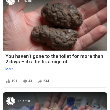
11 h 42 min
You haven’t gone to the toilet for more than
2 days – it's the first sign of...
More
191
43
234
4 h 5 min