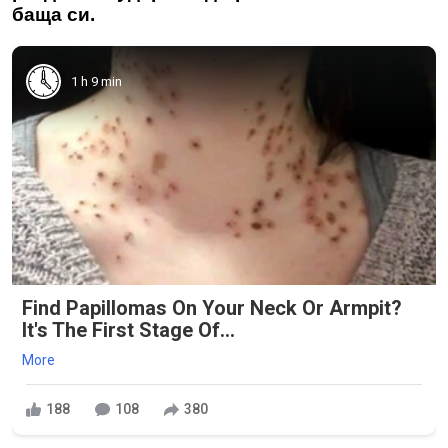
баща си.
1 h 9 min
Find Papillomas On Your Neck Or Armpit?
It's The First Stage Of...
More
188
108
380