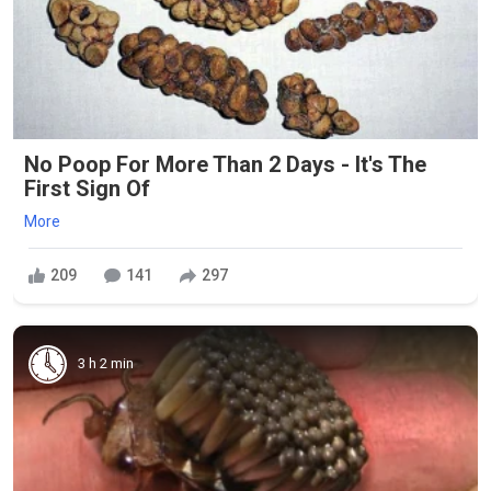
No Poop For More Than 2 Days - It's The
First Sign Of
More
209
141
297
3 h 2 min