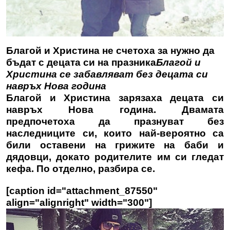
Благой и Христина не счетоха за нужно да
бъдат с децата си на празника
Благой и
Христина се забавляват без децата си
навръх Нова година
Благой и Христина зарязаха децата си
навръх Нова година. Двамата
предпочетоха да празнуват без
наследниците си, които най-вероятно са
били оставени на грижите на баби и
дядовци, докато родителите им си гледат
кефа. По отделно, разбира се.
[caption id="attachment_87550"
align="alignright" width="300"]