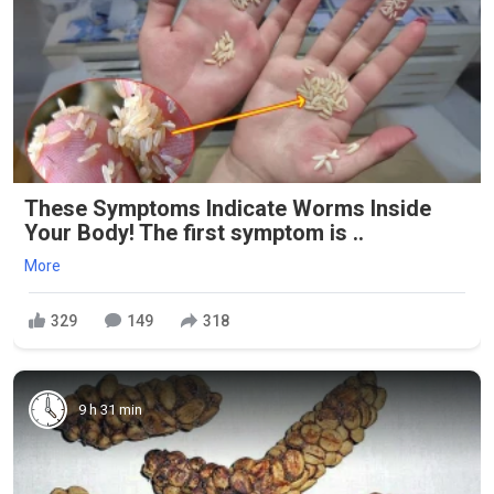
These Symptoms Indicate Worms Inside
Your Body! The first symptom is ..
More
329
149
318
9 h 31 min