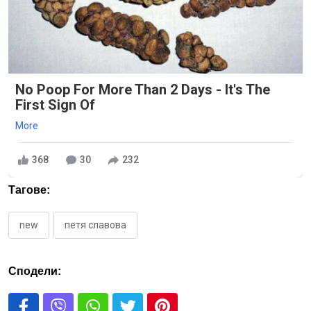
No Poop For More Than 2 Days - It's The
First Sign Of
More
368
30
232
Тагове:
new
петя славова
Сподели: