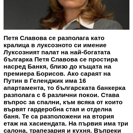
Петя Славова се разполага като
кралица в луксозното си имение
Луксозният палат на най-богатата
българка Петя Славова се простира
насред Банкя, близо до къщата на
премиера Борисов. Ако сараят на
Путин в Геленджик има 16
апартамента, то българската банкерка
разполага с 6 различни покои. Става
въпрос за спални, към всяка от които
вървят гардеробна стая и отделна
баня. Те са разположени на втория
етаж на хасиендата. На първия има три
салона, трапезария и кухня. Въпреки