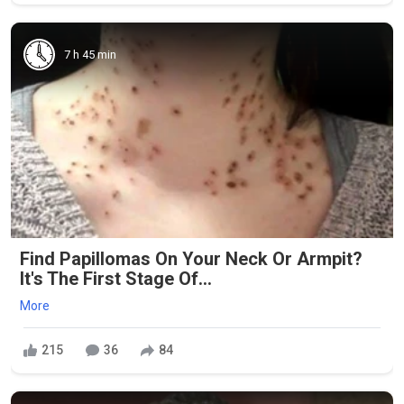
7 h 45 min
Find Papillomas On Your Neck Or Armpit?
It's The First Stage Of...
More
215
36
84