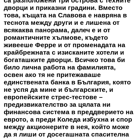
са разположени три острова с техните
дворци и приказни градини. Вместо
това, къщата на Славова е навряна в
теснота между други и е лишена от
всякаква панорама, далеч е и от
романтичните хълмове, където
живееше Ферре и от променадата на
крайбрежната с изисканите хотели и
богаташките дворци. Всичко това би
било лична работа на фамилията,
освен ако тя не притежаваше
единствената банка в България, която
не успя да мине и българските, и
европейските стрес-тестове –
предизвикателство за цялата ни
финансова система в преддверието на
еврото, а преди Коледа избухна и спор
между акционерите в нея, който може
да я лиши от досегашната спасителна