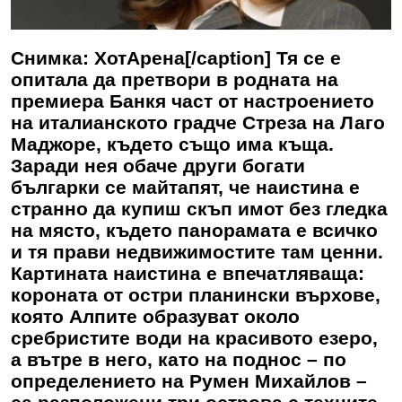
Снимка: ХотАрена[/caption] Тя се е
опитала да претвори в родната на
премиера Банкя част от настроението
на италианското градче Стреза на Лаго
Маджоре, където също има къща.
Заради нея обаче други богати
българки се майтапят, че наистина е
странно да купиш скъп имот без гледка
на място, където панорамата е всичко
и тя прави недвижимостите там ценни.
Картината наистина е впечатляваща:
короната от остри планински върхове,
която Алпите образуват около
сребристите води на красивото езеро,
а вътре в него, като на поднос – по
определението на Румен Михайлов –