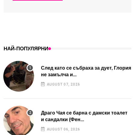
НАЙ-ПОПУЛЯРНИ
След като се събраха за дует, Глория
не замълча и...
AUGUST 07, 2026
Драго Чая се барна с дамски тоалет
и сандалки (Фен...
AUGUST 06, 2026