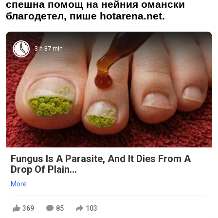
спешна помощ на нейния омански
благодетел, пише hotarena.net.
3 h 37 min
Fungus Is A Parasite, And It Dies From A
Drop Of Plain...
More
369
85
103