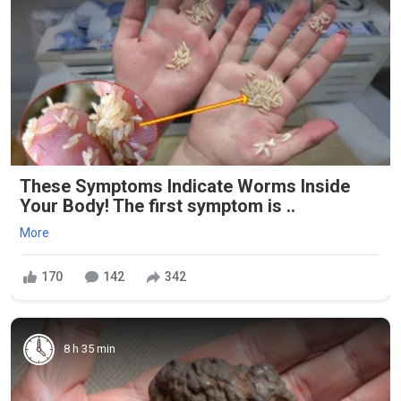
These Symptoms Indicate Worms Inside
Your Body! The first symptom is ..
More
170
142
342
8 h 35 min