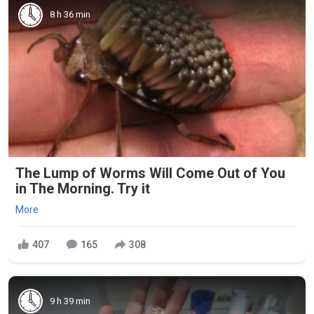
8 h 36 min
The Lump of Worms Will Come Out of You
in The Morning. Try it
More
407
165
308
9 h 39 min