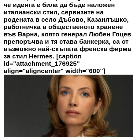
че идеята е била да бъде наложен
италиански стил, сервизите на
родената в село Дъбово, Казанлъшко,
работничка в общественото хранене
във Варна, която генерал Любен Гоцев
препоръчва и тя става банкерка, са от
възможно най-скъпата френска фирма
за стил Hermes. [caption
id="attachment_176925"
align="aligncenter" width="600"]