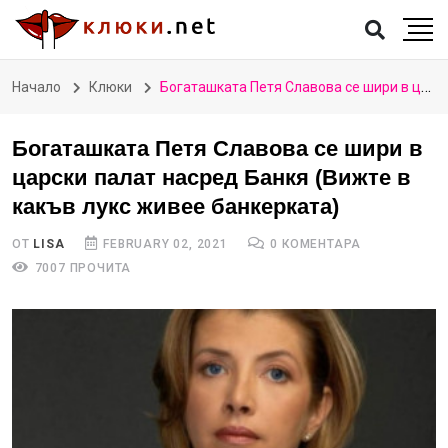
Начало
Клюки
Богаташката Петя Славова се шири в царски палат насред Банкя (Вижте в какъв лукс живее банкерката)
Богаташката Петя Славова се шири в
царски палат насред Банкя (Вижте в
какъв лукс живее банкерката)
ОТ
LISA
FEBRUARY 02, 2021
0 КОМЕНТАРА
7007 ПРОЧИТА