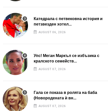
Катедрала с петвековна история и
петзвезден хотел...
AUGUST 06, 2026
Упс! Меган Маркъл се избъзика с
кралското семейств...
AUGUST 07, 2026
Гала се показа в ролята на баба
(Новородената ѝ вн...
AUGUST 07, 2026