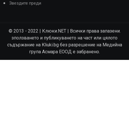
Звездите преди
© 2013 - 2022 | Клюки.NET | Всички права запазени.
зползването и публикуването на част или цялото
съдържание на Kliuki.bg без разрешение на Медийна
група Асмара ЕООД е забранено.