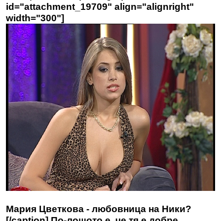
id="attachment_19709" align="alignright"
width="300"]
Мария Цветкова - любовница на Ники?
[/caption] По-лошото е, че тя е добре