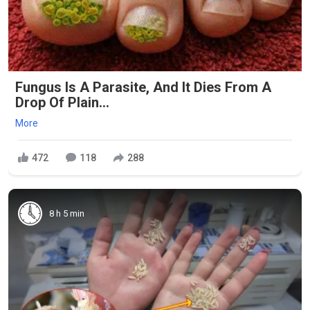
Fungus Is A Parasite, And It Dies From A
Drop Of Plain...
More
472
118
288
8 h 5 min