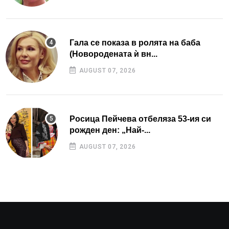
Гала се показа в ролята на баба
(Новородената ѝ вн...
AUGUST 07, 2026
Росица Пейчева отбеляза 53-ия си
рожден ден: „Най-...
AUGUST 07, 2026