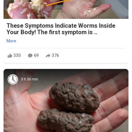
These Symptoms Indicate Worms Inside
Your Body! The first symptom is ..
More
330
69
376
3 h 36 min