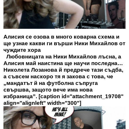
Алисия се озова в много коварна схема и
ще узнае какви ги върши Ники Михайлов от
чуждите хора
Любовницата на Ники Михайлов лъсна, а
Алисия май наистина ще научи последна…
Николета Лозанова й предрече тази съдба,
а съвсем наскоро тя я закова с това, че
„мандатът й на футболна съпруга
свършва, защото вече има нова
избраница”. [caption id="attachment_19708"
align="alignleft" width="300"]