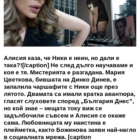
Алисия каза, че Ники е неин, но дали е
така?![/caption] Не след дълго научаваме и
коя е тя. Мистерията е разгадана. Мария
Цветкова, бившата на Динко Динев, е
запалила чаршафите с Ники още през
лятото. Двамата са имали кратка авантюра,
гласят слуховете според „България Днес”,
но кой знае – нещата току виж се
задълбочили съвсем и Алисия се окаже
сама. Любовницата му наистина е
плейметка, както Божинова заяви най-нагло
в социалната мрежа. [caption