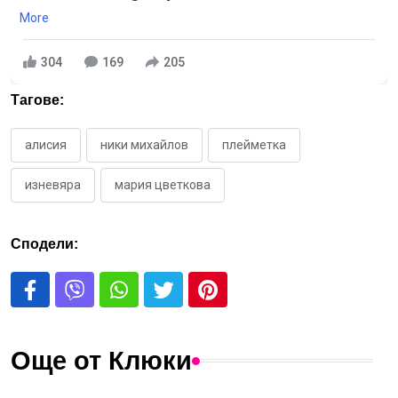
More
304
169
205
Тагове:
алисия
ники михайлов
плейметка
изневяра
мария цветкова
Сподели:
Още от Клюки