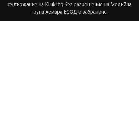
съдържание на Kliuki.bg без разрешение на Медийна
група Асмара ЕООД е забранено.