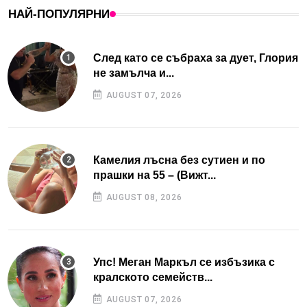
НАЙ-ПОПУЛЯРНИ
След като се събраха за дует, Глория
не замълча и...
AUGUST 07, 2026
Камелия лъсна без сутиен и по
прашки на 55 – (Вижт...
AUGUST 08, 2026
Упс! Меган Маркъл се избъзика с
кралското семейств...
AUGUST 07, 2026