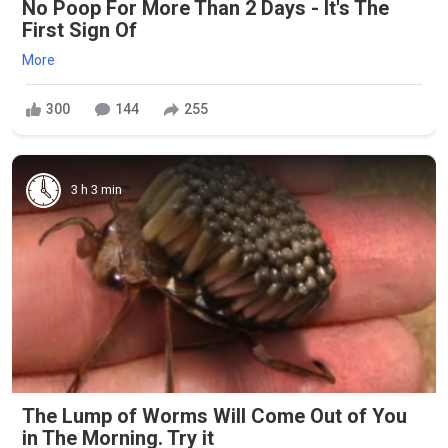
No Poop For More Than 2 Days - It's The
First Sign Of
More
300
144
255
3 h 3 min
The Lump of Worms Will Come Out of You
in The Morning. Try it