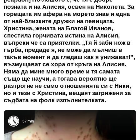
позната и на Алисия, освен на Николета. За
горещата им афера на морето знае и една
от най-близките дружки на певицата.
Христина, жената на Благой Иванов,
спестила горчивата истина на Алисия,
въпреки че са приятелки. „Тя й заби нож в
гърба, предаде я, не може да мълчиш в
такъв момент и да гледаш как я унижават!”,
възмущават се хора от кръга на
Алисия
.
Няма да мине много време и тя самата
също ще научи, а тогава вероятно ще
разтрогне не само отношенията си с Ники,
но и тези с Христина, вещаят загрижени за
съдбата на фолк изпълнителката.
57 min