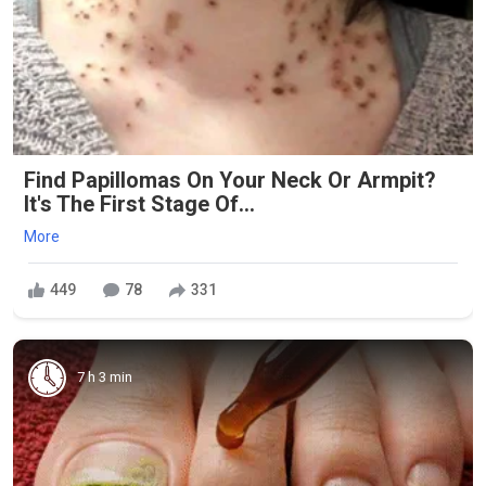
Find Papillomas On Your Neck Or Armpit?
It's The First Stage Of...
More
449
78
331
7 h 3 min