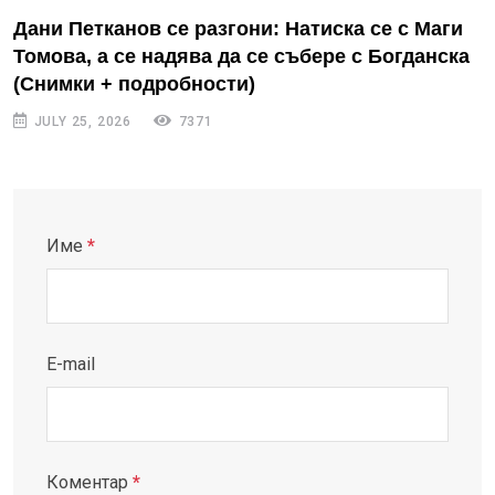
Дани Петканов се разгони: Натиска се с Маги
Томова, а се надява да се събере с Богданска
(Снимки + подробности)
JULY 25, 2026
7371
Име
*
E-mail
Коментар
*