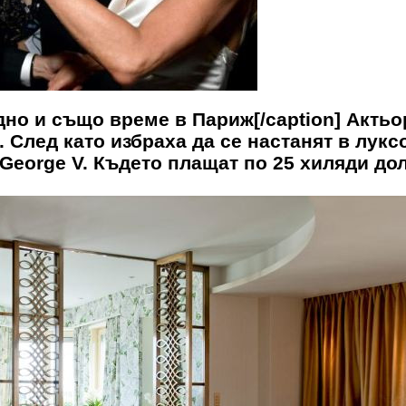
дно и също време в Париж[/caption] Актьо
 След като избраха да се настанят в лукс
 George V. Където плащат по 25 хиляди до