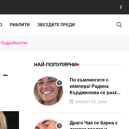
О
РИАЛИТИ
ЗВЕЗДИТЕ ПРЕДИ
– Подробности)
НАЙ-ПОПУЛЯРНИ
 –
По къмпингите с
кемпера! Радина
Кърджилова се разх...
AUGUST 05, 2026
Драго Чая се барна с