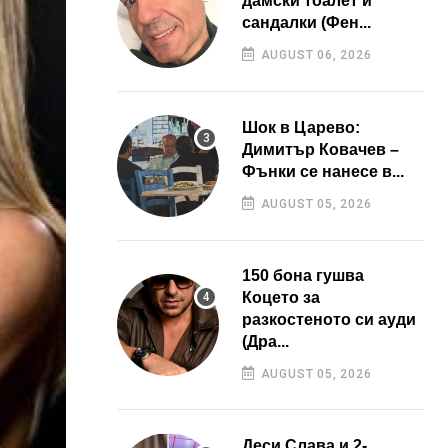
дамски тоалет и
сандалки (Фен...
AUGUST 06, 2026
Шок в Царево:
Димитър Ковачев –
Фънки се нанесе в...
AUGUST 05, 2026
150 бона гушва
Коцето за
разкостеното си ауди
(Дра...
AUGUST 05, 2026
Деси Слава и 2-