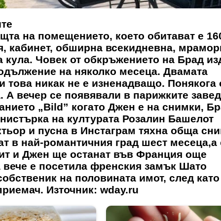
ите
ощта на помещението, което обитават е 160
ня, кабинет, обширна всекидневна, мрамор
 кула. Човек от обкръжението на Брад из
родължение на няколко месеца. Двамата
и това никак не е изненадващо. Понякога
 А вечер се появявали в парижките завед
нието „Bild” когато Джен е на снимки, Бр
нистърка на културата Розалин Башелот
тьор и пусна в Инстаграм тяхна обща сни
ат в най-романтичния град шест месеца,а
ит и Джен ще останат във Франция още
а вече е посетила френския замък Шато
обственик на половината имот, след като
приемач. Източник: wday.ru