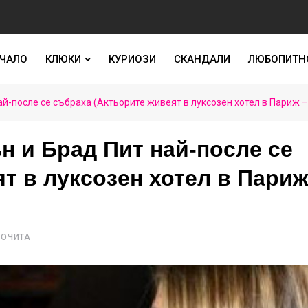
ЧАЛО
КЛЮКИ
КУРИОЗИ
СКАНДАЛИ
ЛЮБОПИТН
-после се събраха (Актьорите живеят в луксозен хотел в Париж 
 и Брад Пит най-после се
т в луксозен хотел в Париж
РОЧИТА