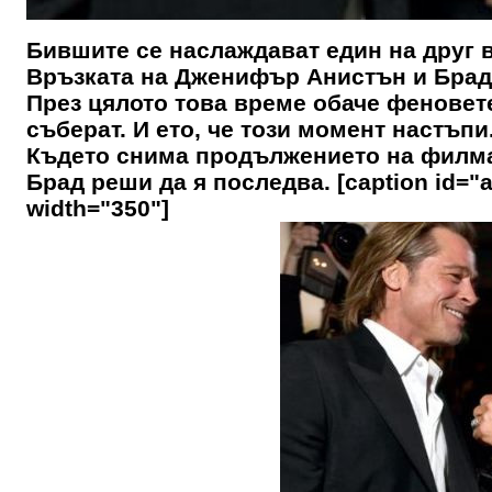
Бившите се наслаждават един на друг 
Връзката на Дженифър Анистън и Брад 
През цялото това време обаче феновете
съберат. И ето, че този момент настъп
Където снима продължението на филма 
Брад реши да я последва. [caption id="a
width="350"]