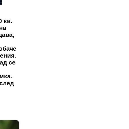
 кв.
на
дава,
 обаче
ения.
ад се
мка.
 след