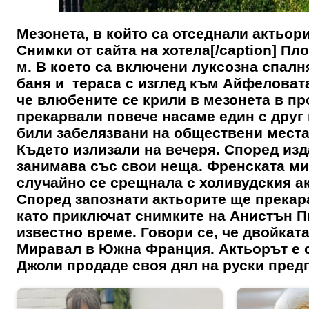
Мезонета, в който са отседнали актьор
Снимки от сайта на хотела[/caption] Пл
м. В което са включени луксозна спал
баня и тераса с изглед към Айфеловата
че влюбените се крили в мезонета в п
прекарвали повече насаме един с друг 
били забелязвани на обществени места.
Където излизали на вечеря. Според изда
занимава със свои неща. Френската ми
случайно се срещнала с холивудския ак
Според запознати актьорите ще прекар
като приключат снимките на Анистън П
известно време. Говори се, че двойкат
Миравал в Южна Франция. Актьорът е с
Джоли продаде своя дял на руски пред