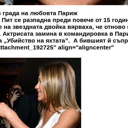
в града на любовта Париж
Пит се разпадна преди повече от 15 годи
 на звездната двойка вярваха, че отново
и. Актрисата замина в командировка в Пар
„Убийство на яхтата”. А бившият й съпр
ttachment_192725" align="aligncenter"