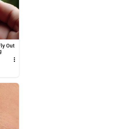
ly Out
g