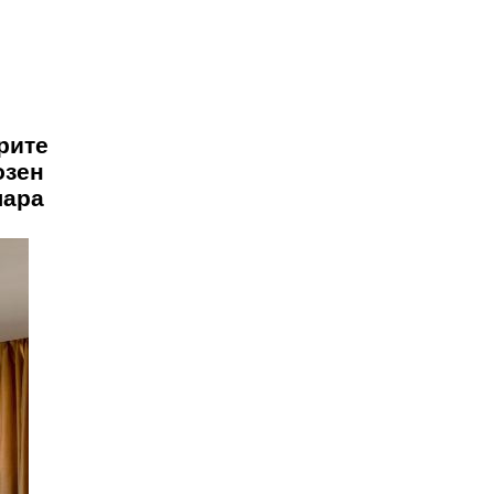
рите
озен
лара