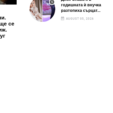
годишната ѝ внучка
разтопиха сърцат...
ни.
AUGUST 05, 2026
 ще се
иж.
уг