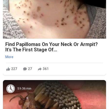
Find Papillomas On Your Neck Or Armpit?
It's The First Stage Of...
More
227
27
361
5 h 36 min