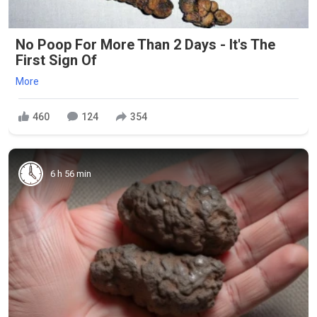
No Poop For More Than 2 Days - It's The
First Sign Of
More
460
124
354
6 h 56 min