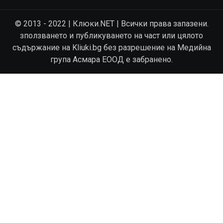
© 2013 - 2022 | Клюки.NET | Всички права запазени.
зползването и публикуването на част или цялото
съдържание на Kliuki.bg без разрешение на Медийна
група Асмара ЕООД е забранено.