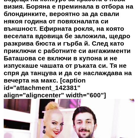
визия. Боряна е преминала в отбора на
блондинките, вероятно за да свали
някоя годинa от повяхналата си
външност. Ефирната рокля, на която
веселата вдовица бе заложила, щедро
разкрива бюста и гърба й. След като
приключи с работните си ангажименти
Баташова се включи в купона и не
изпускаше чашата от ръката си. Тя не
спря да танцува и да се наслаждава на
вечерта на макс. [caption
id="attachment_142381"
align="aligncenter" width="600"]