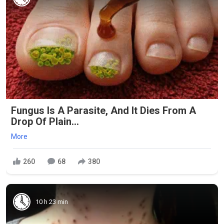
Fungus Is A Parasite, And It Dies From A
Drop Of Plain...
More
260
68
380
10 h 23 min