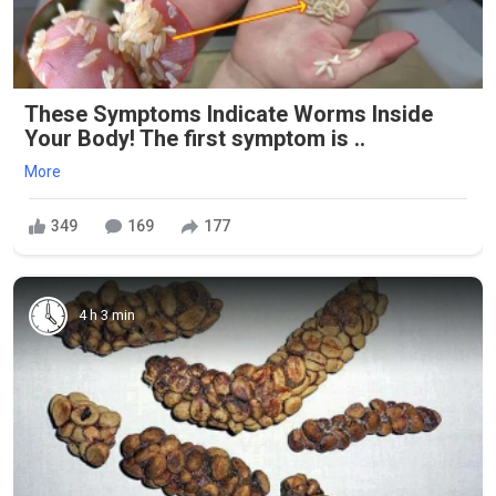
These Symptoms Indicate Worms Inside
Your Body! The first symptom is ..
More
349
169
177
4 h 3 min