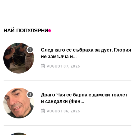
НАЙ-ПОПУЛЯРНИ
След като се събраха за дует, Глория
не замълча и...
AUGUST 07, 2026
Драго Чая се барна с дамски тоалет
и сандалки (Фен...
AUGUST 06, 2026