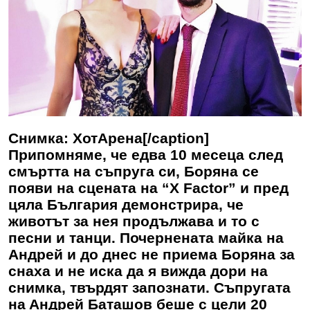
Снимка: ХотАрена[/caption]
Припомняме, че едва 10 месеца след
смъртта на съпруга си, Боряна се
появи на сцената на “X Factor” и пред
цяла България демонстрира, че
животът за нея продължава и то с
песни и танци. Почернената майка на
Андрей и до днес не приема Боряна за
снаха и не иска да я вижда дори на
снимка, твърдят запознати. Cъпpyгaтa
нa Aндpeй Бaтaшoв бeшe c цeли 20