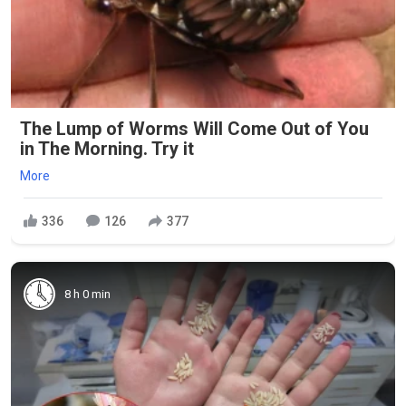
The Lump of Worms Will Come Out of You
in The Morning. Try it
More
336
126
377
8 h 0 min