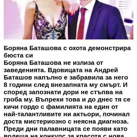
Боряна Баташова с охота демонстрира
бюста си
Боряна Баташова не излиза от
заведенията. Вдовицата на Андрей
Баташов напълно е забравила за него
8 години след внезапната му смърт. И
според запознати дори не стъпва на
гроба му. Въпреки това и до днес тя се
кичи гордо с фамилията на един от
най-талантливите ни актьори, починал
доста мистериозно с неясна диагноза.
Преди дни палавницата се появи като
водеща на конкурс за красота с нова