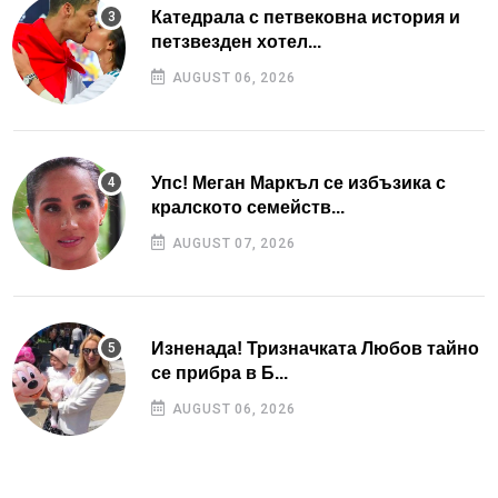
Катедрала с петвековна история и
петзвезден хотел...
AUGUST 06, 2026
Упс! Меган Маркъл се избъзика с
кралското семейств...
AUGUST 07, 2026
Изненада! Тризначката Любов тайно
се прибра в Б...
AUGUST 06, 2026