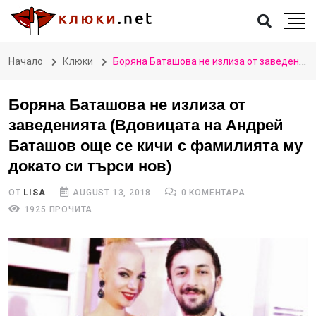
Начало
Клюки
Боряна Баташова не излиза от заведенията (Вдовицата на Андрей Баташов още се кичи с фамилията му докато си търси нов)
Боряна Баташова не излиза от
заведенията (Вдовицата на Андрей
Баташов още се кичи с фамилията му
докато си търси нов)
ОТ
LISA
AUGUST 13, 2018
0 КОМЕНТАРА
1925 ПРОЧИТА