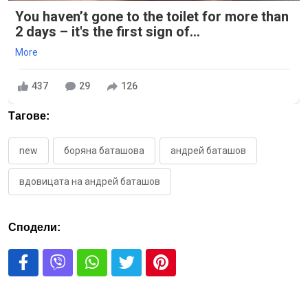
You haven’t gone to the toilet for more than
2 days – it's the first sign of...
More
437
29
126
Тагове:
new
боряна баташова
андрей баташов
вдовицата на андрей баташов
Сподели: