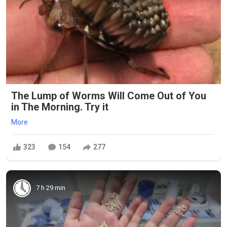
The Lump of Worms Will Come Out of You
in The Morning. Try it
More
323
154
277
7 h 29 min