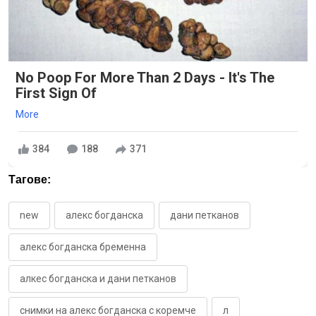
No Poop For More Than 2 Days - It's The
First Sign Of
More
384
188
371
Тагове:
new
алекс богданска
дани петканов
алекс богданска бременна
алкес богданска и дани петканов
снимки на алекс богданска с коремче
л