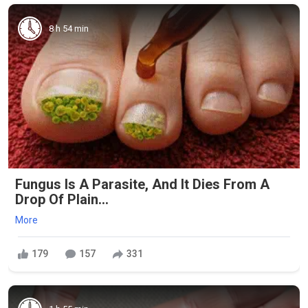
8 h 54 min
Fungus Is A Parasite, And It Dies From A
Drop Of Plain...
More
179
157
331