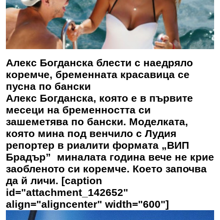
Алекс Богданска блести с наедряло
коремче, бременната красавица се
пусна по бански
Алекс Богданска, която е в първите
месеци на бременността си
зашеметява по бански. Моделката,
която мина под венчило с Лудия
репортер в риалити формата „ВИП
Брадър” миналата година вече не крие
заобленото си коремче. Което започва
да й личи. [caption
id="attachment_142652"
align="aligncenter" width="600"]