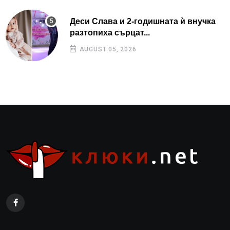
Деси Слава и 2-годишната ѝ внучка
разтопиха сърцат...
AUGUST 05, 2026