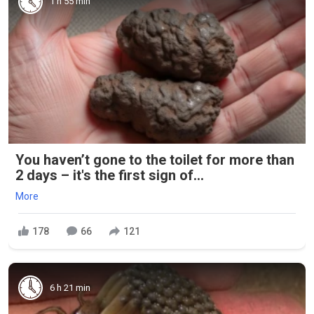
1 h 55 min
You haven’t gone to the toilet for more than
2 days – it's the first sign of...
More
178
66
121
6 h 21 min