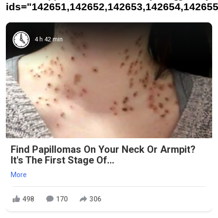
ids="142651,142652,142653,142654,142655
4 h 42 min
Find Papillomas On Your Neck Or Armpit?
It's The First Stage Of...
More
498
170
306