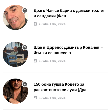
Драго Чая се барна с дамски тоалет
и сандалки (Фен...
AUGUST 06, 2026
Шок в Царево: Димитър Ковачев –
Фънки се нанесе в...
AUGUST 05, 2026
150 бона гушва Коцето за
разкостеното си ауди (Дра...
AUGUST 05, 2026