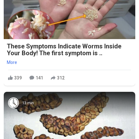
These Symptoms Indicate Worms Inside
Your Body! The first symptom is ..
More
339
141
312
13 min