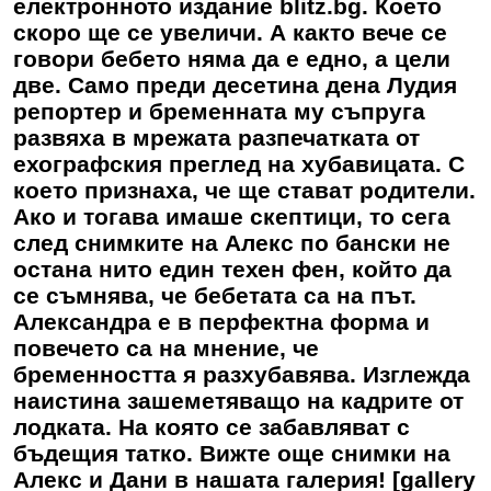
електронното издание blitz.bg. Което
скоро ще се увеличи. А както вече се
говори бебето няма да е едно, а цели
две. Само преди десетина дена Лудия
репортер и бременната му съпруга
развяха в мрежата разпечатката от
ехографския преглед на хубавицата. С
което признаха, че ще стават родители.
Ако и тогава имаше скептици, то сега
след снимките на Алекс по бански не
остана нито един техен фен, който да
се съмнява, че бебетата са на път.
Александра е в перфектна форма и
повечето са на мнение, че
бременността я разхубавява. Изглежда
наистина зашеметяващо на кадрите от
лодката. На която се забавляват с
бъдещия татко. Вижте още снимки на
Алекс и Дани в нашата галерия! [gallery