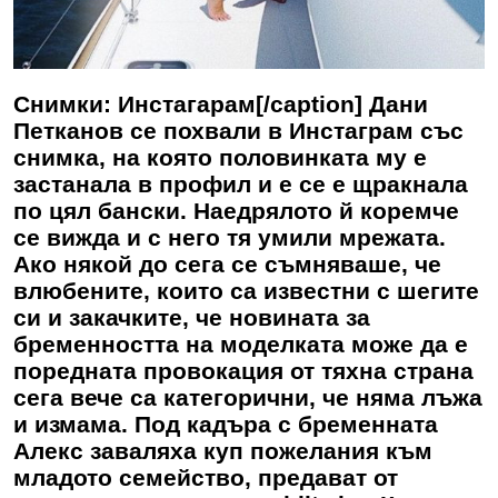
Снимки: Инстагарам[/caption] Дани
Петканов се похвали в Инстаграм със
снимка, на която половинката му е
застанала в профил и е се е щракнала
по цял бански. Наедрялото й коремче
се вижда и с него тя умили мрежата.
Ако някой до сега се съмняваше, че
влюбените, които са известни с шегите
си и закачките, че новината за
бременността на моделката може да е
поредната провокация от тяхна страна
сега вече са категорични, че няма лъжа
и измама. Под кадъра с бременната
Алекс заваляха куп пожелания към
младото семейство, предават от