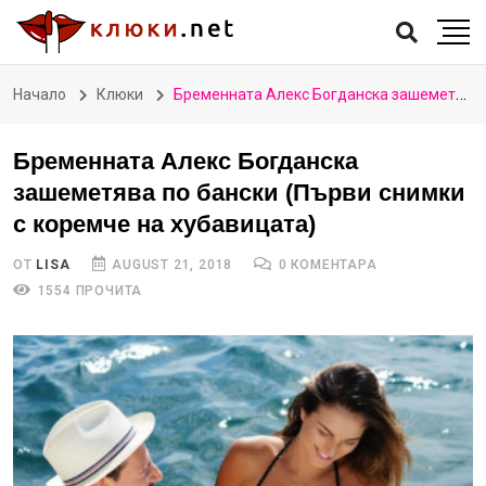
Начало
Клюки
Бременната Алекс Богданска зашеметява по бански (Първи снимки с коремче на хубавицата)
Бременната Алекс Богданска
зашеметява по бански (Първи снимки
с коремче на хубавицата)
ОТ
LISA
AUGUST 21, 2018
0 КОМЕНТАРА
1554 ПРОЧИТА