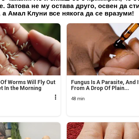
е. Затова не му остава друго, освен да ст
, а
Амал Клуни
все някога да се вразуми!
Of Worms Will Fly Out
Fungus Is A Parasite, And I
et In the Morning
From A Drop Of Plain...
48 min