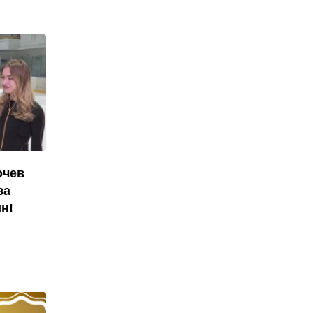
очев
ва
н!