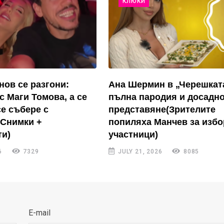
КЛЮКИ
нов се разгони:
Ана Шермин в „Черешкат
с Маги Томова, а се
пълна пародия и досадн
се събере с
представяне(Зрителите
(Снимки +
попиляха Манчев за избо
и)
участници)
6
7329
JULY 21, 2026
8085
E-mail