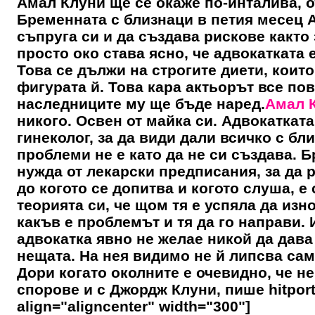
Амал Клуни ще се окаже по-инталива, о
Бременната с близнаци в петия месец
съпруга си и да създава рискове както з
просто око става ясно, че адвокатката 
Това се дължи на строгите диети, които
фигурата й. Това кара актьорът все пов
наследниците му ще бъде наред.
Амал 
никого. Освен от майка си. Адвокатката
гинеколог, за да види дали всичко с бл
проблеми не е като да не си създава. 
нужда от лекарски предписания, за да 
до когото се допитва и когото слуша, е
теорията си, че щом тя е успяла да изн
какъв е проблемът и тя да го направи. 
адвокатка явно не желае никой да дава 
нещата. На нея видимо не й липсва сам
Дори когато околните е очевидно, че не
спорове и с Джордж Клуни, пише hitport
align="aligncenter" width="300"]