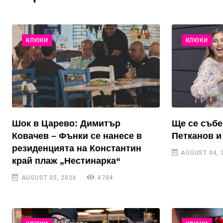
КЛЮКИ
КЛЮКИ
Шок в Царево: Димитър
Ще се събе
Ковачев – Фънки се нанесе в
Петканов и
резиденцията на Константин
AUGUST 04, 
край плаж „Нестинарка“
AUGUST 05, 2026
4704