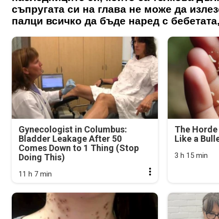
съпругата си на глава не може да излез
палци всичко да бъде наред с бебетата
Gynecologist in Columbus:
The Horde 
Bladder Leakage After 50
Like a Bull
Comes Down to 1 Thing (Stop
3 h 15 min
Doing This)
11 h 7 min