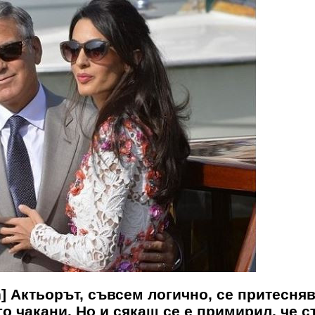
] Актьорът, съвсем логично, се притесняв
о чакани. Но и сякаш се е примирил, че с