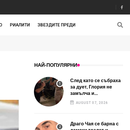
О
РИАЛИТИ
ЗВЕЗДИТЕ ПРЕДИ
НАЙ-ПОПУЛЯРНИ
След като се събраха
за дует, Глория не
замълча и...
AUGUST 07, 2026
Драго Чая се барна с