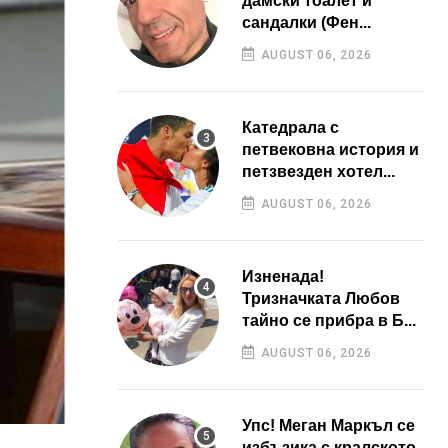
дамски тоалет и
сандалки (Фен...
AUGUST 06, 2026
Катедрала с
петвековна история и
петзвезден хотел...
AUGUST 06, 2026
Изненада!
Тризначката Любов
тайно се прибра в Б...
AUGUST 06, 2026
Упс! Меган Маркъл се
избъзика с кралското