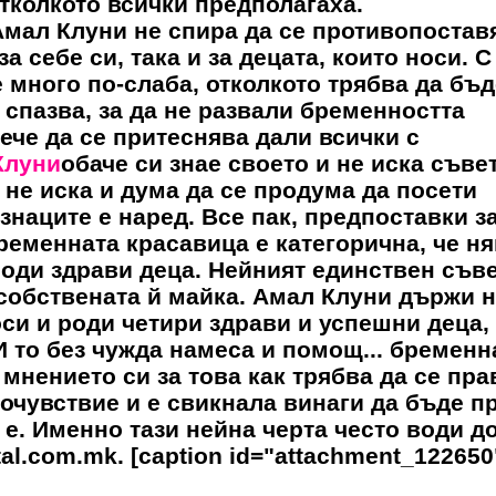
тколкото всички предполагаха.
Амал Клуни
не спира да се противопостав
а себе си, така и за децата, които носи. С
е много по-слаба, отколкото трябва да бъд
 спазва, за да не развали бременността
ече да се притеснява дали всички с
Клуни
обаче си знае своето и не иска съве
 не иска и дума да се продума да посети
изнаците е наред. Все пак, предпоставки з
Бременната красавица е категорична, че н
роди здрави деца. Нейният единствен съве
 собствената й майка.
Амал Клуни
държи н
оси и роди четири здрави и успешни деца,
И то без чужда намеса и помощ... бременн
мнението си за това как трябва да се пра
очувствие и е свикнала винаги да бъде п
 е. Именно тази нейна черта често води д
al.com.mk. [caption id="attachment_122650