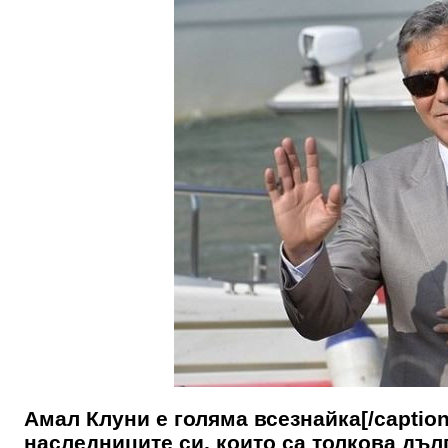
Амал Клуни е голяма всезнайка[/caption
наследниците си, които са толкова дълг