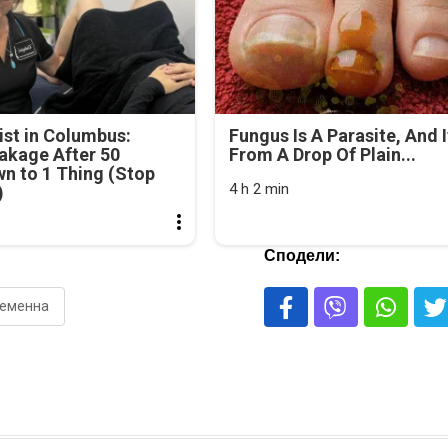
st in Columbus:
Fungus Is A Parasite, And I
akage After 50
From A Drop Of Plain...
n to 1 Thing (Stop
4 h 2 min
)
Сподели:
ременна