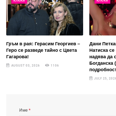
КЛЮКИ
КЛЮКИ
Гръм в рая: Герасим Георгиев –
Дани Петка
Геро се разведе тайно с Цвета
Натиска се 
Гагарова!
надява да 
Богданска 
AUGUST 03, 2026
1106
подробност
JULY 25, 202
Име
*