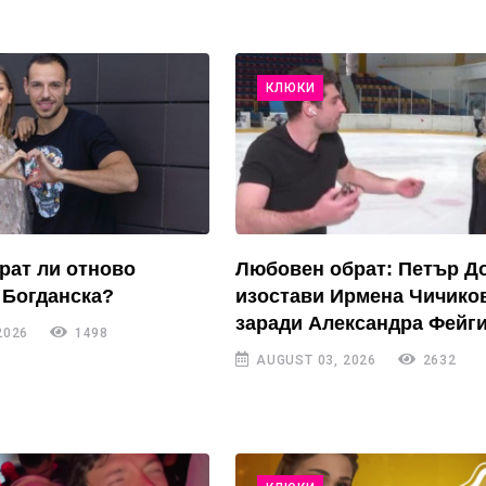
КЛЮКИ
рат ли отново
Любовен обрат: Петър Д
 Богданска?
изостави Ирмена Чичико
заради Александра Фейги
2026
1498
AUGUST 03, 2026
2632