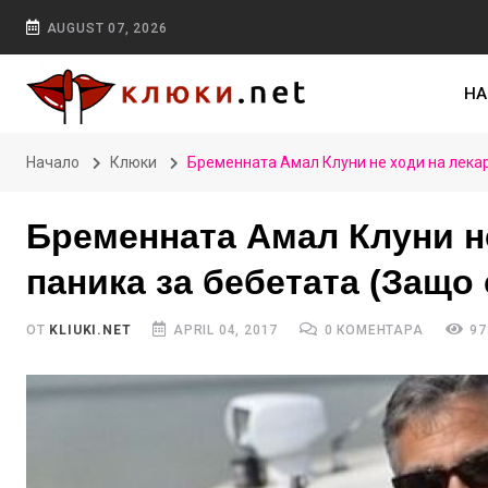
AUGUST 07, 2026
НА
Начало
Клюки
Бременната Амал Клуни не ходи на лекар
Бременната Амал Клуни не
паника за бебетата (Защо 
ОТ
KLIUKI.NET
APRIL 04, 2017
0 КОМЕНТАРА
97