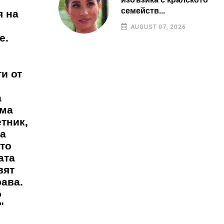
семейств...
я на
AUGUST 07, 2026
е.
ти от
а
яма
тник,
а
 то
ата
вят
рава.
о
"