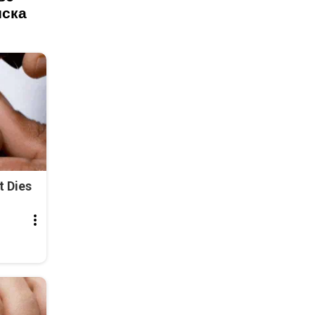
иска
t Dies