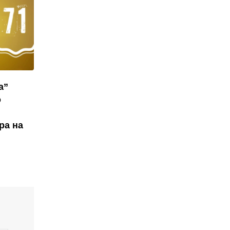
а”
о
ра на