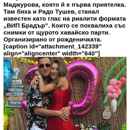
Маджурова, която й е първа приятелка.
Там бяха и Радо Тушев, станал
известен като глас на риалити формата
„ВИП Брадър”. Които се похвалиха със
снимки от щурото хавайско парти.
Организирано от рожденичката.
[caption id="attachment_142339"
align="aligncenter" width="640"]