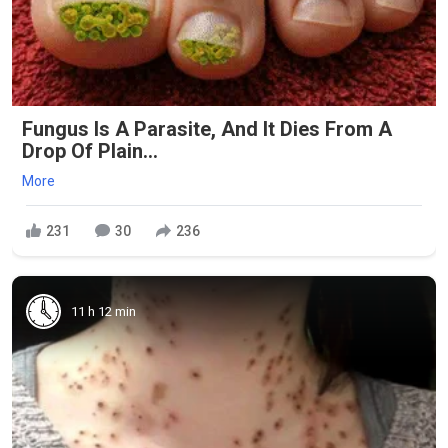
Fungus Is A Parasite, And It Dies From A
Drop Of Plain...
More
231
30
236
11 h 12 min