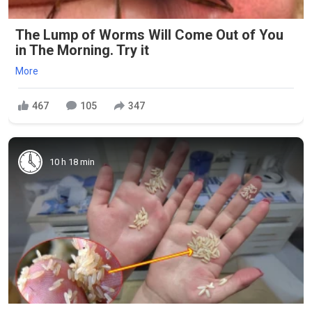
The Lump of Worms Will Come Out of You
in The Morning. Try it
More
467
105
347
10 h 18 min