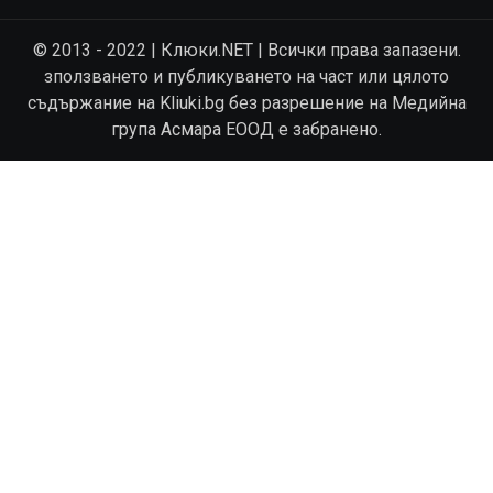
© 2013 - 2022 | Клюки.NET | Всички права запазени.
зползването и публикуването на част или цялото
съдържание на Kliuki.bg без разрешение на Медийна
група Асмара ЕООД е забранено.