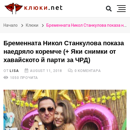
Начало
Клюки
Бременната Никол Станкулова показа наедряло коремче (+ Яки снимки от хавайското й парти за ЧРД)
Бременната Никол Станкулова показа
наедряло коремче (+ Яки снимки от
хавайското й парти за ЧРД)
ОТ
LISA
AUGUST 11, 2018
0 КОМЕНТАРА
1050 ПРОЧИТА