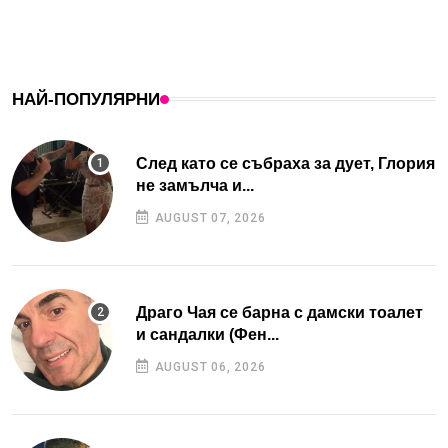
НАЙ-ПОПУЛЯРНИ
След като се събраха за дует, Глория
не замълча и...
AUGUST 07, 2026
Драго Чая се барна с дамски тоалет
и сандалки (Фен...
AUGUST 06, 2026