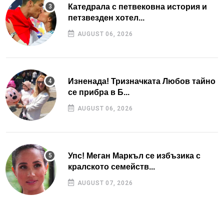
Катедрала с петвековна история и
петзвезден хотел...
AUGUST 06, 2026
Изненада! Тризначката Любов тайно
се прибра в Б...
AUGUST 06, 2026
Упс! Меган Маркъл се избъзика с
кралското семейств...
AUGUST 07, 2026