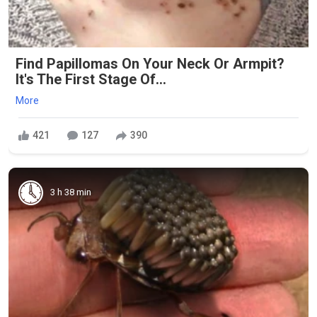
Find Papillomas On Your Neck Or Armpit?
It's The First Stage Of...
More
421
127
390
3 h 38 min