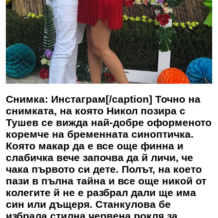
Снимка: Инстаграм[/caption] Точно на
снимката, на която Никол позира с
Тушев се вижда най-добре оформеното
коремче на бременната синоптичка.
Която макар да е все още финна и
слабичка вече започва да й личи, че
чака първото си дете. Полът, на което
пази в пълна тайна и все още никой от
колегите й не е разбрал дали ще има
син или дъщеря. Станкулова бе
избрала стилна червена рокля за