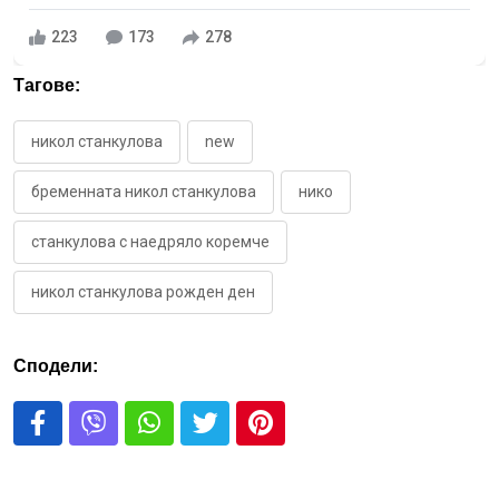
223
173
278
Тагове:
никол станкулова
new
бременната никол станкулова
нико
станкулова с наедряло коремче
никол станкулова рожден ден
Сподели: