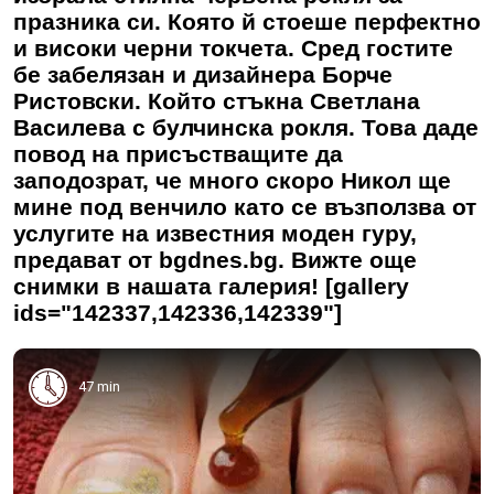
празника си. Която й стоеше перфектно
и високи черни токчета. Сред гостите
бе забелязан и дизайнера Борче
Ристовски. Който стъкна Светлана
Василева с булчинска рокля. Това даде
повод на присъстващите да
заподозрат, че много скоро Никол ще
мине под венчило като се възползва от
услугите на известния моден гуру,
предават от bgdnes.bg. Вижте още
снимки в нашата галерия! [gallery
ids="142337,142336,142339"]
47 min