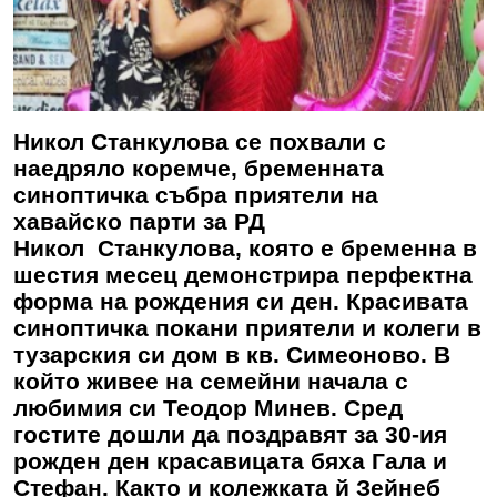
Никол Станкулова се похвали с
наедряло коремче, бременната
синоптичка събра приятели на
хавайско парти за РД
Никол Станкулова, която е бременна в
шестия месец демонстрира перфектна
форма на рождения си ден. Красивата
синоптичка покани приятели и колеги в
тузарския си дом в кв. Симеоново. В
който живее на семейни начала с
любимия си Теодор Минев. Сред
гостите дошли да поздравят за 30-ия
рожден ден красавицата бяха Гала и
Стефан. Както и колежката й Зейнеб