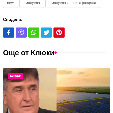
new
емануела
емануела и елвиса раздяла
Сподели:
Още от Клюки
КЛЮКИ