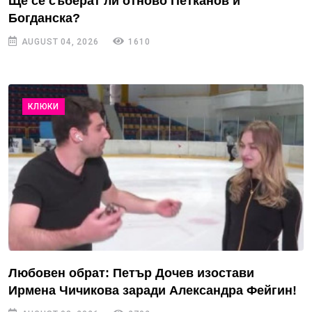
Ще се съберат ли отново Петканов и
Богданска?
AUGUST 04, 2026
1610
КЛЮКИ
Любовен обрат: Петър Дочев изостави
Ирмена Чичикова заради Александра Фейгин!