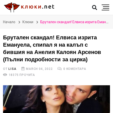
Начало
Клюки
Брутален скандал! Елвиса изрита Емануела, спипал я на калъп с бившия на Анелия Калоян Арсенов (Пълни подробности за цирка)
Брутален скандал! Елвиса изрита
Емануела, спипал я на калъп с
бившия на Анелия Калоян Арсенов
(Пълни подробности за цирка)
ОТ
LISA
MARCH 04, 2022
0 КОМЕНТАРА
18375 ПРОЧИТА