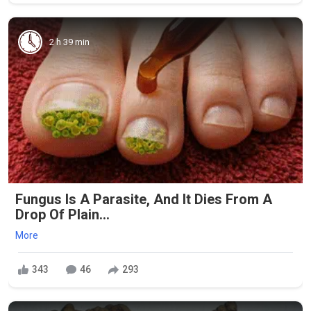
2 h 39 min
Fungus Is A Parasite, And It Dies From A
Drop Of Plain...
More
343
46
293