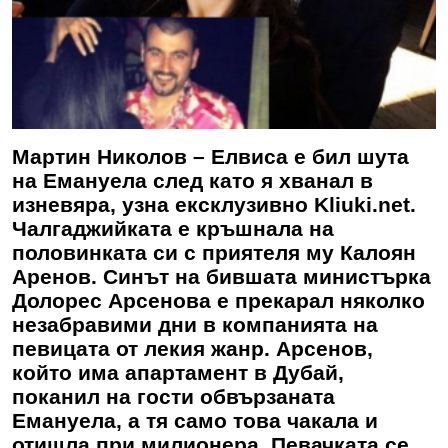
Мартин Николов – Елвиса е бил шута
на Емануела след като я хванал в
изневяра, узна ексклузивно Kliuki.net.
Чалгаджийката е кръшнала на
половинката си с приятеля му Калоян
Аренов. Синът на бившата министърка
Долорес Арсенова е прекарал няколко
незабравими дни в компанията на
певицата от лекия жанр. Арсенов,
който има апартамент в Дубай,
поканил на гости обвързаната
Емануела, а тя само това чакала и
отишла при милионера. Певачката се