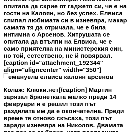
опитала да скрие от гаджето си, че е на
гости на Калоян, но без успех. Елвиса
спипал любимата си в изневяра, макар
самата тя да отричала, че е била
интимна с Арсенов. Хитрушата се
опитала да втълпи на Елвиса, че е
само приятелка на министерския син,
но той, естествено, не й повярвал.
[caption id="attachment_192344"
align="aligncenter" width="350"]
Колаж: Клюки.нет[/caption] Мартин
зарязал брюнетката малко преди 14
февруари и е решил този път
раздялата им да е окончателна. Преди
време те отново скъсаха, този път
заради изневяра на Николов. Двамата