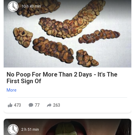
10 h 43 min
No Poop For More Than 2 Days - It's The
First Sign Of
More
473
77
263
2 h 51 min