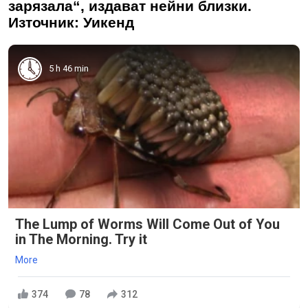
зарязала“, издават нейни близки.
Източник: Уикенд
5 h 46 min
The Lump of Worms Will Come Out of You
in The Morning. Try it
More
374
78
312