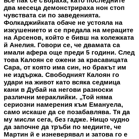
все пак се събраха, като последните
два месеца демонстрираха нон стоп
чувствата си по заведенията.
Фолкаджийката обаче не устояла на
изкушението и се предала на мераците
на Арсенов, който е бивш на колежката
й Анелия. Говори се, че двамата са
имали афера още преди 5 години. След
това Калоян се ожени за красавицата
Сара, от която има син, но бракът им
не издържа. Свободният Калоян го
удари на живот като всяка седмица
кани в Дубай на негови разноски
различни мераклийки. „Той няма
сериозни намерения към Емануела,
само искаше да се позабавлява. Тя да
му мисли сега, без гадже. Нищо чудно
да започне да тръби по медиите, че
Мартин й е изневерявал и затова го е