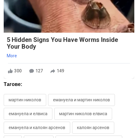
5 Hidden Signs You Have Worms Inside
Your Body
More
300
127
149
Тагове:
мартин николов
емануела и мартин николов
емануела и елвиса
мартин николов елвиса
емануела и калоян арсенов
калоян арсенов