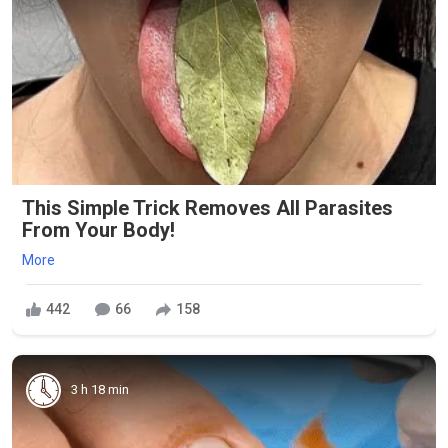
This Simple Trick Removes All Parasites
From Your Body!
More
442
66
158
3 h 18 min