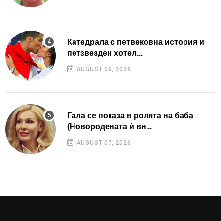
Катедрала с петвековна история и
петзвезден хотел...
AUGUST 06, 2026
Гала се показа в ролята на баба
(Новородената ѝ вн...
AUGUST 07, 2026