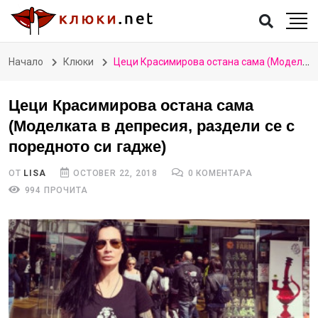
Начало
Клюки
Цеци Красимирова остана сама (Моделката в депресия, раздели се с поредното си гадже)
Цеци Красимирова остана сама
(Моделката в депресия, раздели се с
поредното си гадже)
ОТ
LISA
OCTOBER 22, 2018
0 КОМЕНТАРА
994 ПРОЧИТА