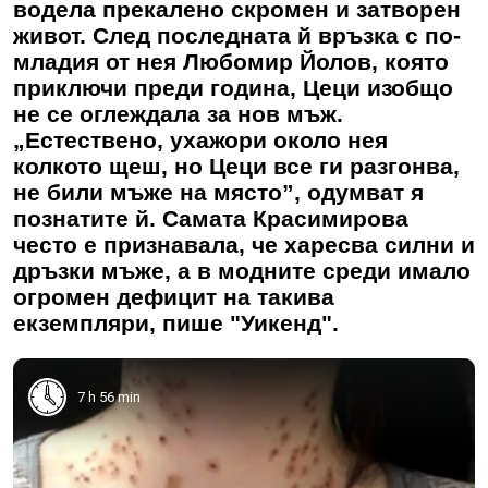
водела прекалено скромен и затворен
живот. След последната й връзка с по-
младия от нея Любомир Йолов, която
приключи преди година, Цеци изобщо
не се оглеждала за нов мъж.
„Естествено, ухажори около нея
колкото щеш, но Цеци все ги разгонва,
не били мъже на място”, одумват я
познатите й. Самата Красимирова
често е признавала, че харесва силни и
дръзки мъже, а в модните среди имало
огромен дефицит на такива
екземпляри, пише "Уикенд".
7 h 56 min