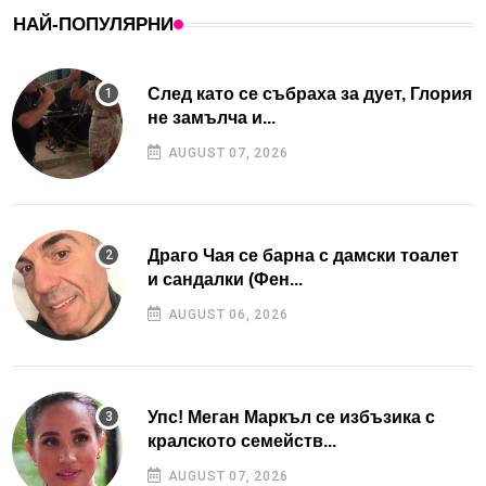
НАЙ-ПОПУЛЯРНИ
След като се събраха за дует, Глория
не замълча и...
AUGUST 07, 2026
Драго Чая се барна с дамски тоалет
и сандалки (Фен...
AUGUST 06, 2026
Упс! Меган Маркъл се избъзика с
кралското семейств...
AUGUST 07, 2026