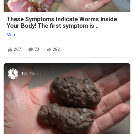
These Symptoms Indicate Worms Inside
Your Body! The first symptom is ..
More
267
73
282
10 h 40 min