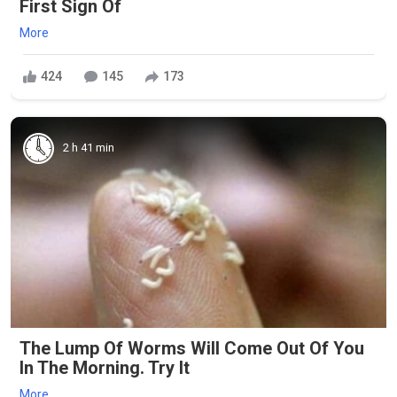
First Sign Of
More
424
145
173
2 h 41 min
The Lump Of Worms Will Come Out Of You
In The Morning. Try It
More