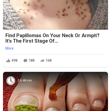
Find Papillomas On Your Neck Or Armpit?
It's The First Stage Of...
More
498
188
168
2 h 48 min