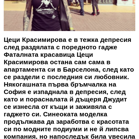
Цеци Красимирова е в тежка депресия
след раздялата с поредното гадже
Фаталната красавица Цеци
Красимирова остана сам сама в
апартамента си в Барселона, след като
се раздели с последния си любовник.
Някогашната първа бръмчалка на
София е изпаднала в депресия, след
като и порасналата й дъщеря Джудит
се изнесла от къщи и заживяла с
гаджето си. Синеоката моделка
продължава да заработва с красотата
си по модните подиуми и не й липсва
компания, но напоследък била увесила