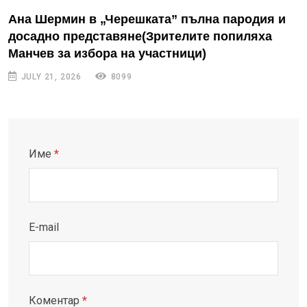
Ана Шермин в „Черешката” пълна пародия и
досадно представяне(Зрителите попиляха
Манчев за избора на участници)
JULY 21, 2026
8099
Име
*
E-mail
Коментар
*