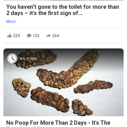
You haven’t gone to the toilet for more than
2 days – it's the first sign of...
More
229
152
264
8 h 51 min
No Poop For More Than 2 Days - It's The