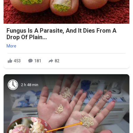
Fungus Is A Parasite, And It Dies From A
Drop Of Plain...
More
453
181
82
2 h 48 min