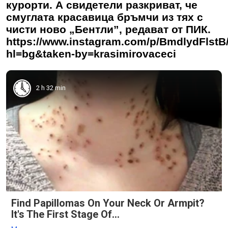
курорти. А свидетели разкриват, че
смуглата красавица бръмчи из тях с
чисти ново „Бентли”, редават от ПИК.
https://www.instagram.com/p/BmdlydFlstB
hl=bg&taken-by=krasimirovaceci
2 h 32 min
Find Papillomas On Your Neck Or Armpit?
It's The First Stage Of...