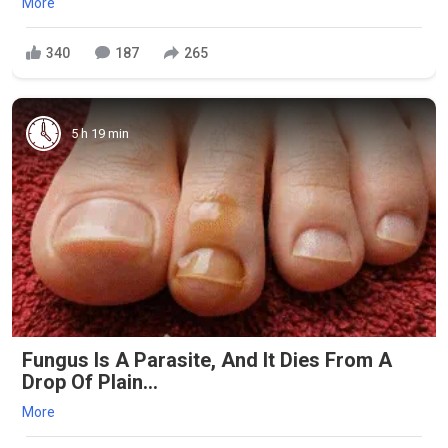
More
340
187
265
5 h 19 min
Fungus Is A Parasite, And It Dies From A
Drop Of Plain...
More