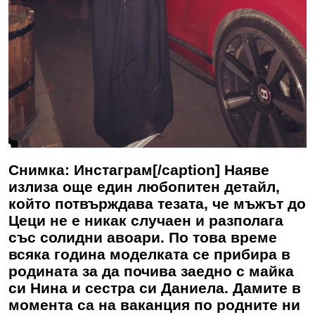
Снимка: Инстаграм[/caption] Наяве
излиза още един любопитен детайл,
който потвърждава тезата, че мъжът до
Цеци не е никак случаен и разполага
със солидни авоари. По това време
всяка година моделката се прибира в
родината за да почива заедно с майка
си Нина и сестра си Даниела. Дамите в
момента са на ваканция по родните ни