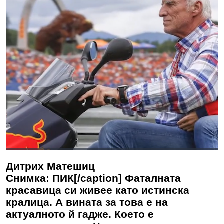
Дитрих Матешиц
Снимка: ПИК[/caption] Фаталната
красавица си живее като истинска
кралица. А вината за това е на
актуалното й гадже. Което е