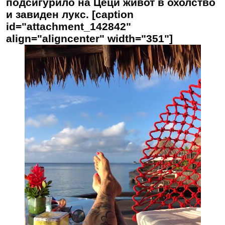
подсигурило на Цеци живот в охолство
и завиден лукс. [caption
id="attachment_142842"
align="aligncenter" width="351"]