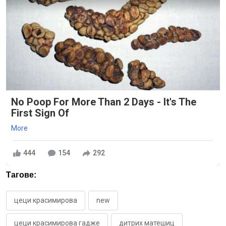
No Poop For More Than 2 Days - It's The
First Sign Of
More
444
154
292
Тагове:
цеци красимирова
new
цеци красимирова гадже
дитрих матешиц