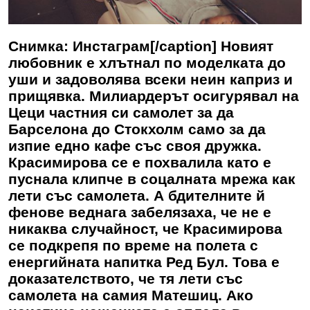
Снимка: Инстаграм[/caption] Новият
любовник е хлътнал по моделката до
уши и задоволява всеки неин каприз и
прищявка. Милиардерът осигурявал на
Цеци частния си самолет за да
Барселона до Стокхолм само за да
изпие едно кафе със своя дружка.
Красимирова се е похвалила като е
пуснала клипче в соцалната мрежа как
лети със самолета. А бдителните й
фенове веднага забелязаха, че не е
никаква случайност, че Красимирова
се подкрепя по време на полета с
енергийната напитка Ред Бул. Това е
доказателството, че тя лети със
самолета на самия Матешиц. Ако