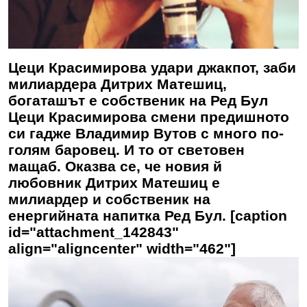
Цеци Красимирова удари джакпот, заби
милиардера Дитрих Матешиц,
богаташът е собственик на Ред Бул
Цеци Красимирова смени предишното
си гадже Владимир Вутов с много по-
голям баровец. И то от световен
мащаб. Оказва се, че новия й
любовник Дитрих Матешиц е
милиардер и собственик на
енергийната напитка Ред Бул. [caption
id="attachment_142843"
align="aligncenter" width="462"]