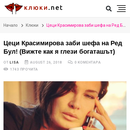
Начало
Клюки
Цеци Красимирова заби шефа на Ред Бул! (Вижте как я глези богаташът)
Цеци Красимирова заби шефа на Ред
Бул! (Вижте как я глези богаташът)
ОТ
LISA
AUGUST 26, 2018
0 КОМЕНТАРА
1743 ПРОЧИТА