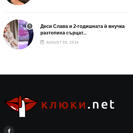
Деси Слава и 2-годишната ѝ внучка
разтопиха сърцат...
AUGUST 05, 2026