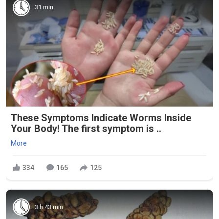
31 min
These Symptoms Indicate Worms Inside
Your Body! The first symptom is ..
More
334
165
125
3 h 43 min