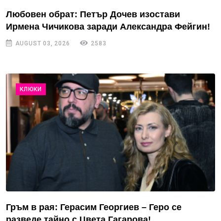
Любовен обрат: Петър Дочев изостави
Ирмена Чичикова заради Александра Фейгин!
AUGUST 03, 2026
2583
КЛЮКИ
Гръм в рая: Герасим Георгиев – Геро се
разведе тайно с Цвета Гагарова!