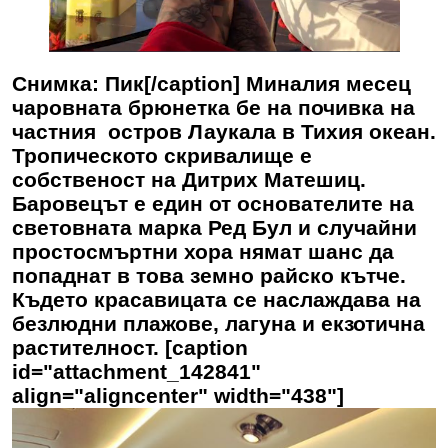
Снимка: Пик[/caption] Миналия месец
чаровната брюнетка бе на почивка на
частния остров Лаукала в Тихия океан.
Тропическото скривалище е
собственост на Дитрих Матешиц.
Баровецът е един от основателите на
световната марка Ред Бул и случайни
простосмъртни хора нямат шанс да
попаднат в това земно райско кътче.
Където красавицата се наслаждава на
безлюдни плажове, лагуна и екзотична
растителност. [caption
id="attachment_142841"
align="aligncenter" width="438"]