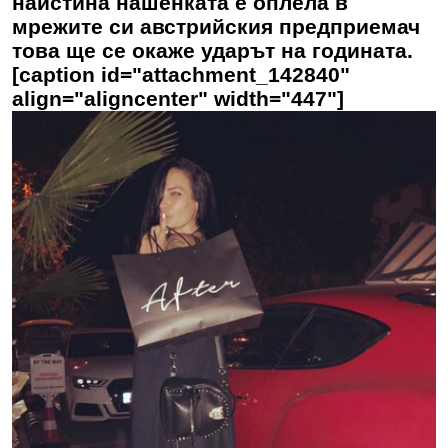
наистина нашенката е оплела в
мрежите си австрийския предприемач
това ще се окаже ударът на годината.
[caption id="attachment_142840"
align="aligncenter" width="447"]