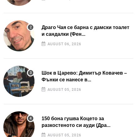
Драго Чая се барна с дамски тоалет
и сандалки (Фен...
AUGUST 06, 2026
Шок в Царево: Димитър Ковачев –
Фънки се нанесе в...
AUGUST 05, 2026
150 бона гушва Коцето за
разкостеното си ауди (Дра...
AUGUST 05, 2026