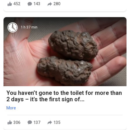
452
143
280
1 h 37 min
You haven’t gone to the toilet for more than
2 days – it's the first sign of...
More
306
137
135