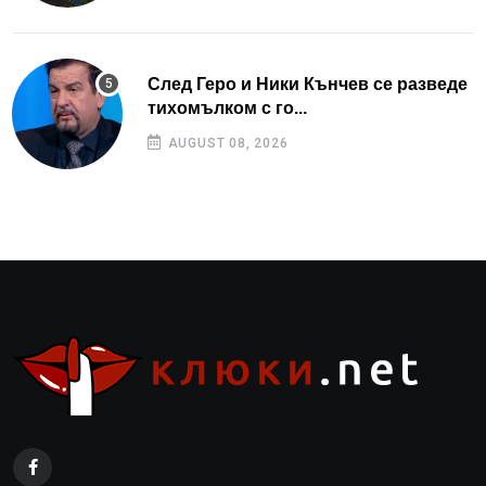
След Геро и Ники Кънчев се разведе
тихомълком с го...
AUGUST 08, 2026