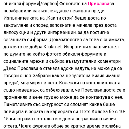
обикаля форуми[/caption] Феновете на
Преслава
са
позабравили как изглеждаше певицата преди.
Изпълнителката на „Как ти стои” беше доста по-
закръглена и според запознати е минала през доста
липосукции и други интервенции, за да постигне
сегашната си форма. Доказателство за това е снимката,
до която се добра Kliuki.net. Изпрати ни я наш читател,
по думите на който фотото обикаля форумите и
социалните мрежи и събира възмутителни коментари.
„Днес Преслава е станала адски надута, не може да се
говори с нея. Забрави каква целулитена визия имаше
преди”, мърморят в нета. Колежки на изпълнителката
също неведнъж са отбелязвали, че Преслава доста се е
променила и вече трудно може да се контактува с нея.
Паметливите със сигурност си спомнят каква беше
певицата в зората на кариерата си. Петя Колева бе с 10-
15 килограма по-пълна и с доста по-различна визия
отсега. Чалга фурията обаче за кратко време отслабна