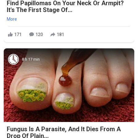
Find Papillomas On Your Neck Or Armpit?
It's The First Stage Of...
More
171
120
181
8 h 17 min
Fungus Is A Parasite, And It Dies From A
Drop Of Plain...