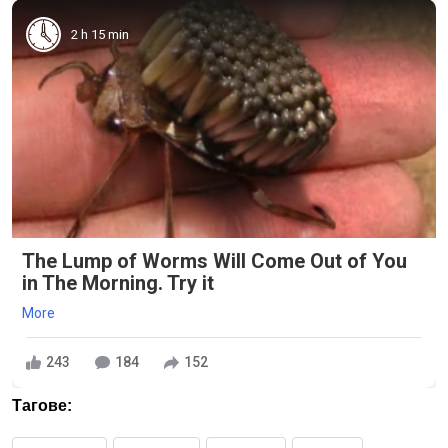
2 h 15 min
The Lump of Worms Will Come Out of You
in The Morning. Try it
More
243
184
152
Тагове: