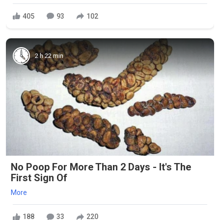
405
93
102
2 h 22 min
No Poop For More Than 2 Days - It's The
First Sign Of
More
188
33
220