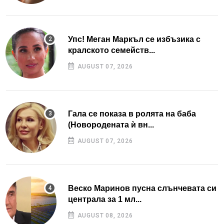
Упс! Меган Маркъл се избъзика с
кралското семейств...
AUGUST 07, 2026
Гала се показа в ролята на баба
(Новородената ѝ вн...
AUGUST 07, 2026
Веско Маринов пусна слънчевата си
централа за 1 мл...
AUGUST 08, 2026