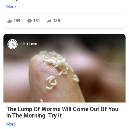
More
489
181
138
3 h 17 min
The Lump Of Worms Will Come Out Of You
In The Morning. Try It
More