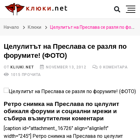
Начало
Клюки
Целулитът на Преслава се разля по форумите! (ФОТО)
Целулитът на Преслава се разля по
форумите! (ФОТО)
ОТ
KLIUKI.NET
NOVEMBER 13, 2012
0 КОМЕНТАРА
1015 ПРОЧИТА
Ретро снимка на Преслава по целулит
обикаля форуми и социални мрежи и
събира възмутителни коментари
[caption id="attachment_16726" align="alignleft"
width="245"] Ретро снимка на Преслава по целулит