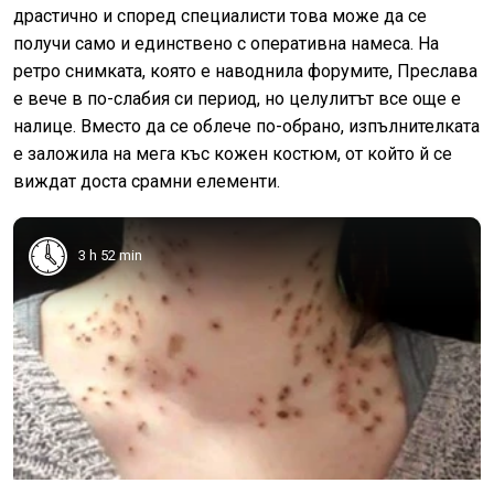
драстично и според специалисти това може да се
получи само и единствено с оперативна намеса. На
ретро снимката, която е наводнила форумите, Преслава
е вече в по-слабия си период, но целулитът все още е
налице. Вместо да се облече по-обрано, изпълнителката
е заложила на мега къс кожен костюм, от който й се
виждат доста срамни елементи.
3 h 52 min