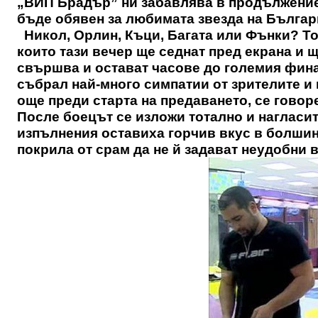
„ВИП Брадър” ни забавлява в продължение 
бъде обявен за любимата звезда на Българ
Никол, Орлин, Къци, Багата или Фънки? То
които тази вечер ще седнат пред екрана и
свършва и остават часове до големия финал
събрал най-много симпатии от зрителите и 
още преди старта на предаването, се говор
После боецът се изложи тотално и нагласит
изпълнения оставиха горчив вкус в болшин
покрила от срам да не й задават неудобни в