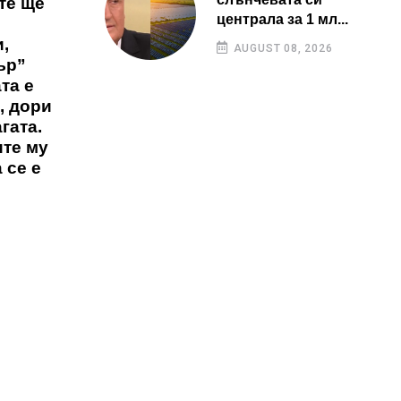
те ще
централа за 1 мл...
,
AUGUST 08, 2026
ър”
та е
, дори
гата.
ите му
 се е