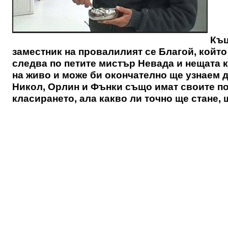
Къц
заместник на провалилият се Благой, който
следва по петите мистър Невада и нещата 
на живо и може би окончателно ще узнаем д
Никол, Орлин и Фънки също имат своите поч
класирането, ала какво ли точно ще стане,