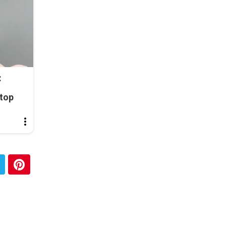
:
top