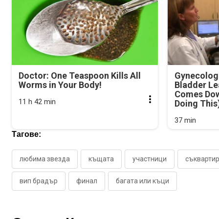
Doctor: One Teaspoon Kills All
Gynecologi
Worms in Your Body!
Bladder Le
Comes Dow
11 h 42 min
Doing This
37 min
Тагове:
любима звезда
къщата
участници
съкварти
вип брадър
финал
багата или къци