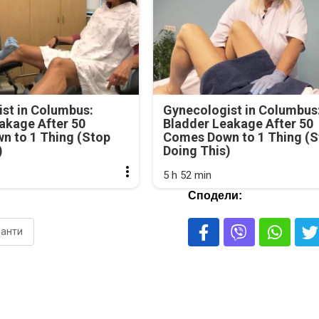
st in Columbus:
Gynecologist in Columbus
akage After 50
Bladder Leakage After 50
n to 1 Thing (Stop
Comes Down to 1 Thing (S
)
Doing This)
5 h 52 min
Сподели:
ранти