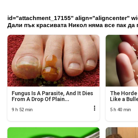
id="attachment_17155" align="aligncenter" wi
Дали пък красивата Никол няма все пак да г
Fungus Is A Parasite, And It Dies
The Horde 
From A Drop Of Plain...
Like a Bull
9 h 52 min
5 h 40 min