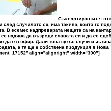
Съквартирантите готв
и след случилото се, има такива, които го под
а. В есемес надпреварата нещата са на кантар
 се надява да възроди славата си и да се сдо
о да е в ефир. Дали това ще се случи и истин
радата, а тя ще е собствена продукция в Нова 
ent_17152" align="alignright" width="300"]