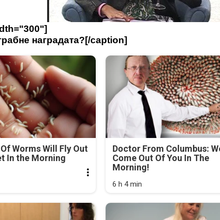
dth="300"]
рабне наградата?[/caption]
Of Worms Will Fly Out
Doctor From Columbus: 
et In the Morning
Come Out Of You In The
Morning!
6 h 4 min