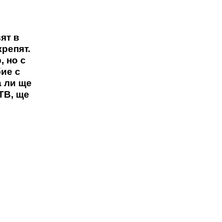
ят в
крепят.
, но с
бие с
а ли ще
ТВ, ще