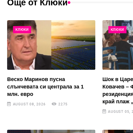
Още от Клюки
КЛЮКИ
КЛЮКИ
Веско Маринов пусна
Шок в Цар
слънчевата си централа за 1
Ковачев – 
млн. евро
резиденция
край плаж 
AUGUST 08, 2026
2275
AUGUST 05, 