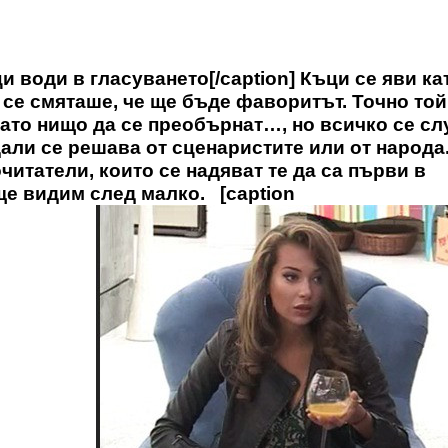
и води в гласуването[/caption] Къци се яви ка
 се смяташе, че ще бъде фаворитът. Точно той
като нищо да се преобърнат…, но всичко се сл
али се решава от сценаристите или от народа
итатели, които се надяват те да са първи в
 ще видим след малко. [caption