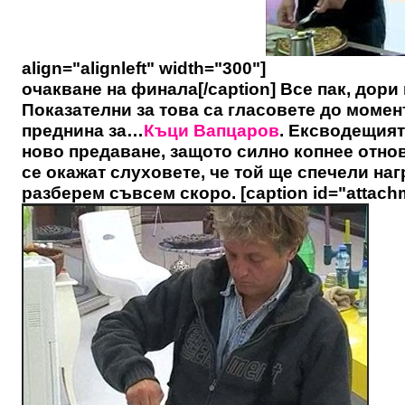
align="alignleft" width="300"]
очакване на финала[/caption] Все пак, дори 
Показателни за това са гласовете до момент
преднина за…
Къци Вапцаров
. Ексводещият
ново предаване, защото силно копнее отнов
се окажат слуховете, че той ще спечели наг
разберем съвсем скоро. [caption id="attachm