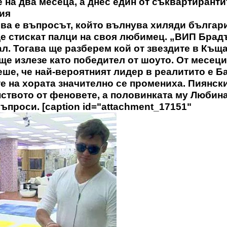
на два месеца, а днес един от съквартиранти
ия
ва е въпросът, който вълнува хиляди българи
 ще стискат палци на своя любимец. „ВИП Брад
. Тогава ще разберем кой от звездите в Къща
ще излезе като победител от шоуто. От месеци
еше, че най-вероятният лидер в реалитито е Ба
е на хората значително се промениха. Пиянск
ството от феновете, а половинката му Любина
ъпроси. [caption id="attachment_17151"