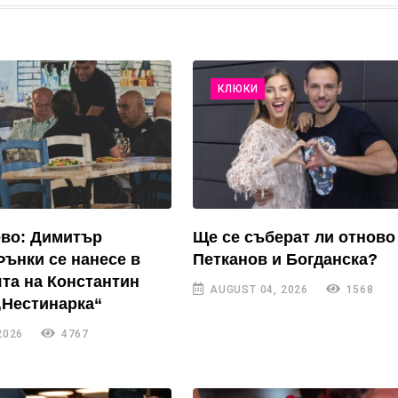
КЛЮКИ
ево: Димитър
Ще се съберат ли отново
Фънки се нанесе в
Петканов и Богданска?
та на Константин
AUGUST 04, 2026
1568
„Нестинарка“
2026
4767