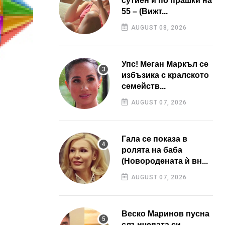
сутиен и по прашки на
55 – (Вижт...
AUGUST 08, 2026
Упс! Меган Маркъл се
избъзика с кралското
семейств...
AUGUST 07, 2026
Гала се показа в
ролята на баба
(Новородената ѝ вн...
AUGUST 07, 2026
Веско Маринов пусна
слънчевата си