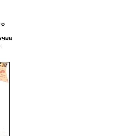
то
учва
.