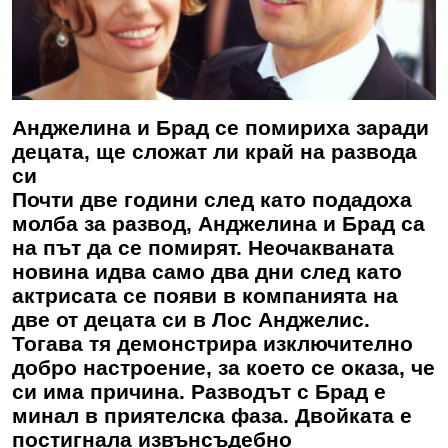
Анджелина и Брад се помириха заради
децата, ще сложат ли край на развода
си
Почти две години след като подадоха
молба за развод, Анджелина и Брад са
на път да се помирят. Неочакваната
новина идва само два дни след като
актрисата се появи в компанията на
две от децата си в Лос Анджелис.
Тогава тя демонстрира изключително
добро настроение, за което се оказа, че
си има причина. Разводът с Брад е
минал в приятелска фаза. Двойката е
постигнала извънсъдебно