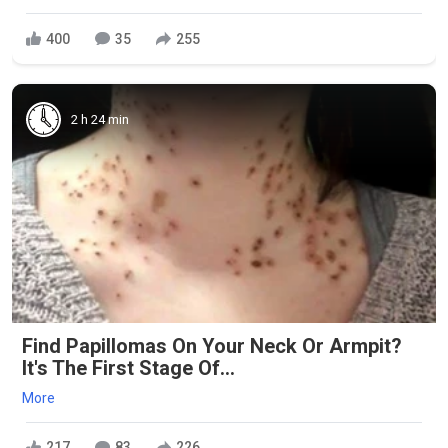
400
35
255
2 h 24 min
Find Papillomas On Your Neck Or Armpit?
It's The First Stage Of...
More
217
83
226