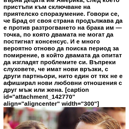
пристъпи към сключване на
приятелско споразумение. Говори се,
че Брад от своя страна продължава да
е против разтрогването на брака им —
точка, по която двамата не могат да
постигнат консенсус. И е много
вероятно отново да поиска период за
помирение, в който двамата да опитат
да изгладят проблемите си. Въпреки
слуховете, че имат нови връзки, с
други партньори, нито един от тях не е
афиширал нови любовни отношения с
друг мъж или жена. [caption
id="attachment_142770"
align="aligncenter" width="300"]