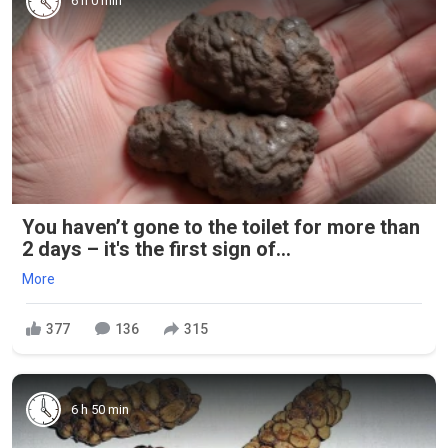
6 h 0 min
You haven’t gone to the toilet for more than
2 days – it's the first sign of...
More
377
136
315
6 h 50 min