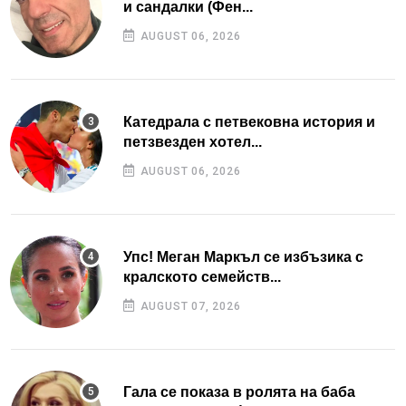
и сандалки (Фен...
AUGUST 06, 2026
Катедрала с петвековна история и
петзвезден хотел...
AUGUST 06, 2026
Упс! Меган Маркъл се избъзика с
кралското семейств...
AUGUST 07, 2026
Гала се показа в ролята на баба