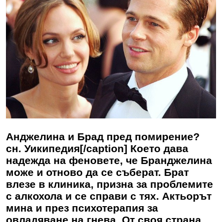
Анджелина и Брад пред помирение?
сн. Уикипедия[/caption] Което дава
надежда на феновете, че Бранджелина
може и отново да се съберат. Брат
влезе в клиника, призна за проблемите
с алкохола и се справи с тях. Актьорът
мина и през психотерапия за
овладяване на гнева. От своя страна