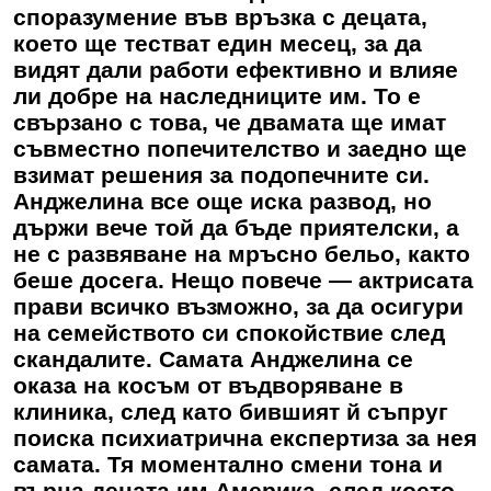
споразумение във връзка с децата,
което ще тестват един месец, за да
видят дали работи ефективно и влияе
ли добре на наследниците им. То е
свързано с това, че двамата ще имат
съвместно попечителство и заедно ще
взимат решения за подопечните си.
Анджелина все още иска развод, но
държи вече той да бъде приятелски, а
не с развяване на мръсно бельо, както
беше досега. Нещо повече — актрисата
прави всичко възможно, за да осигури
на семейството си спокойствие след
скандалите. Самата Анджелина се
оказа на косъм от въдворяване в
клиника, след като бившият й съпруг
поиска психиатрична експертиза за нея
самата. Тя моментално смени тона и
върна децата им Америка, след което