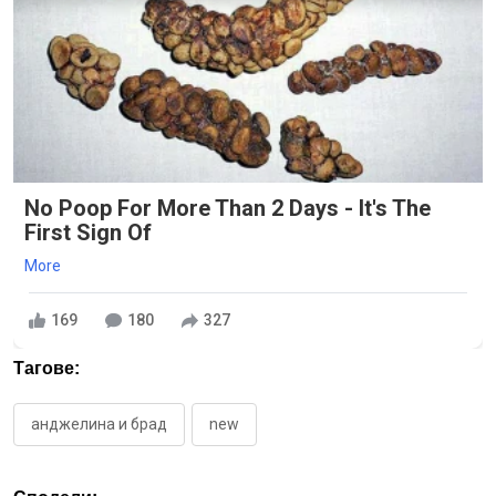
No Poop For More Than 2 Days - It's The
First Sign Of
More
169
180
327
Тагове:
анджелина и брад
new