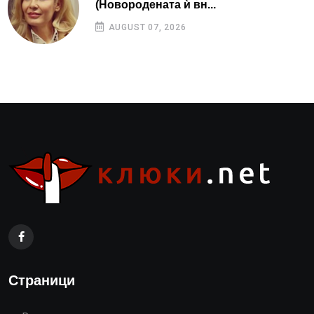
(Новородената ѝ вн...
AUGUST 07, 2026
Страници