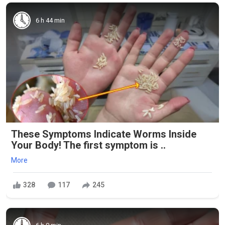
6 h 44 min
These Symptoms Indicate Worms Inside
Your Body! The first symptom is ..
More
328
117
245