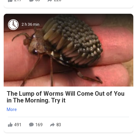
2 h 36 min
The Lump of Worms Will Come Out of You
in The Morning. Try it
More
491
169
83