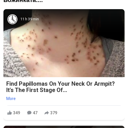
11 h 39 min
Find Papillomas On Your Neck Or Armpit?
It's The First Stage Of...
More
349
47
379