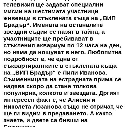
телевизия ще задават специални
мисии на шестимата участници
живеещи в стъклената къща на „ВИП
Брадър“. Имената на останалите
звездни съдии се пазят в тайна, а
участниците ще пребивават в
стъкления аквариум по 12 часа на ден,
но няма да нощуват в него. Любопитна
подробност е, че една от
съквартирантките в стъклената къща
на „ВИП Брадър“ е Лили Иванова.
Съименницата на естрадната прима се
надява скоро да стане толкова
популярна, колкото и звездата. Дргият
интересен факт е, че Алисия и
Николета Лозанова също не отричат, че
ще ги видим в предаването. А както
знаете, и двете са бивши на
Божинката....