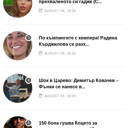
прехваленото си гадже (С...
AUGUST 04, 2026
По къмпингите с кемпера! Радина
Кърджилова се разх...
AUGUST 05, 2026
Шок в Царево: Димитър Ковачев –
Фънки се нанесе в...
AUGUST 05, 2026
150 бона гушва Коцето за