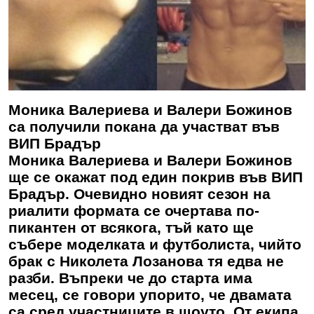
Моника Валериева и Валери Божинов
са получили покана да участват във
ВИП Брадър
Моника Валериева и Валери Божинов
ще се окажат под един покрив във ВИП
Брадър. Очевидно новият сезон на
риалити формата се очертава по-
пикантен от всякога, тъй като ще
събере моделката и футболиста, чийто
брак с Николета Лозанова тя едва не
разби. Въпреки че до старта има
месец, се говори упорито, че двамата
са сред участниците в шоуто. От екипа