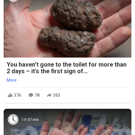
You haven’t gone to the toilet for more than
2 days – it's the first sign of...
More
376
78
363
1 h 57 min