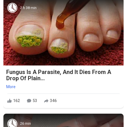
2 h 38 min
Fungus Is A Parasite, And It Dies From A
Drop Of Plain...
More
162
53
346
26 min