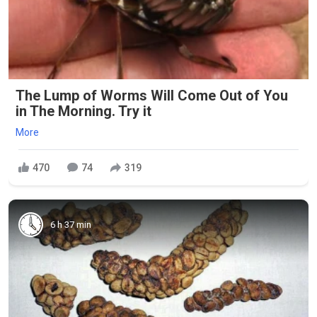
The Lump of Worms Will Come Out of You
in The Morning. Try it
More
470
74
319
6 h 37 min