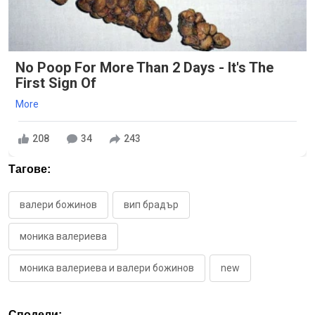
No Poop For More Than 2 Days - It's The
First Sign Of
More
208
34
243
Тагове:
валери божинов
вип брадър
моника валериева
моника валериева и валери божинов
new
Сподели: