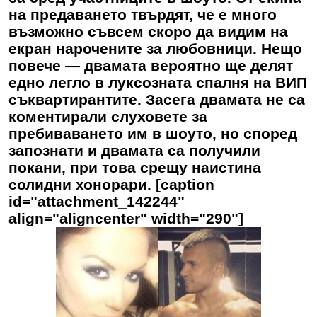
на предаването твърдят, че е много
възможно съвсем скоро да видим на
екран нарочените за любовници. Нещо
повече — двамата вероятно ще делят
едно легло в луксозната спалня на ВИП
съквартирантите. Засега двамата не са
коментирали слуховете за
пребиваването им в шоуто, но според
запознати и двамата са получили
покани, при това срещу наистина
солидни хонорари. [caption
id="attachment_142244"
align="aligncenter" width="290"]