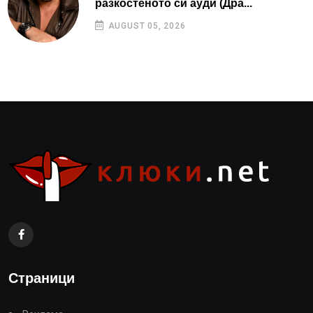
разкостеното си ауди (Дра...
AUGUST 05, 2026
Страници