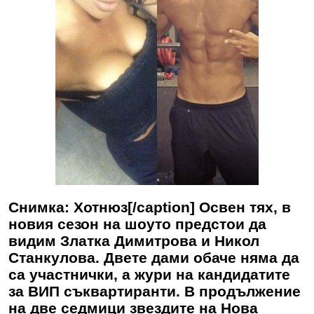
Снимка: Хотнюз[/caption] Освен тях, в
новия сезон на шоуто предстои да
видим Златка Димитрова и Никол
Станкулова. Двете дами обаче няма да
са участнички, а жури на кандидатите
за ВИП съквартиранти. В продължение
на две седмици звездите на Нова