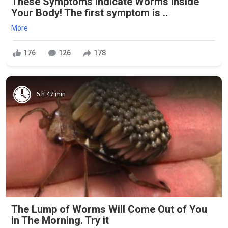
These Symptoms Indicate Worms Inside
Your Body! The first symptom is ..
More
176
126
178
6 h 47 min
The Lump of Worms Will Come Out of You
in The Morning. Try it