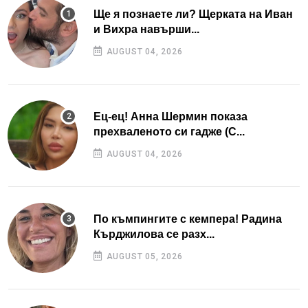
Ще я познаете ли? Щерката на Иван
и Вихра навърши...
AUGUST 04, 2026
Ец-ец! Анна Шермин показа
прехваленото си гадже (С...
AUGUST 04, 2026
По къмпингите с кемпера! Радина
Кърджилова се разх...
AUGUST 05, 2026