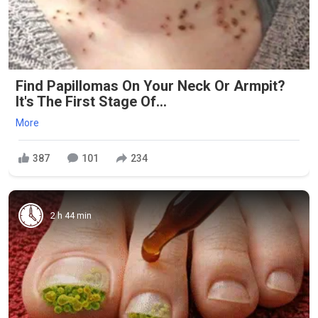
Find Papillomas On Your Neck Or Armpit?
It's The First Stage Of...
More
387
101
234
2 h 44 min