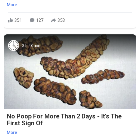
More
351
127
353
2 h 43 min
No Poop For More Than 2 Days - It's The
First Sign Of
More