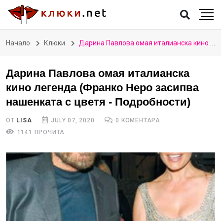
Начало
Клюки
Дарина Павлова омая италианска кино легенда (Франко Неро засипва нашенката с цветя - Подробности)
Дарина Павлова омая италианска
кино легенда (Франко Неро засипва
нашенката с цветя - Подробности)
ОТ
LISA
JULY 07, 2020
0 КОМЕНТАРА
1141 ПРОЧИТА