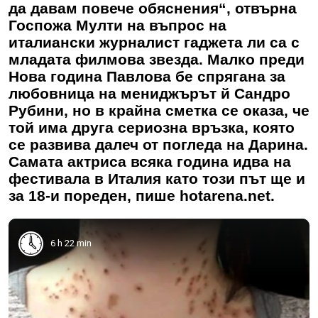
да давам повече обяснения“, отвърна
Госпожа Мулти на въпрос на
италиански журналист гаджета ли са с
младата филмова звезда. Малко преди
Нова година Павлова бе спрягана за
любовница на мениджърът й Сандро
Рубини, но в крайна сметка се оказа, че
той има друга сериозна връзка, която
се развива далеч от погледа на Дарина.
Самата актриса всяка година идва на
фестивала в Италия като този път ще и
за 18-и пореден, пише hotarena.net.
6 h 22 min