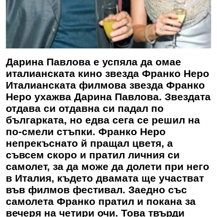
Дарина Павлова е успяла да омае
италианската кино звезда Франко Неро
Италианската филмова звезда Франко
Неро ухажва Дарина Павлова. Звездата
отдава си отдавна си падал по
българката, но едва сега се решил на
по-смели стъпки. Франко Неро
непрекъснато й пращал цветя, а
съвсем скоро и пратил личния си
самолет, за да може да долети при него
в Италия, където двамата ще участват
във филмов фестивал. Заедно със
самолета Франко пратил и покана за
вечеря на четири очи. Това твърди