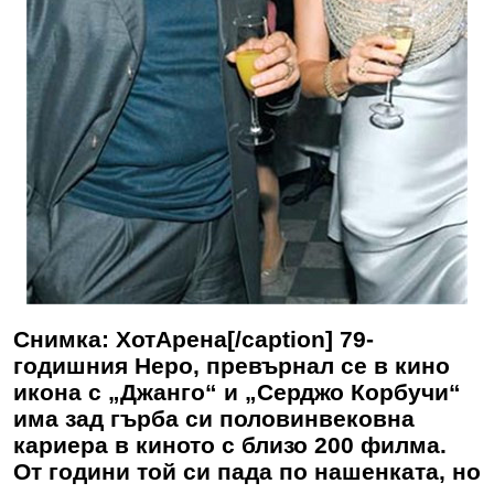
Снимка: ХотАрена[/caption] 79-
годишния Неро, превърнал се в кино
икона с „Джанго“ и „Серджо Корбучи“
има зад гърба си половинвековна
кариера в киното с близо 200 филма.
От години той си пада по нашенката, но