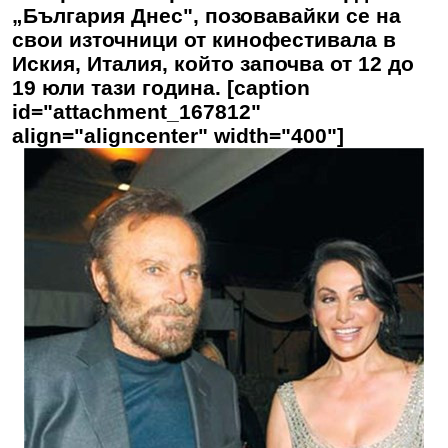
„България Днес", позовавайки се на
свои източници от кинофестивала в
Иския, Италия, който започва от 12 до
19 юли тази година. [caption
id="attachment_167812"
align="aligncenter" width="400"]