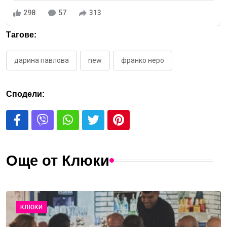
298
57
313
Тагове:
дарина павлова
new
франко неро
Сподели:
Още от Клюки
КЛЮКИ