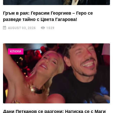
Гръм в рая: Герасим Георгиев – Геро се
разведе тайно с Цвета Гагарова!
AUGUST 03, 2026
1029
КЛЮКИ
Дани Петканов се разгони: Натиска се с Маги