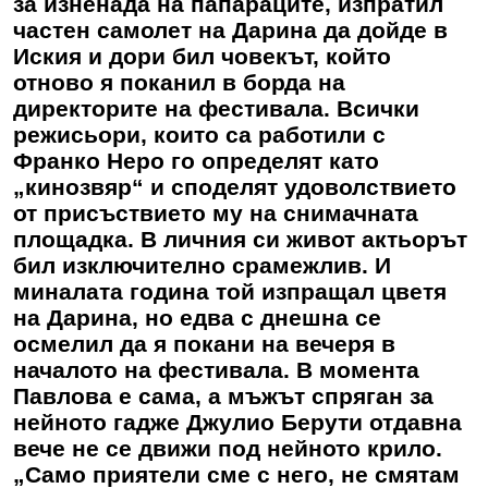
за изненада на папараците, изпратил
частен самолет на Дарина да дойде в
Иския и дори бил човекът, който
отново я поканил в борда на
директорите на фестивала. Всички
режисьори, които са работили с
Франко Неро го определят като
„кинозвяр“ и споделят удоволствието
от присъствието му на снимачната
площадка. В личния си живот актьорът
бил изключително срамежлив. И
миналата година той изпращал цветя
на Дарина, но едва с днешна се
осмелил да я покани на вечеря в
началото на фестивала. В момента
Павлова е сама, а мъжът спряган за
нейното гадже Джулио Берути отдавна
вече не се движи под нейното крило.
„Само приятели сме с него, не смятам