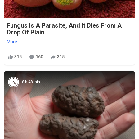
Fungus Is A Parasite, And It Dies From A
Drop Of Plain...
More
315
160
315
8 h 48 min