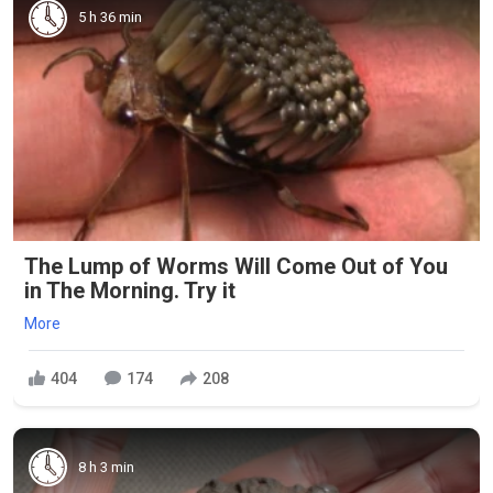
5 h 36 min
The Lump of Worms Will Come Out of You
in The Morning. Try it
More
404
174
208
8 h 3 min