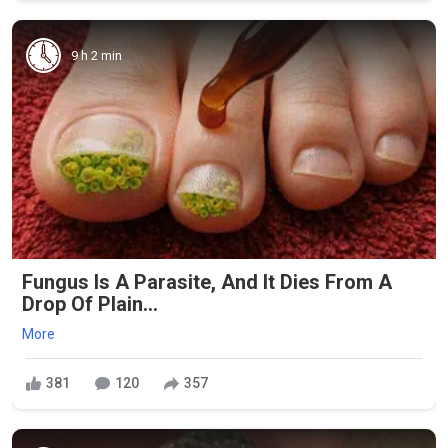
9 h 2 min
Fungus Is A Parasite, And It Dies From A
Drop Of Plain...
More
381
120
357