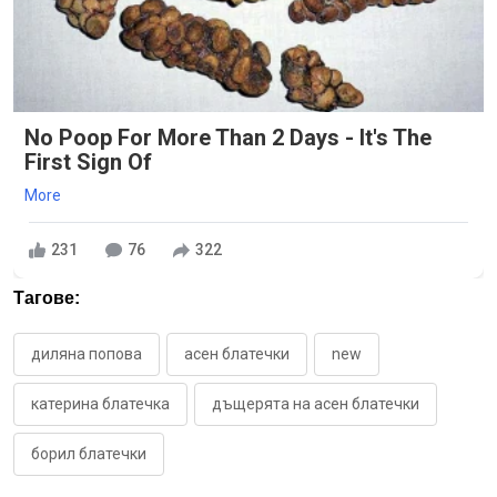
No Poop For More Than 2 Days - It's The
First Sign Of
More
231
76
322
Тагове:
диляна попова
асен блатечки
new
катерина блатечка
дъщерята на асен блатечки
борил блатечки