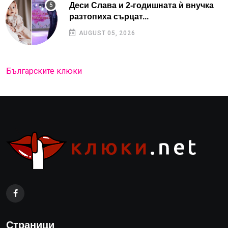
Деси Слава и 2-годишната ѝ внучка
разтопиха сърцат...
AUGUST 05, 2026
Българските клюки
Страници