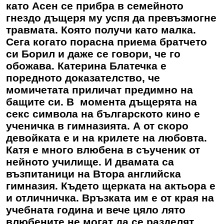
като Асен се прибра в семейното
гнездо дъщеря му успя да превъзмогне
травмата. Която получи като малка.
Сега когато порасна приема братчето
си Борил и даже се говори, че го
обожава. Катерина Блатечка е
поредното доказателство, че
момичетата приличат предимно на
бащите си. В момента дъщерята на
секс символа на българското кино е
ученичка в гимназията. А от скоро
девойката е и на крилете на любовта.
Катя е много влюбена в съученик от
нейното училище. И двамата са
възпитаници на Втора английска
гимназия. Където щерката на актьора е
и отличничка. Връзката им е от края на
учебната година и вече цяло лято
влюбените не могат да се разделят,