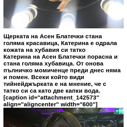
Щерката на Асен Блатечки стана
голяма красавица, Катерина е одрала
кожата на хубавия си татко
Катерина на Асен Блатечки порасна и
стана голяма хубавица. От онова
пълничко момиченце преди днес няма
и помен. Всеки който види
тийнейджърката е на мнение, че с
татко си са като две капки вода.
[caption id="attachment_142573"
align="aligncenter" width="600"]