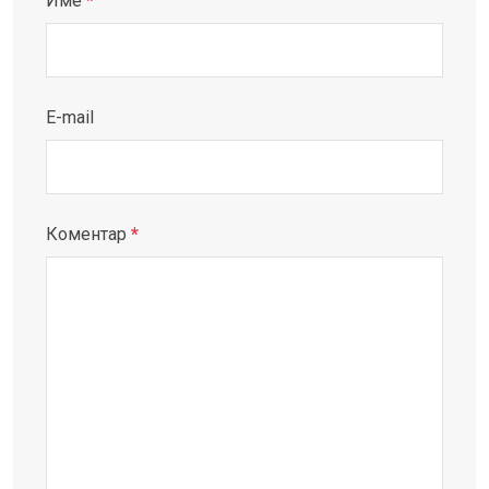
Име
*
E-mail
Коментар
*