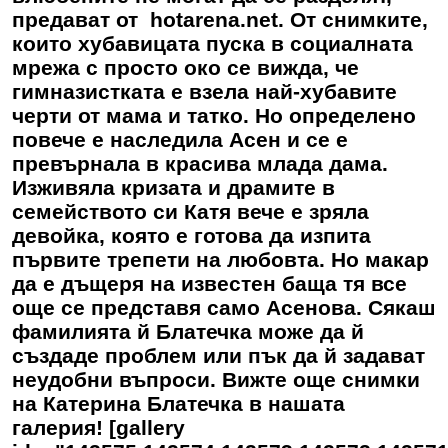
предават от hotarena.net. От снимките,
които хубавицата пуска в социалната
мрежа с просто око се вижда, че
гимназистката е взела най-хубавите
черти от мама и татко. Но определено
повече е наследила Асен и се е
превърнала в красива млада дама.
Изживяла кризата и драмите в
семейството си Катя вече е зряла
девойка, която е готова да изпита
първите трепети на любовта. Но макар
да е дъщеря на известен баща тя все
още се представя само Асенова. Сякаш
фамилията й Блатечка може да й
създаде проблем или пък да й задават
неудобни въпроси. Вижте още снимки
на Катерина Блатечка в нашата
галерия! [gallery