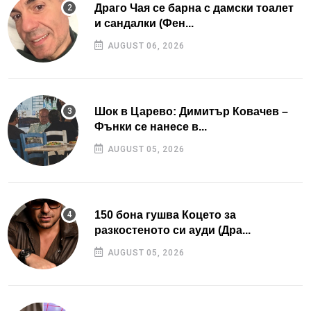
Драго Чая се барна с дамски тоалет
и сандалки (Фен...
AUGUST 06, 2026
Шок в Царево: Димитър Ковачев –
Фънки се нанесе в...
AUGUST 05, 2026
150 бона гушва Коцето за
разкостеното си ауди (Дра...
AUGUST 05, 2026