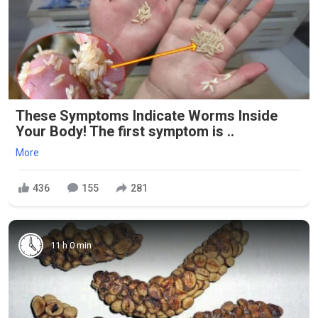
These Symptoms Indicate Worms Inside
Your Body! The first symptom is ..
More
436
155
281
11 h 0 min