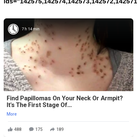
ids="142575,142574,142573,142572,142571
7 h 14 min
Find Papillomas On Your Neck Or Armpit?
It's The First Stage Of...
More
488
175
189