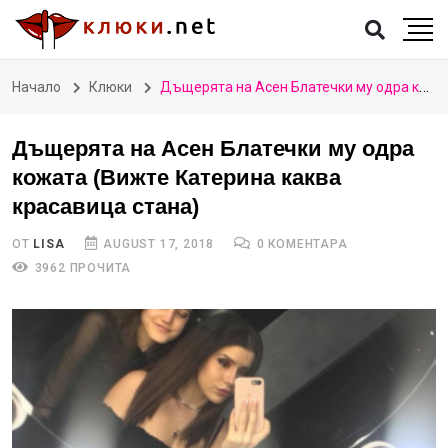
Начало
Клюки
Дъщерята на Асен Блатечки му одра кожата (Вижте Катерина каква красавица стана)
Дъщерята на Асен Блатечки му одра
кожата (Вижте Катерина каква
красавица стана)
ОТ
LISA
AUGUST 17, 2018
0 КОМЕНТАРА
3962 ПРОЧИТА