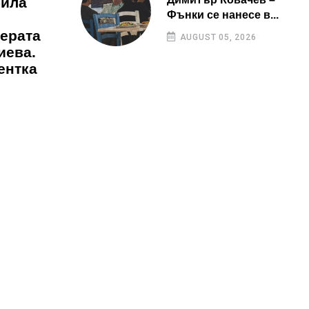
била
Фънки се нанесе в...
иерата
AUGUST 05, 2026
иева.
ентка