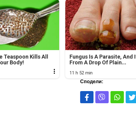
e Teaspoon Kills All
Fungus Is A Parasite, And I
our Body!
From A Drop Of Plain...
11 h 52 min
Сподели: