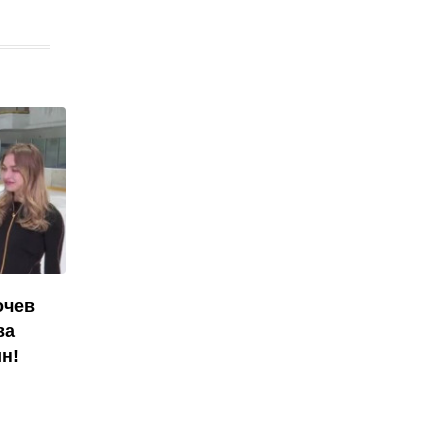
очев
ва
н!