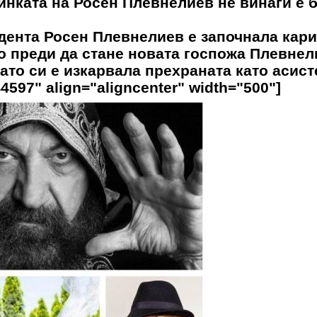
инката на Росен Плевнелиев не винаги е 
идента Росен Плевнелиев е започнала кар
го преди да стане новата госпожа Плевнел
гато си е изкарвала прехраната като асист
4597" align="aligncenter" width="500"]