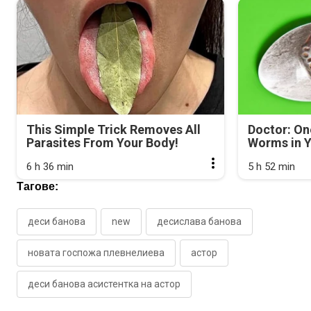
This Simple Trick Removes All
Doctor: On
Parasites From Your Body!
Worms in Y
6 h 36 min
5 h 52 min
Тагове:
деси банова
new
десислава банова
новата госпожа плевнелиева
астор
деси банова асистентка на астор