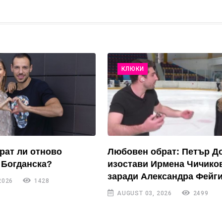
КЛЮКИ
рат ли отново
Любовен обрат: Петър Д
 Богданска?
изостави Ирмена Чичико
заради Александра Фейги
2026
1428
AUGUST 03, 2026
2499