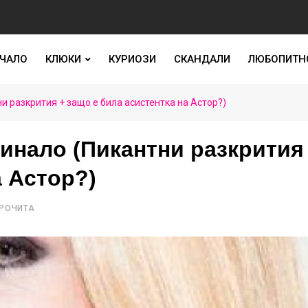
ЧАЛО
КЛЮКИ
КУРИОЗИ
СКАНДАЛИ
ЛЮБОПИТН
и разкрития + защо е била асистентка на Астор?)
инало (Пикантни разкрития
а Астор?)
ПРОЧИТА