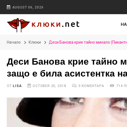
AUGUST 06, 2026
НА
Начало
Клюки
Деси Банова крие тайно минало (Пикантн
Деси Банова крие тайно м
защо е била асистентка н
ОТ
LISA
OCTOBER 20, 2018
0 КОМЕНТАРА
714 