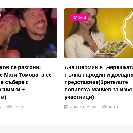
КЛЮКИ
нов се разгони:
Ана Шермин в „Черешкат
с Маги Томова, а се
пълна пародия и досадн
се събере с
представяне(Зрителите
(Снимки +
попиляха Манчев за избо
и)
участници)
6
7203
JULY 21, 2026
8043