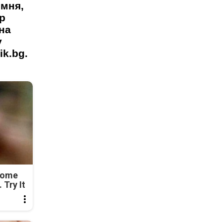
омня,
р
на
у
ik.bg.
Come
 Try It