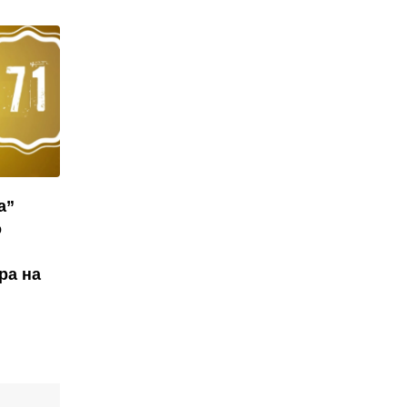
а”
о
ра на