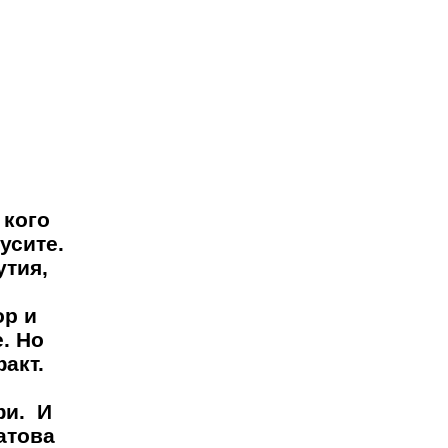
 кого
усите.
утия,
ор и
. Но
факт.
фи. И
атова