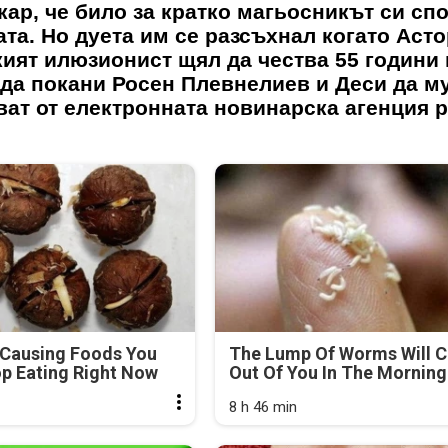
кар, че било за кратко магьосникът си сп
ата. Но дуета им се разсъхнал когато Асто
кият илюзионист щял да чества 55 години 
 да покани Росен Плевнелиев и Деси да м
ват от електронната новинарска агенция p
-Causing Foods You
The Lump Of Worms Will 
p Eating Right Now
Out Of You In The Morning.
8 h 46 min