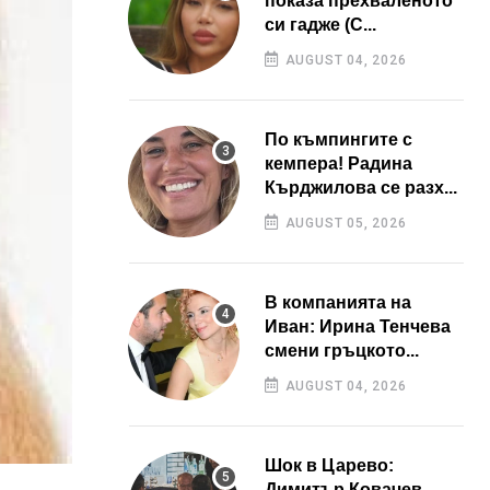
показа прехваленото
си гадже (С...
AUGUST 04, 2026
По къмпингите с
кемпера! Радина
Кърджилова се разх...
AUGUST 05, 2026
В компанията на
Иван: Ирина Тенчева
смени гръцкото...
AUGUST 04, 2026
Шок в Царево:
Димитър Ковачев –