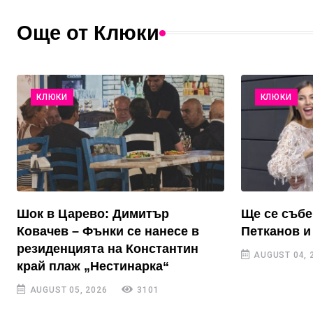
Още от Клюки
КЛЮКИ
КЛЮКИ
Шок в Царево: Димитър
Ще се събе
Ковачев – Фънки се нанесе в
Петканов и
резиденцията на Константин
AUGUST 04, 
край плаж „Нестинарка“
AUGUST 05, 2026
3101