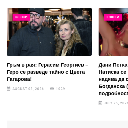
КЛЮКИ
КЛЮКИ
Гръм в рая: Герасим Георгиев –
Дани Петка
Геро се разведе тайно с Цвета
Натиска се 
Гагарова!
надява да 
Богданска 
AUGUST 03, 2026
1029
подробност
JULY 25, 202