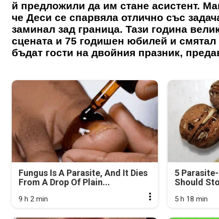
й предложили да им стане асистент. Ма
че Деси се спарвяла отлично със задач
заминал зад граница. Тази година вели
сцената и 75 годишен юбилей и смятал
бъдат гости на двойния празник, преда
Fungus Is A Parasite, And It Dies
5 Parasite
From A Drop Of Plain...
Should Sto
9 h 2 min
5 h 18 min