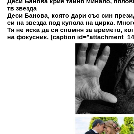
Деси Банова крие тайно минало, полов
тв звезда
Деси Банова, която дари със син през
си на звезда под купола на цирка. Мно
Тя не иска да си спомня за времето, ко
на фокусник. [caption id="attachment_14