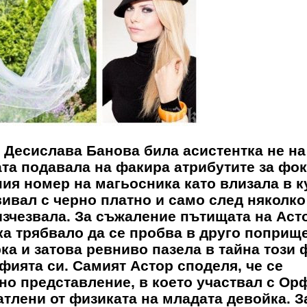
а Десислава Банова била асистентка не на
ата подавала на факира атрибутите за фок
ия номер на магьосника като влизала в к
вивал с черно платно и само след няколко
изчезвала. За съжаление пътищата на Аст
ка трябвало да се пробва в друго поприще
рка и затова ревниво пазела в тайна този 
афията си. Самият Астор споделя, че се
но представление, в което участвал с Ор
тлени от физиката на младата девойка. З