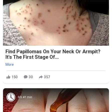
Find Papillomas On Your Neck Or Armpit?
It's The First Stage Of...
More
150
30
357
9 h 41 min