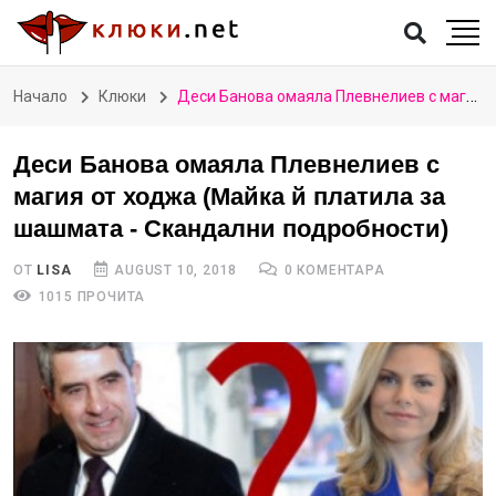
Начало
Клюки
Деси Банова омаяла Плевнелиев с магия от ходжа (Майка й платила за шашмата - Скандални подробности)
Деси Банова омаяла Плевнелиев с
магия от ходжа (Майка й платила за
шашмата - Скандални подробности)
ОТ
LISA
AUGUST 10, 2018
0 КОМЕНТАРА
1015 ПРОЧИТА