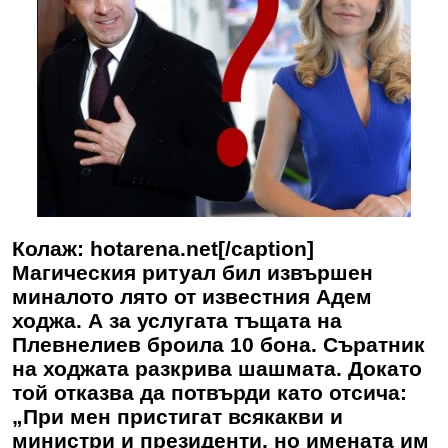
Колаж: hotarena.net[/caption]
Магическия ритуал бил извършен
миналото лято от известния Адем
ходжа. А за услугата тъщата на
Плевнелиев броила 10 бона. Съратник
на ходжата разкрива шашмата. Докато
той отказва да потвърди като отсича:
„При мен пристигат всякакви и
министри и президенти, но имената им