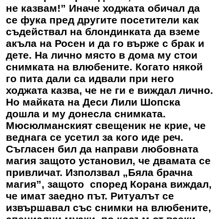
не казвам!” Иначе ходжата обичал да
се фука пред другите посетители как
съдействал на блондинката да вземе
акъла на Росен и да го върже с брак и
дете. На лично място в дома му стои
снимката на влюбените. Когато някой
го пита дали са идвали при него
ходжата казва, че не ги е виждал лично.
Но майката на Деси Лили Шопска
дошла и му донесла снимката.
Мюсюлманският свещеник не крие, че
веднага се усетил за кого иде реч.
Съгласен бил да направи любовната
магия защото установил, че двамата се
привличат. Използвал „Бяла брачна
магия”, защото според Корана виждал,
че имат заедно път. Ритуалът се
извършавал със снимки на влюбените,