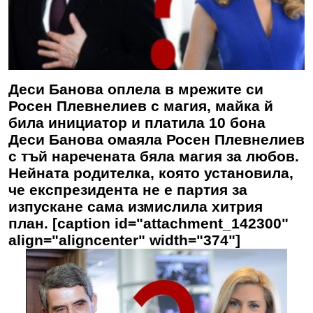
Деси Банова оплела в мрежите си
Росен Плевнелиев с магия, майка й
била инициатор и платила 10 бона
Деси Банова омаяла Росен Плевнелиев
с тъй наречената бяла магия за любов.
Нейната родителка, която установила,
че експрезидента не е партия за
изпускане сама измислила хитрия
план. [caption id="attachment_142300"
align="aligncenter" width="374"]