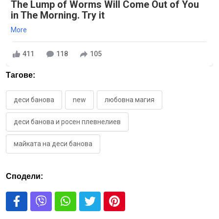
The Lump of Worms Will Come Out of You
in The Morning. Try it
More
411
118
105
Тагове:
деси банова
new
любовна магия
деси банова и росен плевнелиев
майката на деси банова
Сподели: