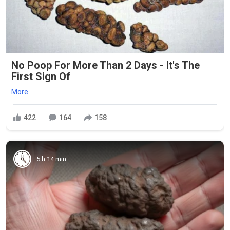
No Poop For More Than 2 Days - It's The
First Sign Of
More
422
164
158
5 h 14 min