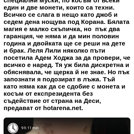
специални муски, по косъм от всеки
един и две монети, които са техни.
Всичко се слага в нещо като джоб и
седем дена нощува под Корана. Бялата
магия е малко скъпичка, но пък два
гаранция, че няма и да мин половин
година и двойката ще се реши на дете
и брак. Леля Лили няколко пъти
посетила Адем Ходжа за да провери, че
всичко е наред. Тя уж била дискретна и
обяснявала, че щерка й не знае. Но пък
запознати я подозират в лъжа. Тъй
като няма как да се сдобие с монета и
косъм от експрезидента без
съдействие от страна на Деси,
предават от hotarena.net.
9 h 11 min