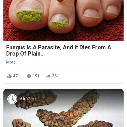
Fungus Is A Parasite, And It Dies From A
Drop Of Plain...
More
471
191
361
5 h 37 min