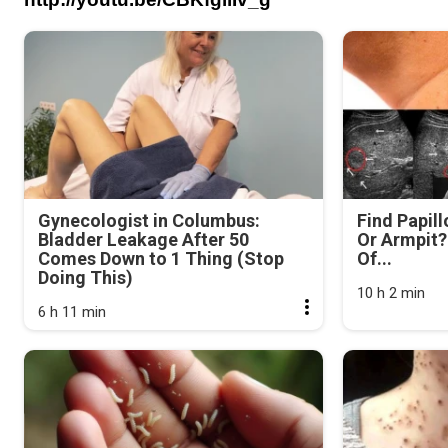
Gynecologist in Columbus:
Find Papil
Bladder Leakage After 50
Or Armpit? 
Comes Down to 1 Thing (Stop
Of...
Doing This)
10 h 2 min
6 h 11 min