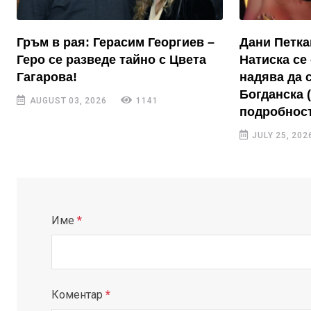
Гръм в рая: Герасим Георгиев –
Дани Петка
Геро се разведе тайно с Цвета
Натиска се 
Гагарова!
надява да 
Богданска 
AUGUST 03, 2026
1141
подробност
JULY 25, 202
Име
*
Коментар
*