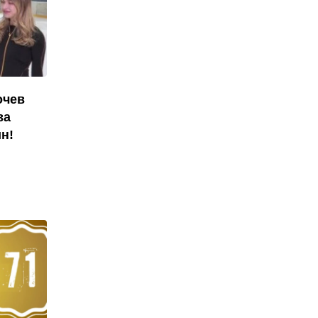
очев
ва
н!