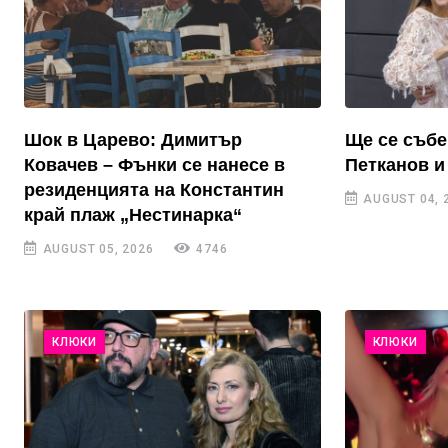
Шок в Царево: Димитър
Ще се събе
Ковачев – Фънки се нанесе в
Петканов и
резиденцията на Константин
AUGUST 04, 
край плаж „Нестинарка“
AUGUST 05, 2026
4746
КЛЮКИ
КЛЮКИ