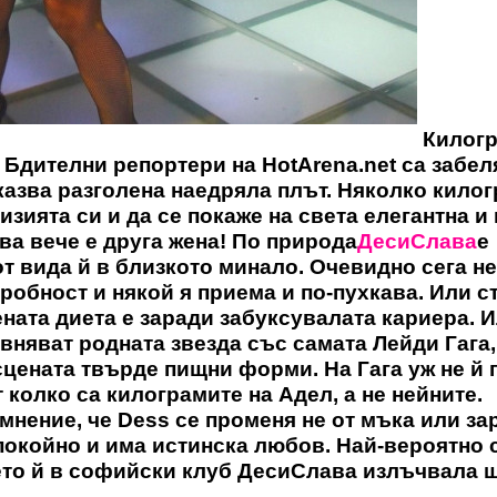
Килогр
о! Бдителни репортери на
HotArena.net
са забел
казва разголена наедряла плът. Няколко кило
зията си и да се покаже на света елегантна и
ва вече е друга жена! По природа
ДесиСлава
е
т вида й в близкото минало. Очевидно сега н
робност и някой я приема и по-пухкава. Или с
ената диета е заради забуксувалата кариера. 
няват родната звезда със самата Лейди Гага,
сцената твърде пищни форми. На Гага уж не й
т колко са килограмите на Адел, а не нейните.
мнение, че Dess се променя не от мъка или за
покойно и има истинска любов. Най-вероятно 
ето й в софийски клуб ДесиСлава излъчвала 