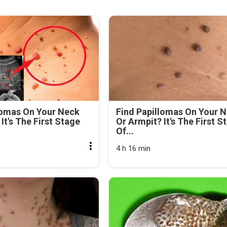
lomas On Your Neck
Find Papillomas On Your 
It's The First Stage
Or Armpit? It's The First S
Of...
4 h 16 min