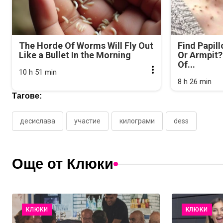
The Horde Of Worms Will Fly Out
Find Papil
Like a Bullet In the Morning
Or Armpit? 
Of...
10 h 51 min
8 h 26 min
Тагове:
десислава
участие
килограми
dess
Още от Клюки
КЛЮКИ
КЛЮКИ