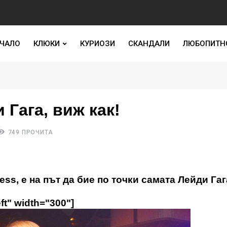
ЧАЛО
КЛЮКИ
КУРИОЗИ
СКАНДАЛИ
ЛЮБОПИТН
Гага, виж как!
749 ПРОЧИТА
s, е на път да бие по точки самата Лейди Гаг
ft" width="300"]