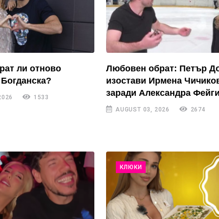
рат ли отново
Любовен обрат: Петър Д
 Богданска?
изостави Ирмена Чичико
заради Александра Фейги
2026
1533
AUGUST 03, 2026
2674
КЛЮКИ