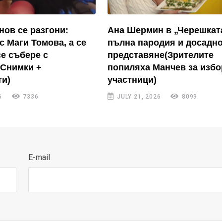
нов се разгони:
Ана Шермин в „Черешкат
с Маги Томова, а се
пълна пародия и досадн
се събере с
представяне(Зрителите
(Снимки +
попиляха Манчев за избо
и)
участници)
6
7336
JULY 21, 2026
8099
E-mail