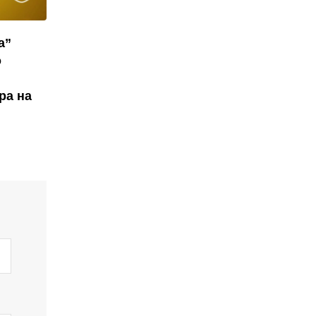
а”
о
ра на