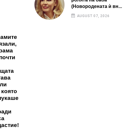
(Новородената ѝ вн...
AUGUST 07, 2026
амите
язали,
грама
 почти
ещата
тава
Или
 която
 пукаше
ради
са
щастие!