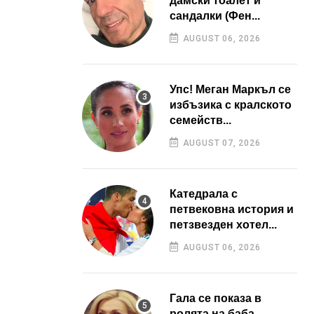
дамски тоалет и
сандалки (Фен...
AUGUST 06, 2026
Упс! Меган Маркъл се
избъзика с кралското
семейств...
AUGUST 07, 2026
Катедрала с
петвековна история и
петзвезден хотел...
AUGUST 06, 2026
Гала се показа в
ролята на баба