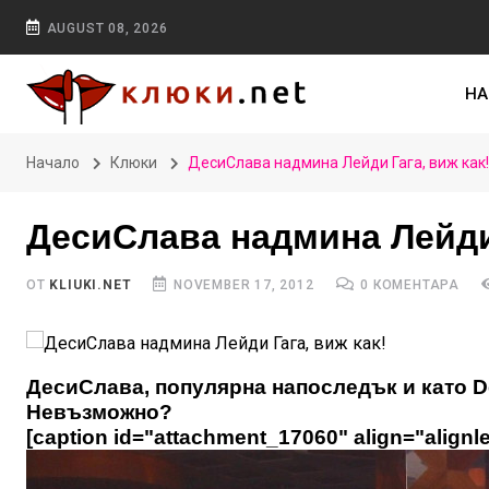
AUGUST 08, 2026
НА
Начало
Клюки
ДесиСлава надмина Лейди Гага, виж как!
ДесиСлава надмина Лейди 
ОТ
KLIUKI.NET
NOVEMBER 17, 2012
0 КОМЕНТАРА
ДесиСлава, популярна напоследък и като Des
Невъзможно?
[caption id="attachment_17060" align="alignle