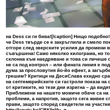
на Dess си ги бива![/caption] Нищо подобн
че Dess твърде се е закръглила и смело по
отгоре след зверските усилия да промени ви
съвършена! Само няколко килограма, но то
склонна към наедряване и това си личеше о
не са под контрол – или фината линия е под
дума за прословутия йо-йо ефект, а загърб
грешим? Критици на ДесиСлава ехидно срав
на септемврийските си гастроли показа на 
от критиките, но тези дни изригна – да видя
Приближени на нашето момиче обаче са на 
проблеми, а напротив, защото сега живее с
прави, защото според свидетели на участи
http://youtu.be/CBKfgliIv_g