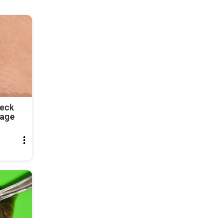
Neck
tage