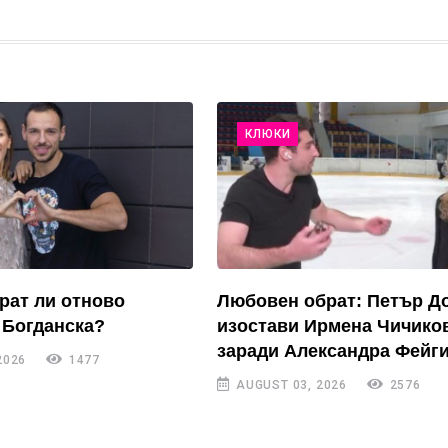
КЛЮКИ
рат ли отново
Любовен обрат: Петър Д
 Богданска?
изостави Ирмена Чичико
заради Александра Фейги
2026
1477
AUGUST 03, 2026
2576