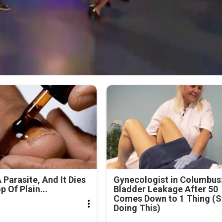
 Parasite, And It Dies
Gynecologist in Columbus
 Of Plain...
Bladder Leakage After 50
Comes Down to 1 Thing (S
Doing This)