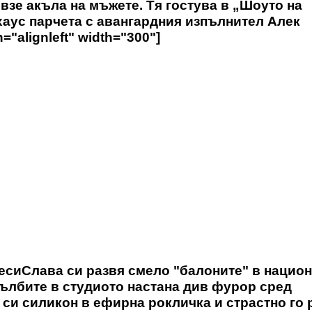
зе акъла на мъжете. Тя гостува в „Шоуто на
 хаус парчета с авангардния изпълнител Алек
="alignleft" width="300"]
сиСлава си развя смело "балоните" в нацио
тълбите в студиото настана див фурор сред
си силикон в ефирна рокличка и страстно го 