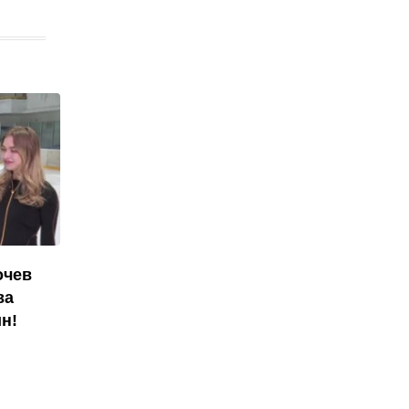
очев
ва
н!