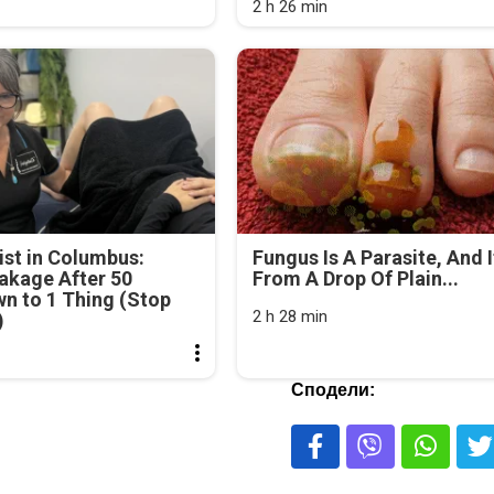
2 h 26 min
st in Columbus:
Fungus Is A Parasite, And I
akage After 50
From A Drop Of Plain...
n to 1 Thing (Stop
2 h 28 min
)
Сподели: