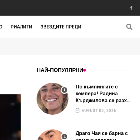
О
РИАЛИТИ
ЗВЕЗДИТЕ ПРЕДИ
НАЙ-ПОПУЛЯРНИ
По къмпингите с
кемпера! Радина
Кърджилова се разх...
AUGUST 05, 2026
Драго Чая се барна с