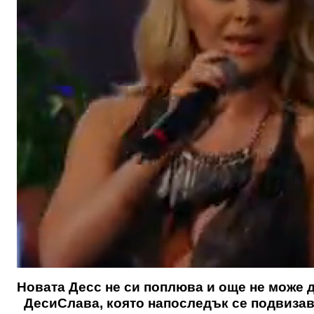
Новата Десс не си поплюва и още не може д
ДесиСлава, която напоследък се подвизава