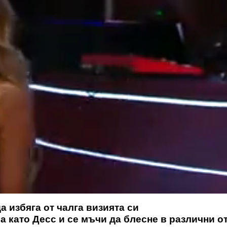
а избяга от чалга визията си
 като Десс и се мъчи да блесне в различни от