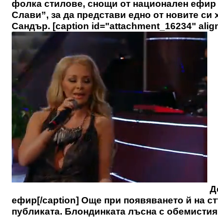
фолка стилове, снощи от национален ефир в
Слави”, за да представи едно от новите си
Сандър. [caption id="attachment_16234" align
Де
ефир[/caption] Още при появяването й на с
публиката. Блондинката лъсна с обемистия 