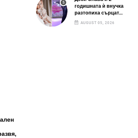
годишната ѝ внучка
разтопиха сърцат...
AUGUST 05, 2026
нален
развя,