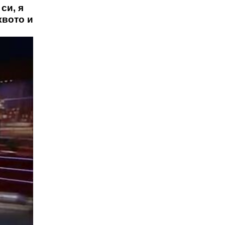
си, я
квото и