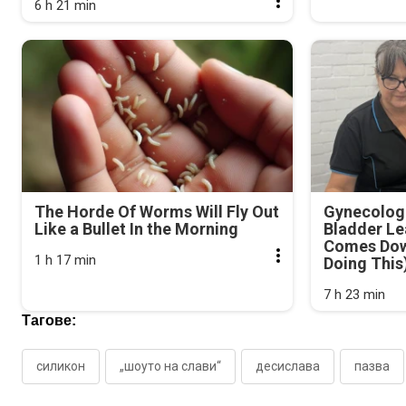
6 h 21 min
The Horde Of Worms Will Fly Out
Gynecologi
Like a Bullet In the Morning
Bladder Le
Comes Dow
1 h 17 min
Doing This
7 h 23 min
Тагове:
силикон
„шоуто на слави“
десислава
пазва