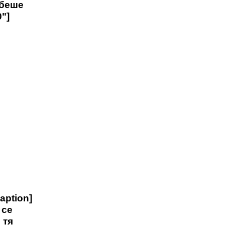
 беше
"]
aption]
 се
 тя