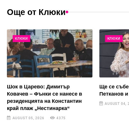
Още от Клюки
КЛЮКИ
КЛЮКИ
Шок в Царево: Димитър
Ще се събе
Ковачев – Фънки се нанесе в
Петканов и
резиденцията на Константин
AUGUST 04, 
край плаж „Нестинарка“
AUGUST 05, 2026
4375