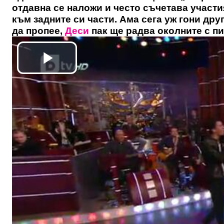
отдавна се наложи и често съчетава участия
към задните си части. Ама сега уж гони дру
да пропее,
Деси
пак ще радва околните с пи