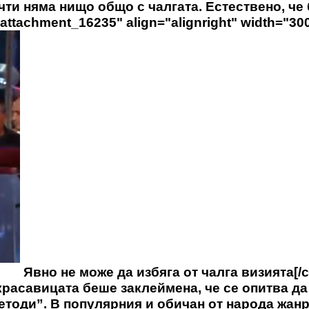
очти няма нищо общо с чалгата. Естествено, че
attachment_16235" align="alignright" width="300
Явно не може да избяга от чалга визията[/c
красавицата беше заклеймена, че се опитва да
етоди”. В популярния и обичан от народа жанр