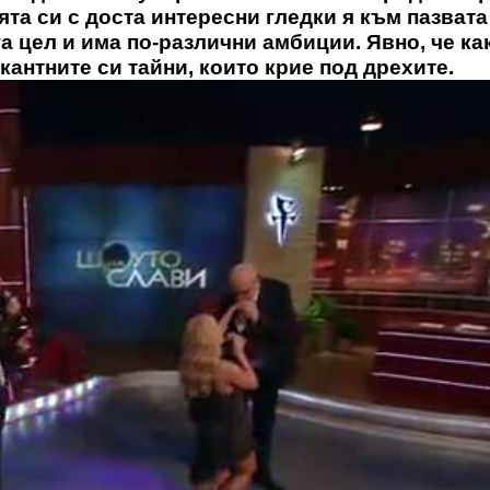
та си с доста интересни гледки я към пазвата 
га цел и има по-различни амбиции. Явно, че ка
кантните си тайни, които крие под дрехите.