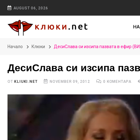
AUGUST 06, 2026
НА
Начало
Клюки
ДесиСлава си изсипа пазвата в ефир (В
ДесиСлава си изсипа паз
ОТ
KLIUKI.NET
NOVEMBER 09, 2012
0 КОМЕНТАРА