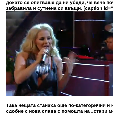
докато се опитваше да ни убеди, че вече п
забравила и сутиена си вкъщи. [caption id="
Така нещата станаха още по-категорични и 
сдобие с нова слава с помощта на „стари м