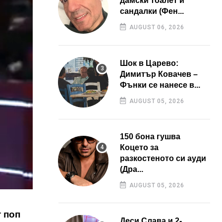
дамски тоалет и
сандалки (Фен...
AUGUST 06, 2026
Шок в Царево:
Димитър Ковачев –
Фънки се нанесе в...
AUGUST 05, 2026
150 бона гушва
Коцето за
разкостеното си ауди
(Дра...
AUGUST 05, 2026
 поп
Деси Слава и 2-