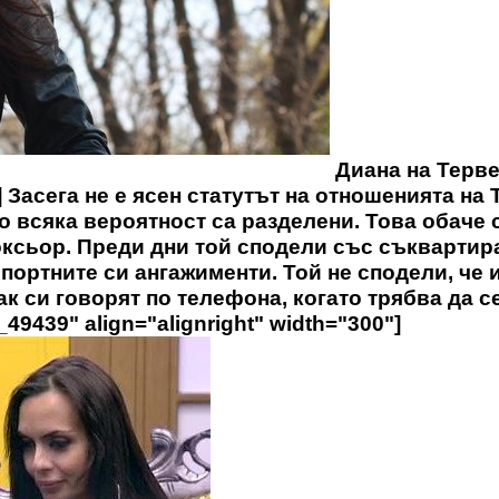
Диана на Терв
] Засега не е ясен статутът на отношенията на
 по всяка вероятност са разделени. Това обаче
боксьор. Преди дни той сподели със съквартир
спортните си ангажименти. Той не сподели, че 
ак си говорят по телефона, когато трябва да с
_49439" align="alignright" width="300"]