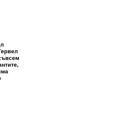
ел
 Тервел
 съвсем
антите,
има
е