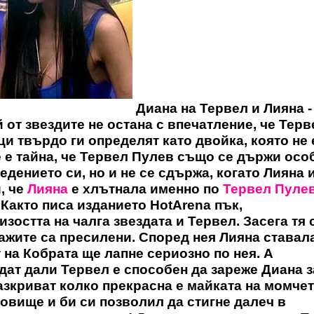
Диана на Тервел и Лияна -
 от звездите не остана с впечатление, че Терв
ци твърдо ги определят като двойка, която не 
е е тайна, че Тервел Пулев също се държи осо
дението си, но и не се сдържа, когато Лияна 
, че
Лияна
е хлътнала именно по
Тервел Пуле
 Както писа изданието
HotArena
пък,
зостта на чалга звездата и Тервел. Засега тя 
ажите са пресилени. Според нея Лияна ставал
т на Кобрата ще лапне сериозно по нея. А
дат дали Тервел е способен да зареже Диана 
зкриват колко прекрасна е майката на момчет
овище и би си позволил да стигне далеч в