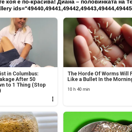
те коя е по-красива! Диана – половинката на Т
ery ids="49440,49441,49442,49443,49444,49445
st in Columbus:
The Horde Of Worms Will F
akage After 50
Like a Bullet In the Mornin
n to 1 Thing (Stop
10 h 40 min
)