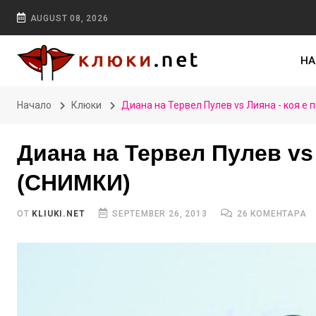
AUGUST 08, 2026
НА
Начало
Клюки
Диана на Тервел Пулев vs Лияна - коя е
Диана на Тервел Пулев vs 
(СНИМКИ)
ОТ
KLIUKI.NET
SEPTEMBER 26, 2013
26 КОМЕНТАРА