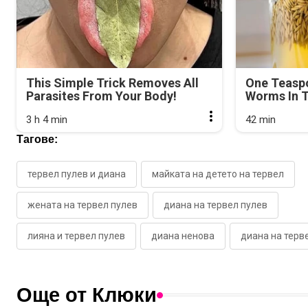
This Simple Trick Removes All
One Teasp
Parasites From Your Body!
Worms In T
3 h 4 min
42 min
Тагове:
тервел пулев и диана
майката на детето на тервел
жената на тервел пулев
диана на тервел пулев
лияна и тервел пулев
диана ненова
диана на терв
Още от Клюки