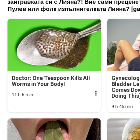
заигравката си с Лияна?! Вие сами прецене
Пулев или фолк изпълнителката Лияна? [gall
Doctor: One Teaspoon Kills All
Gynecologi
Worms in Your Body!
Bladder Le
Comes Dow
11 h 6 min
Doing This
9 h 45 min