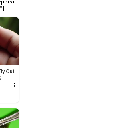
ервел
"]
ly Out
g