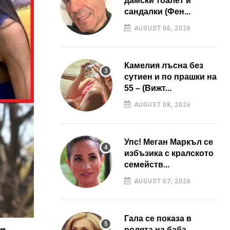
дамски тоалет и
сандалки (Фен...
AUGUST 06, 2026
Камелия лъсна без
сутиен и по прашки на
55 – (Вижт...
AUGUST 08, 2026
Упс! Меган Маркъл се
избъзика с кралското
семейств...
AUGUST 07, 2026
Гала се показа в
ролята на баба