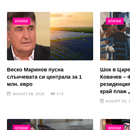
КЛЮКИ
КЛЮКИ
Веско Маринов пусна
Шок в Цар
слънчевата си централа за 1
Ковачев – 
млн. евро
резиденция
край плаж 
AUGUST 08, 2026
672
AUGUST 05, 
КЛЮКИ
КЛЮКИ