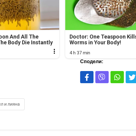
oon And All The
Doctor: One Teaspoon Kills
he Body Die Instantly
Worms in Your Body!
4 h 37 min
Сподели:
ел и лияна