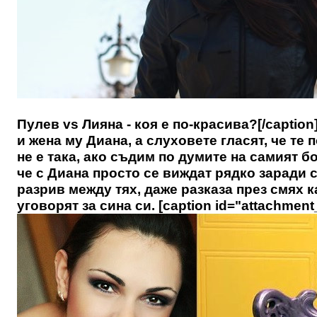
Пулев vs Лияна - коя е по-красива?[/caption
и жена му Диана, а слуховете гласят, че те
не е така, ако съдим по думите на самият 
че с Диана просто се виждат рядко заради 
разрив между тях, даже разказа през смях к
уговорят за сина си. [caption id="attachment