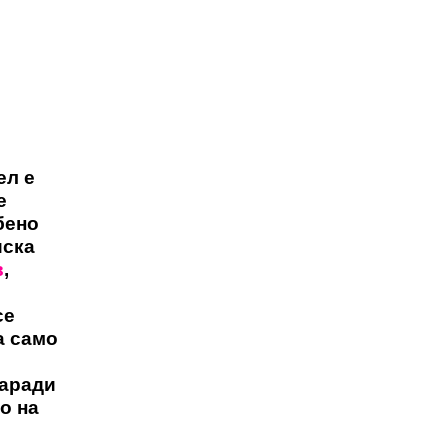
ел е
е
бено
иска
в
,
се
а само
заради
о на