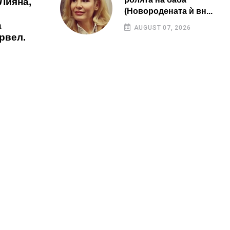
 Лияна,
(Новородената ѝ вн...
а
AUGUST 07, 2026
рвел.