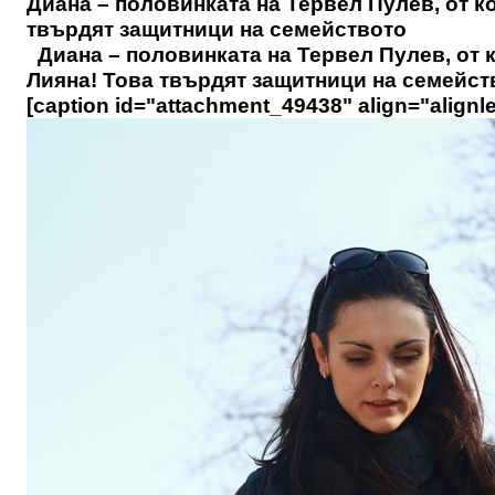
Диана – половинката на Тервел Пулев, от ко
твърдят защитници на семейството
Диана – половинката на Тервел Пулев, от к
Лияна! Това твърдят защитници на семейств
[caption id="attachment_49438" align="alignle