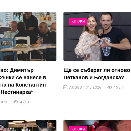
КЛЮКИ
ево: Димитър
Ще се съберат ли отново
Фънки се нанесе в
Петканов и Богданска?
та на Константин
AUGUST 04, 2026
1554
„Нестинарка“
2026
4753
КЛЮКИ