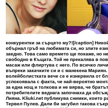
конкурентки за сърцето му?![/caption] Никой
обърнал гръб на любимата си, но злите ези
заедно. Това само времето ще покаже, но н
свободно в Къщата. Той не прекалява в пове
масаж или флиртува с него. По всичко личи
въпреки закачките си и с манекена Мариян.
волейболистката вече се е изнервила от бли
успокоявала с факта, че най-вероятно монт
за една нощ и толкова и не вярва, че братъ
потребителите веднага започнаха да обсъж
Лияна.
Kliuki.net
публикува снимки, които ра
Тервел Пулев. Дали би загубил такова съкр