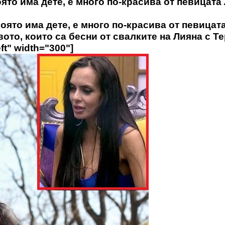
ято има дете, е много по-красива от певицата
оято има дете, е много по-красива от певицат
ото, които са бесни от свалките на Лияна с Те
ft" width="300"]