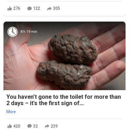
276
122
305
8 h 19 min
You haven’t gone to the toilet for more than
2 days – it's the first sign of...
More
420
32
239