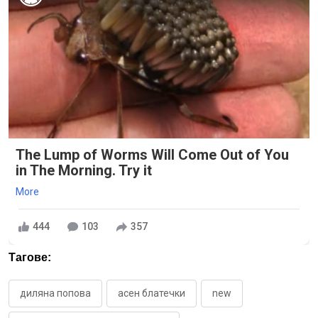
The Lump of Worms Will Come Out of You
in The Morning. Try it
More
444
103
357
Тагове:
диляна попова
асен блатечки
new