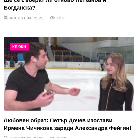
Ще се съберат ли отново Петканов и
Богданска?
AUGUST 04, 2026
1561
КЛЮКИ
Любовен обрат: Петър Дочев изостави
Ирмена Чичикова заради Александра Фейгин!