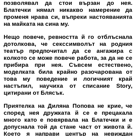
позволявал да стои вързан до нея.
Блатечки нямал никакво намерение да
променя нрава си, въпреки настояванията
на майката на сина му.
Нещо повече, ревността й го отблъснала
дотолкова, че секссимволът на родния
театър предпочитал да се ангажира с
колкото се може повече работа, за да не се
прибира при нея. Съвсем естествено,
моделката била крайно разочарована от
това му поведение и логичният край
настъпил, научиха от списание Story,
цитирани от Блясък.
Приятелка на Диляна Попова не крие, че
според нея дружката й се е прецакала
много като е повярвала на Блатечки и е
допуснала той да стане част от живота й.
Което я направи център на невиждан