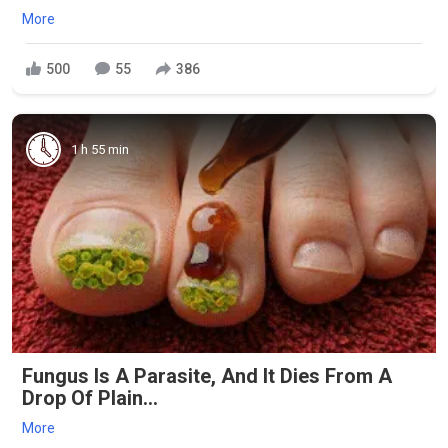
More
500
55
386
1 h 55 min
Fungus Is A Parasite, And It Dies From A
Drop Of Plain...
More