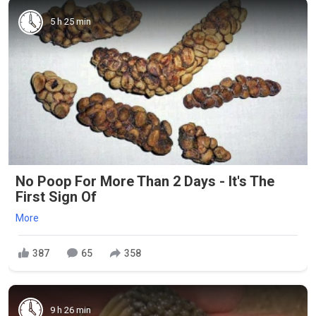
5 h 25 min
No Poop For More Than 2 Days - It's The
First Sign Of
More
387
65
358
9 h 26 min