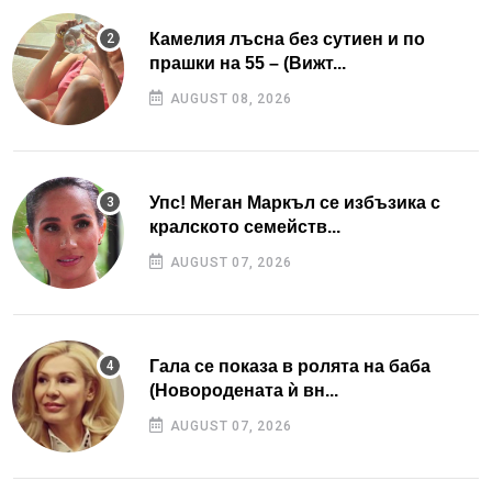
Камелия лъсна без сутиен и по
прашки на 55 – (Вижт...
AUGUST 08, 2026
Упс! Меган Маркъл се избъзика с
кралското семейств...
AUGUST 07, 2026
Гала се показа в ролята на баба
(Новородената ѝ вн...
AUGUST 07, 2026