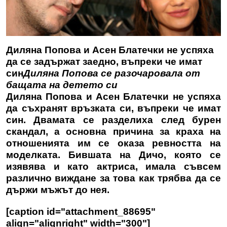
Диляна Попова и Асен Блатечки не успяха
да се задържат заедно, въпреки че имат
син
Диляна Попова се разочаровала от
бащата на детето си
Диляна Попова и Асен Блатечки не успяха
да съхранят връзката си, въпреки че имат
син. Двамата се разделиха след бурен
скандал, а основна причина за краха на
отношенията им се оказа ревността на
моделката. Бившата на Дичо, която се
изявява и като актриса, имала съвсем
различно виждане за това как трябва да се
държи мъжът до нея.
[caption id="attachment_88695"
align="alignright" width="300"]