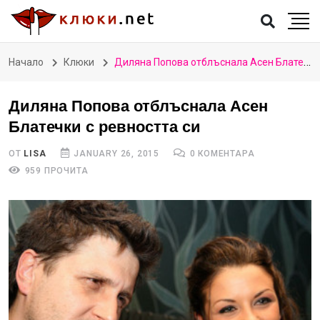
Начало
Клюки
Диляна Попова отблъснала Асен Блатечки с ревността си
Диляна Попова отблъснала Асен
Блатечки с ревността си
ОТ
LISA
JANUARY 26, 2015
0 КОМЕНТАРА
959 ПРОЧИТА