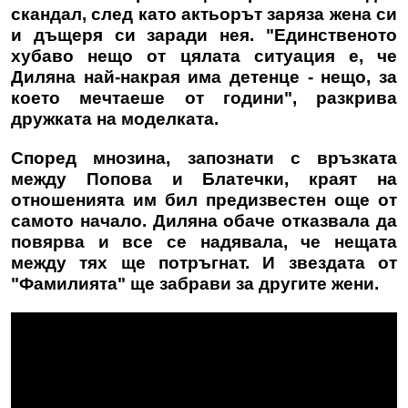
скандал, след като актьорът заряза жена си
и дъщеря си заради нея. "Единственото
хубаво нещо от цялата ситуация е, че
Диляна най-накрая има детенце - нещо, за
което мечтаеше от години", разкрива
дружката на моделката.
Според мнозина, запознати с връзката
между Попова и Блатечки, краят на
отношенията им бил предизвестен още от
самото начало. Диляна обаче отказвала да
повярва и все се надявала, че нещата
между тях ще потръгнат. И звездата от
"Фамилията" ще забрави за другите жени.