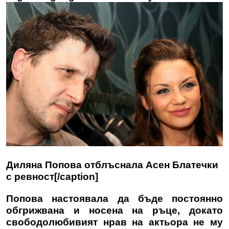
Диляна Попова отблъснала Асен Блатечки
с ревност[/caption]
Попова настоявала да бъде постоянно
обгрижвана и носена на ръце, докато
свободолюбивият нрав на актьора не му