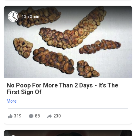
10 h 0 min
No Poop For More Than 2 Days - It's The
First Sign Of
More
319
88
230