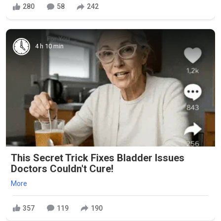
280
58
242
4 h 10 min
This Secret Trick Fixes Bladder Issues
Doctors Couldn't Cure!
More
357
119
190