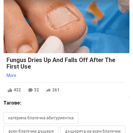
Fungus Dries Up And Falls Off After The
First Use
More
432
32
261
Тагове:
катерина блатечка абитуриентка
асен блатечки дъщеря
дъщерята на асен блатечки