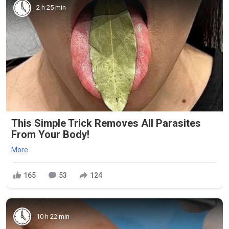
2 h 25 min
This Simple Trick Removes All Parasites
From Your Body!
More
165
53
124
10 h 22 min