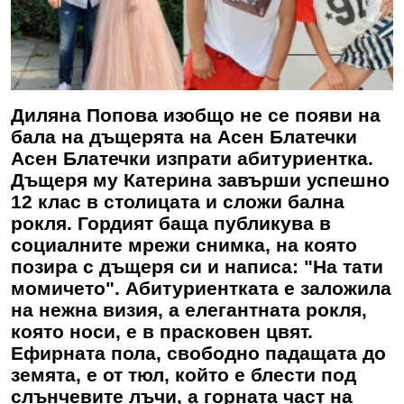
Диляна Попова изобщо не се появи на
бала на дъщерята на Асен Блатечки
Асен Блатечки изпрати абитуриентка.
Дъщеря му Катерина завърши успешно
12 клас в столицата и сложи бална
рокля. Гордият баща публикува в
социалните мрежи снимка, на която
позира с дъщеря си и написа: "На тати
момичето". Абитуриентката е заложила
на нежна визия, а елегантната рокля,
която носи, е в прасковен цвят.
Ефирната пола, свободно падащата до
земята, е от тюл, който е блести под
слънчевите лъчи, а горната част на