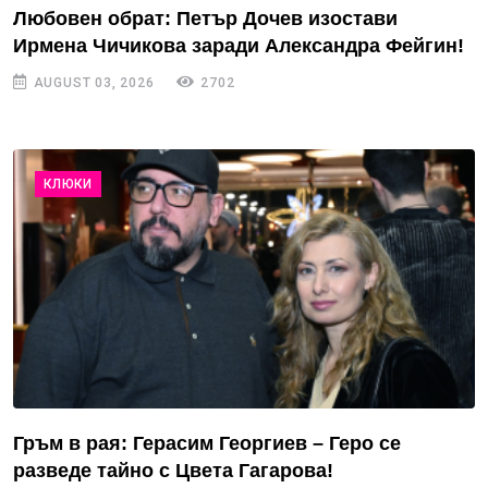
Любовен обрат: Петър Дочев изостави
Ирмена Чичикова заради Александра Фейгин!
AUGUST 03, 2026
2702
КЛЮКИ
Гръм в рая: Герасим Георгиев – Геро се
разведе тайно с Цвета Гагарова!