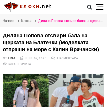
Начало
Клюки
Диляна Попова отсвири бала на щерката на Блатечки (Моделката отпраши на море с Калин Врачански)
Диляна Попова отсвири бала на
щерката на Блатечки (Моделката
отпраши на море с Калин Врачански)
ОТ
LISA
JUNE 26, 2020
1 КОМЕНТАРА
6384 ПРОЧИТА