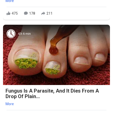
More
475
178
211
4 h 6 min
Fungus Is A Parasite, And It Dies From A
Drop Of Plain...
More