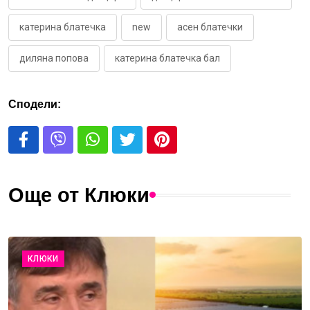
катерина блатечка
new
асен блатечки
диляна попова
катерина блатечка бал
Сподели:
Още от Клюки
КЛЮКИ