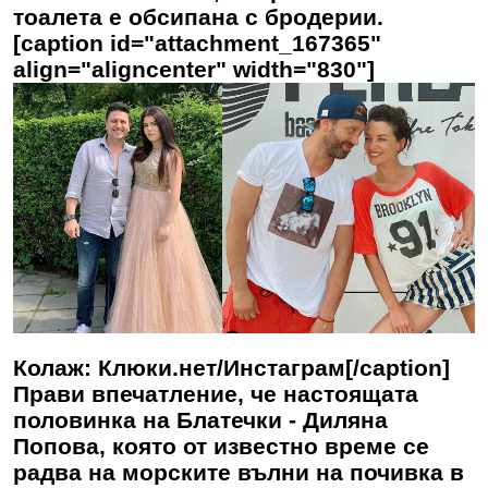
тоалета е обсипана с бродерии.
[caption id="attachment_167365"
align="aligncenter" width="830"]
Колаж: Клюки.нет/Инстаграм[/caption]
Прави впечатление, че настоящата
половинка на Блатечки - Диляна
Попова, която от известно време се
радва на морските вълни на почивка в