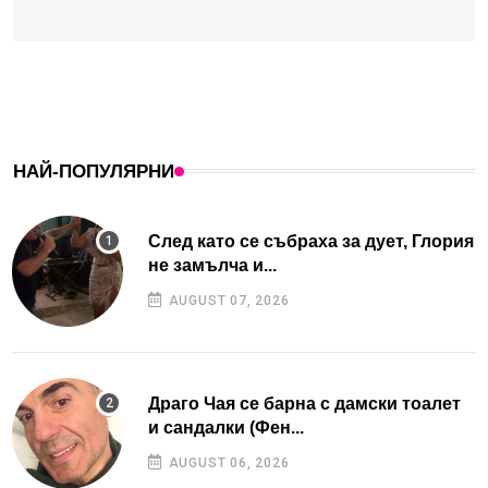
НАЙ-ПОПУЛЯРНИ
След като се събраха за дует, Глория
не замълча и...
AUGUST 07, 2026
Драго Чая се барна с дамски тоалет
и сандалки (Фен...
AUGUST 06, 2026