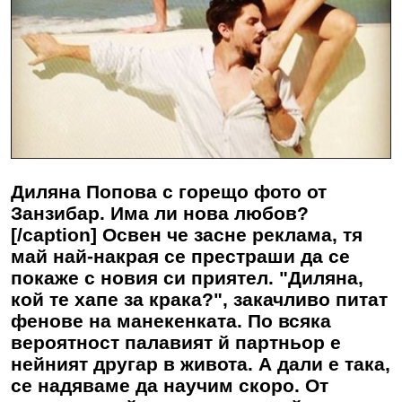
Диляна Попова с горещо фото от
Занзибар. Има ли нова любов?
[/caption] Освен че засне реклама, тя
май най-накрая се престраши да се
покаже с новия си приятел. "Диляна,
кой те хапе за крака?", закачливо питат
фенове на манекенката. По всяка
вероятност палавият й партньор е
нейният другар в живота. А дали е така,
се надяваме да научим скоро. От