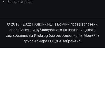
Звездите преди
© 2013 - 2022 | Клюки.NET | Всички права запазени.
зползването и публикуването на част или цялото
съдържание на Kliuki.bg без разрешение на Медийна
група Асмара ЕООД е забранено.