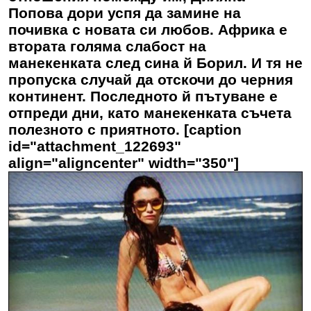
Попова дори успя да замине на
почивка с новата си любов. Африка е
втората голяма слабост на
манекенката след сина й Борил. И тя не
пропуска случай да отскочи до черния
континент. Последното й пътуване е
отпреди дни, като манекенката съчета
полезното с приятното. [caption
id="attachment_122693"
align="aligncenter" width="350"]