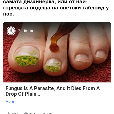
самата дизайнерка, или от най-
горещата водеща на светски таблоид у
нас.
7 h 48 min
Fungus Is A Parasite, And It Dies From A
Drop Of Plain...
More