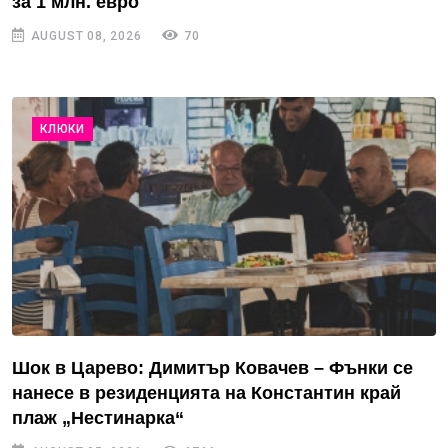
за 1 млн. евро
AUGUST 08, 2026
70
КЛЮКИ
Шок в Царево: Димитър Ковачев – Фънки се
нанесе в резиденцията на Константин край
плаж „Нестинарка“