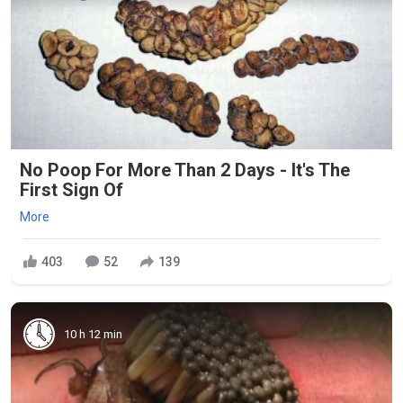
No Poop For More Than 2 Days - It's The
First Sign Of
More
403
52
139
10 h 12 min