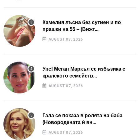
Камелия лъсна без сутиен и по
прашки на 55 – (Вижт...
AUGUST 08, 2026
Упс! Меган Маркъл се избъзика с
кралското семейств...
AUGUST 07, 2026
Гала се показа в ролята на баба
(Новородената ѝ вн...
AUGUST 07, 2026