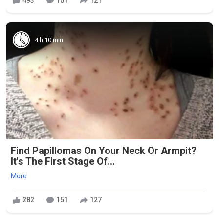
493
101
121
4 h 10 min
Find Papillomas On Your Neck Or Armpit?
It's The First Stage Of...
More
282
151
127