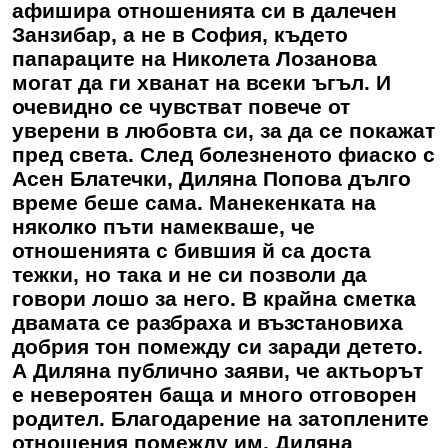
афишира отношенията си в далечен
Занзибар, а не в София, където
папараците на Николета Лозанова
могат да ги хванат на всеки ъгъл. И
очевидно се чувстват повече от
уверени в любовта си, за да се покажат
пред света. След болезненото фиаско с
Асен Блатечки, Диляна Попова дълго
време беше сама. Манекенката на
няколко пъти намекваше, че
отношенията с бившия й са доста
тежки, но така и не си позволи да
говори лошо за него. В крайна сметка
двамата се разбраха и възстановиха
добрия тон помежду си заради детето.
А Диляна публично заяви, че актьорът
е невероятен баща и много отговорен
родител. Благодарение на затоплените
отношения помежду им, Диляна