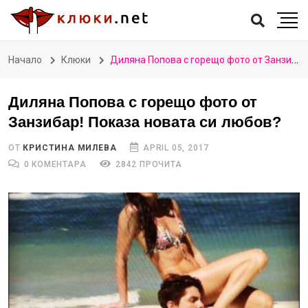
Начало
Клюки
Диляна Попова с горещо фото от Занзибар! Показа новата си любов?
Диляна Попова с горещо фото от
Занзибар! Показа новата си любов?
ОТ
КРИСТИНА МИЛЕВА
APRIL 05, 2017
0 КОМЕНТАРА
2842 ПРОЧИТА