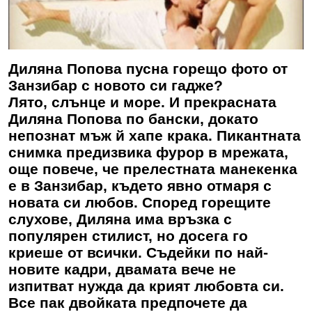
Диляна Попова пусна горещо фото от
Занзибар с новото си гадже?
Лято, слънце и море. И прекрасната
Диляна Попова по бански, докато
непознат мъж й хапе крака. Пикантната
снимка предизвика фурор в мрежата,
още повече, че прелестната манекенка
е в Занзибар, където явно отмаря с
новата си любов. Според горещите
слухове, Диляна има връзка с
популярен стилист, но досега го
криеше от всички. Съдейки по най-
новите кадри, двамата вече не
изпитват нужда да крият любовта си.
Все пак двойката предпочете да