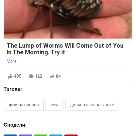
The Lump of Worms Will Come Out of You
in The Morning. Try it
More
495
122
84
Тагове:
диляна попова
new
диляна попова гадже
Сподели: