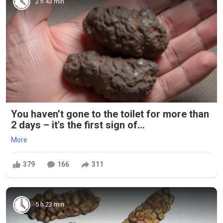
2 h 43 min
You haven’t gone to the toilet for more than
2 days – it's the first sign of...
More
379
166
311
5 h 23 min