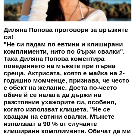
Диляна Попова проговори за връзките
си!
"Не си падам по евтини и клиширани
комплименти, нито по бързи свалки".
Така Диляна Попова коментира
поведението на мъжете при първа
среща. Актрисата, която е майка на 2-
годишно момченце, признава, че често
е обект на желание. Доста по-често
обаче й се налага да държи на
разстояние ухажорите си, особено,
когато използват клишета. "Не се
хващам на евтини свалки. Мъжете
използват в 90 % от случаите
клиширани комплименти. Обичат да ми