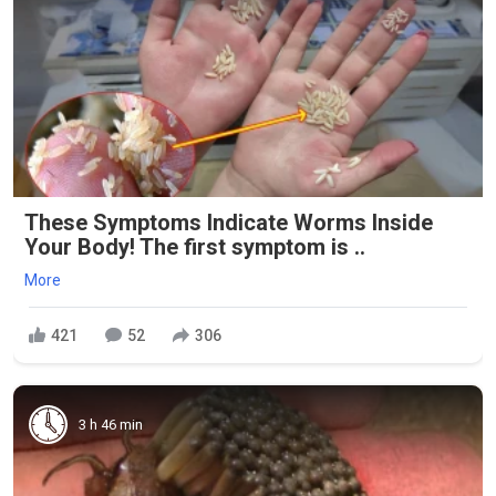
These Symptoms Indicate Worms Inside
Your Body! The first symptom is ..
More
421
52
306
3 h 46 min