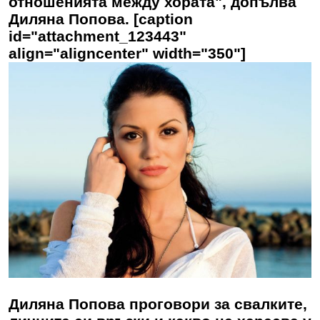
отношенията между хората", допълва
Диляна Попова. [caption
id="attachment_123443"
align="aligncenter" width="350"]
Диляна Попова проговори за свалките,