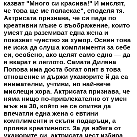
казват "Много си красива!" И мислят,
че това ще ме поласкае", споделя тя.
Актрисата признава, че си пада по
креативни мъже с въображение, които
умеят да разсмиват една жена и
показват чувство за хумор. Освен това
не иска да слуша комплименти за себе
си, особено, ако целят само едно — да
я вкарат в леглото. Самата Диляна
Попова има доста богат опит в това
отношение и държи ухажорите й да са
внимателни, учтиви, но най-вече
мислещи хора. Актрисата признава, че
няма нищо по-привлекателно от умен
мъж на 30, който не се опитва да
впечатли една жена с евтини
комплименти и скъпи подаръци, а
прояви креативност. За да избяга от
ухажорите си, актрисата чест избира