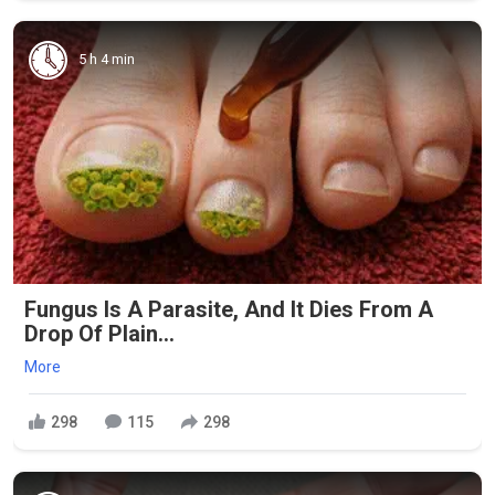
5 h 4 min
Fungus Is A Parasite, And It Dies From A
Drop Of Plain...
More
298
115
298