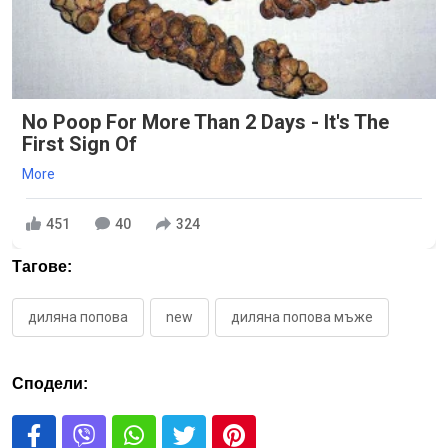
No Poop For More Than 2 Days - It's The
First Sign Of
More
451
40
324
Тагове:
диляна попова
new
диляна попова мъже
Сподели: