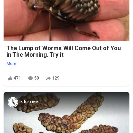
The Lump of Worms Will Come Out of You
in The Morning. Try it
More
471
59
129
9 h 51 min