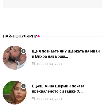
НАЙ-ПОПУЛЯРНИ
Ще я познаете ли? Щерката на Иван
и Вихра навърши...
AUGUST 04, 2026
Ец-ец! Анна Шермин показа
прехваленото си гадже (С...
AUGUST 04, 2026