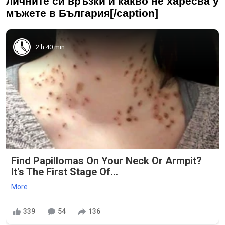
личните си връзки и какво не харесва у
мъжете в България[/caption]
2 h 40 min
Find Papillomas On Your Neck Or Armpit?
It's The First Stage Of...
More
339
54
136