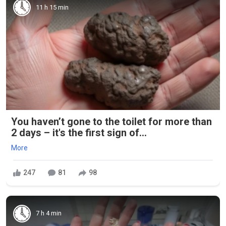
11 h 15 min
You haven’t gone to the toilet for more than
2 days – it's the first sign of...
More
247
81
98
7 h 4 min