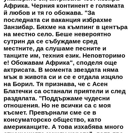
Африка. Черния континент е голямата
й любов и тя го обожава. "За
последната си ваканция избрахме
Занзибар. Бяхме на къмпинг в центъра
на местно село. Беше невероятно
сутрин да се събуждаме сред
местните, да слушаме песните и
танците им, техния език. Неповторимо
е! Обожавам Африка", споделя още
актрисата. В момента звездата няма
мъж в живота си и се е отдала изцяло
на Борил. Тя признава, че с Асен
Блатечки са останали приятели и след
раздялата. "Поддържаме чудесни
отношения. Но не всички са с моя
късмет. Превърнали сме се в
консуматорско общество, като
американците. А това изхабява много