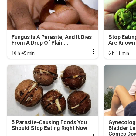
Fungus Is A Parasite, And It Dies
Stop Eatin
From A Drop Of Plain...
Are Known 
10 h 45 min
6 h 11 min
5 Parasite-Causing Foods You
Gynecologi
Should Stop Eating Right Now
Bladder Le
Comes Dow