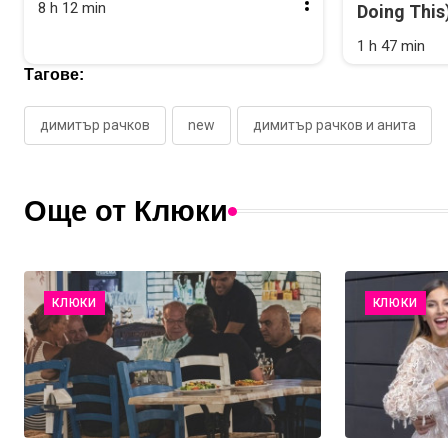
8 h 12 min
Doing This
1 h 47 min
Тагове:
димитър рачков
new
димитър рачков и анита
Още от Клюки
КЛЮКИ
КЛЮКИ