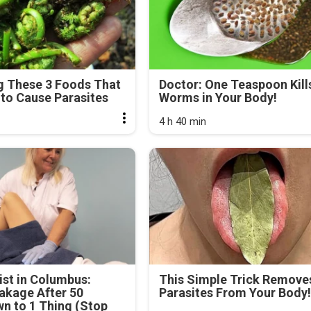
g These 3 Foods That
Doctor: One Teaspoon Kills
to Cause Parasites
Worms in Your Body!
4 h 40 min
st in Columbus:
This Simple Trick Removes
akage After 50
Parasites From Your Body!
n to 1 Thing (Stop