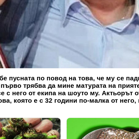
бе пусната по повод на това, че му се па
о първо трябва да мине матурата на прият
е с него от екипа на шоуто му. Актьорът о
а, която е с 32 години по-малка от него,