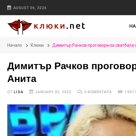
AUGUST 06, 2026
НА
Начало
Клюки
Димитър Рачков проговори за сватбата 
Димитър Рачков проговор
Анита
ОТ
LISA
JANUARY 03, 2022
0 КОМЕНТАРА
1967