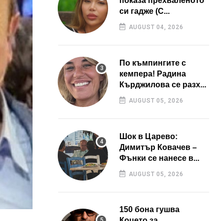
показа прехваленото
си гадже (С...
AUGUST 04, 2026
По къмпингите с
кемпера! Радина
Кърджилова се разх...
AUGUST 05, 2026
Шок в Царево:
Димитър Ковачев –
Фънки се нанесе в...
AUGUST 05, 2026
150 бона гушва
Коцето за