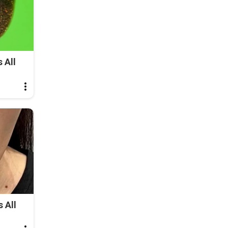
 All
 All