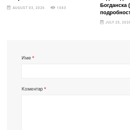
Богданска 
AUGUST 03, 2026
1043
подробност
JULY 25, 202
Име
*
Коментар
*