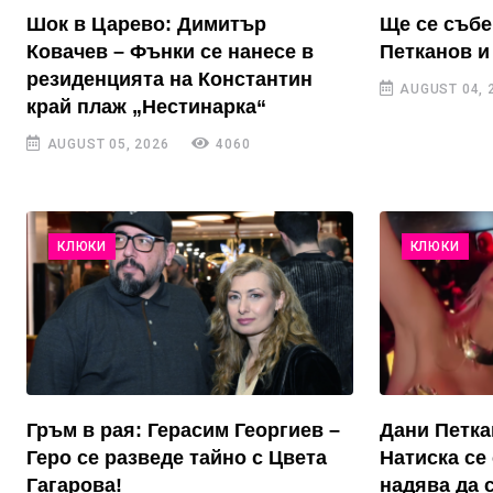
Шок в Царево: Димитър
Ще се събе
Ковачев – Фънки се нанесе в
Петканов и
резиденцията на Константин
AUGUST 04, 
край плаж „Нестинарка“
AUGUST 05, 2026
4060
КЛЮКИ
КЛЮКИ
Гръм в рая: Герасим Георгиев –
Дани Петка
Геро се разведе тайно с Цвета
Натиска се 
Гагарова!
надява да 