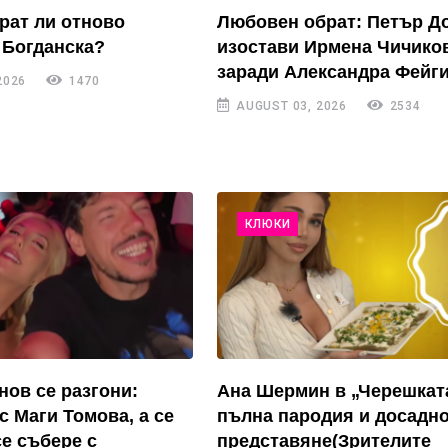
рат ли отново
Любовен обрат: Петър Д
 Богданска?
изостави Ирмена Чичико
заради Александра Фейги
2026
1470
AUGUST 03, 2026
2534
КЛЮКИ
нов се разгони:
Ана Шермин в „Черешкат
с Маги Томова, а се
пълна пародия и досадн
се събере с
представяне(Зрителите