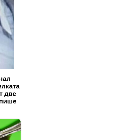
днал
елката
т две
 пише