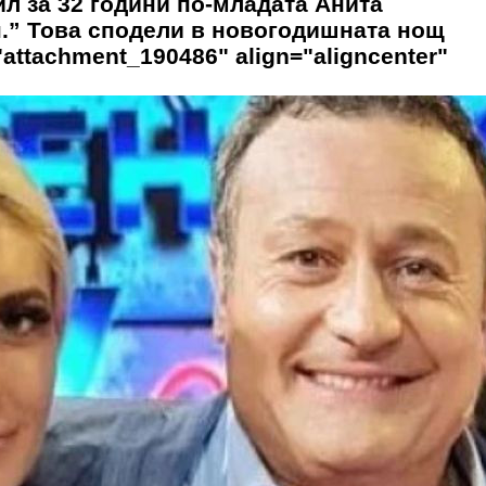
л за 32 години по-младата Анита
н.” Това сподели в новогодишната нощ
attachment_190486" align="aligncenter"