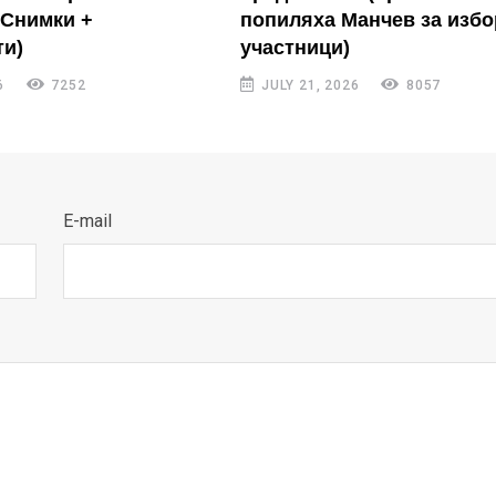
(Снимки +
попиляха Манчев за избо
и)
участници)
6
7252
JULY 21, 2026
8057
E-mail