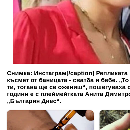
Снимка: Инстаграм[/caption] Репликата 
късмет от баницата - сватба и бебе. „Т
ти, тогава ще се ожениш“, пошегуваха с
години е с плеймейтката Анита Димитров
„България Днес“.