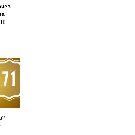
очев
ва
н!
а”
о