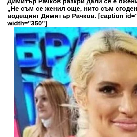
Димитър Рачков разкри дали се е ожени
„Не съм се женил още, нито съм сгоде
водещият Димитър Рачков. [caption id="
width="350"]