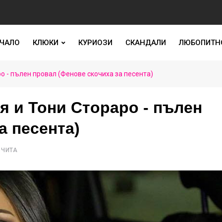
ЧАЛО
КЛЮКИ
КУРИОЗИ
СКАНДАЛИ
ЛЮБОПИТН
о - пълен провал (Фенове скочиха за песента)
я и Тони Стораро - пълен
а песента)
ОЧИТА