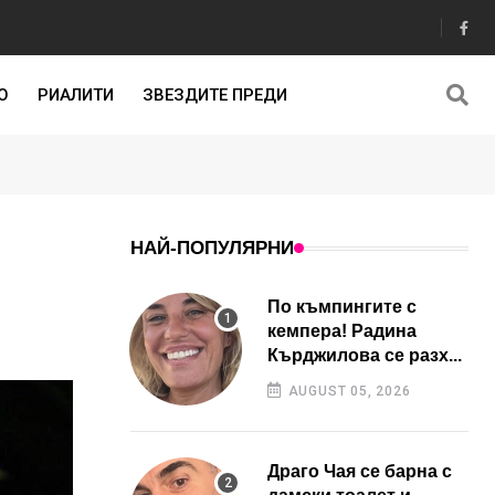
О
РИАЛИТИ
ЗВЕЗДИТЕ ПРЕДИ
НАЙ-ПОПУЛЯРНИ
По къмпингите с
кемпера! Радина
Кърджилова се разх...
AUGUST 05, 2026
Драго Чая се барна с