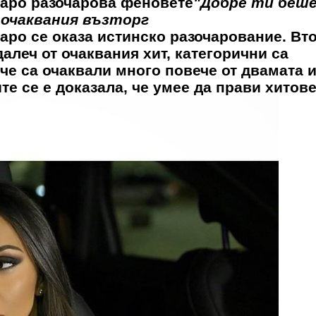
раро разочарова феновете
"Добре ти беше
 очаквания възторг
аро се оказа истинско разочарование. Вт
алеч от очаквания хит, категорични са
 че са очаквали много повече от двамата и
те се е доказала, че умее да прави хитове