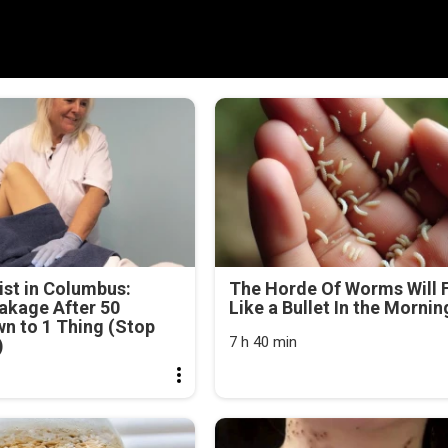
st in Columbus:
The Horde Of Worms Will F
akage After 50
Like a Bullet In the Mornin
n to 1 Thing (Stop
7 h 40 min
)