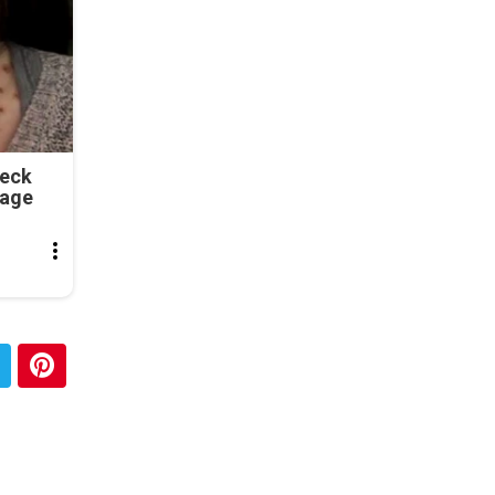
Neck
tage