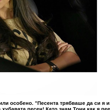
чили особено. "Песента трябваше да си я 
хубавата песен! Като знам Тони как я пее.