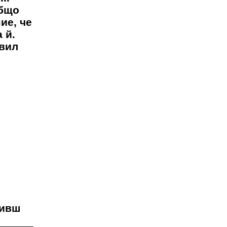
общо
ие, че
 й.
авил
ливш