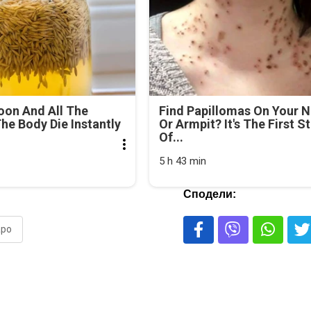
oon And All The
Find Papillomas On Your 
he Body Die Instantly
Or Armpit? It's The First S
Of...
5 h 43 min
Сподели:
аро