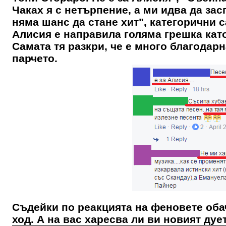
Чаках я с нетърпение, а ми идва да зас
няма шанс да стане хит", категорични с
Алисия е направила голяма грешка като 
Самата тя разкри, че е много благодар
парчето.
Съдейки по реакцията на феновете обач
ход. А на вас харесва ли ви новият ду