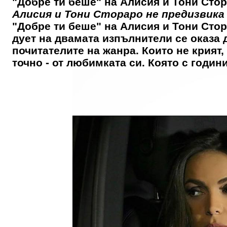
"Добре ти беше" на Алисия и Тони Сто
Алисия и Тони Стораро не предизвика
"Добре ти беше" на Алисия и Тони Стор
дует на двамата изпълнители се оказа д
почитателите на жанра. Които не крият,
точно - от любимката си. Която с години