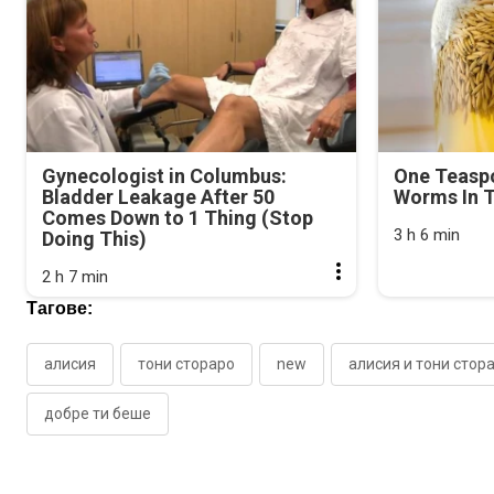
Gynecologist in Columbus:
One Teasp
Bladder Leakage After 50
Worms In T
Comes Down to 1 Thing (Stop
3 h 6 min
Doing This)
2 h 7 min
Тагове:
алисия
тони стораро
new
алисия и тони стор
добре ти беше