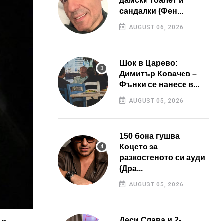
дамски тоалет и
сандалки (Фен...
AUGUST 06, 2026
Шок в Царево:
Димитър Ковачев –
Фънки се нанесе в...
AUGUST 05, 2026
150 бона гушва
Коцето за
разкостеното си ауди
(Дра...
AUGUST 05, 2026
Деси Слава и 2-