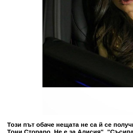
Този път обаче нещата не са й се полу
Тони Стораро. Не е за Алисия", "Съсипа 