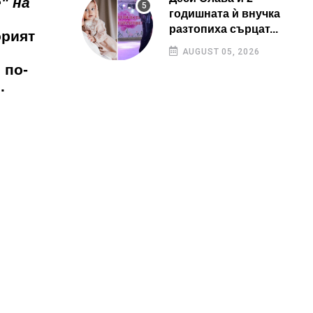
" на
годишната ѝ внучка
разтопиха сърцат...
орият
AUGUST 05, 2026
 по-
.