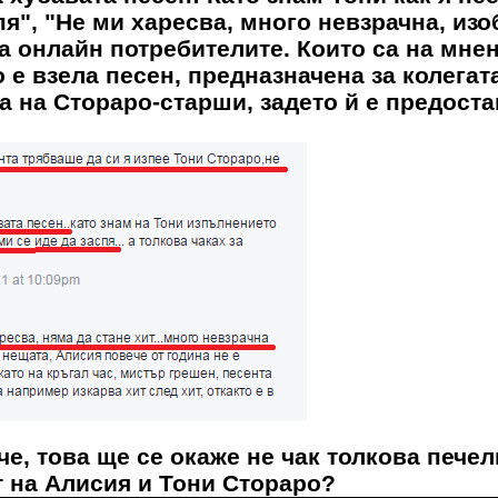
пя", "Не ми харесва, много невзрачна, из
а онлайн потребителите. Които са на мнен
е взела песен, предназначена за колегата
на на Стораро-старши, задето й е предост
е, това ще се окаже не чак толкова пече
ет на Алисия и Тони Стораро?