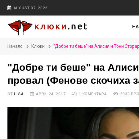
AUGUST 07, 2026
НА
Начало
Клюки
"Добре ти беше" на Алисия и Тони Сторар
"Добре ти беше" на Алиси
провал (Фенове скочиха з
ОТ
LISA
APRIL 24, 2017
1 КОМЕНТАРА
2030 ПР