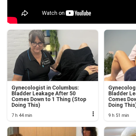
Gynecologist in Columbus:
Gynecologi
Bladder Leakage After 50
Bladder Le
Comes Down to 1 Thing (Stop
Comes Dow
Doing This)
Doing This
7 h 44 min
9 h 51 min