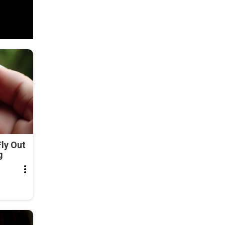
ly Out
g