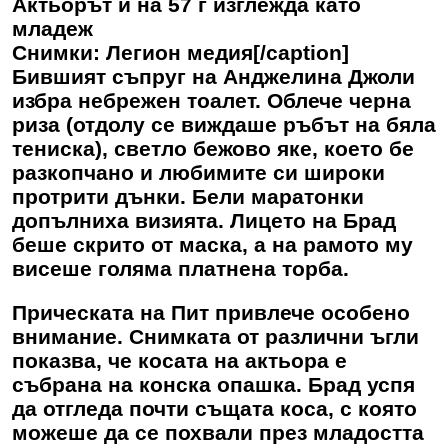
Актьорът и на 57 г изглежда като
младеж
Снимки: Легион медия[/caption]
Бившият съпруг на Анджелина Джоли
избра небрежен тоалет. Облече черна
риза (отдолу се виждаше ръбът на бяла
тениска), светло бежово яке, което бе
разкопчано и любимите си широки
протрити дънки. Бели маратонки
допълниха визията. Лицето на Брад
беше скрито от маска, а на рамото му
висеше голяма платнена торба.
Прическата на Пит привлече особено
внимание. Снимката от различни ъгли
показва, че косата на актьора е
събрана на конска опашка. Брад успя
да отгледа почти същата коса, с която
можеше да се похвали през младостта