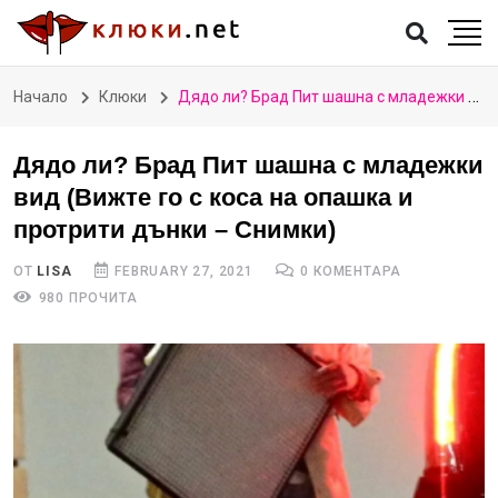
Начало
Клюки
Дядо ли? Брад Пит шашна с младежки вид (Вижте го с коса на опашка и протрити дънки – Снимки)
Дядо ли? Брад Пит шашна с младежки
вид (Вижте го с коса на опашка и
протрити дънки – Снимки)
ОТ
LISA
FEBRUARY 27, 2021
0 КОМЕНТАРА
980 ПРОЧИТА