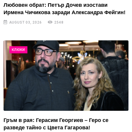
Любовен обрат: Петър Дочев изостави
Ирмена Чичикова заради Александра Фейгин!
AUGUST 03, 2026
2548
КЛЮКИ
Гръм в рая: Герасим Георгиев – Геро се
разведе тайно с Цвета Гагарова!