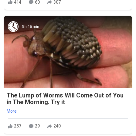
414
60
307
5 h 16 min
The Lump of Worms Will Come Out of You
in The Morning. Try it
More
257
29
240