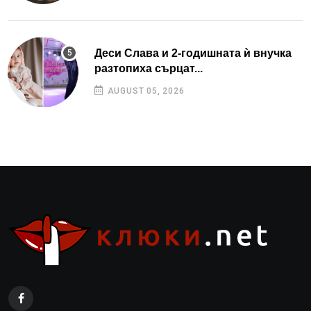
Деси Слава и 2-годишната ѝ внучка
разтопиха сърцат...
AUGUST 05, 2026