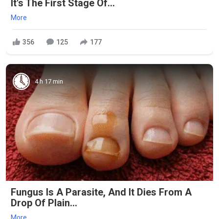
It's The First Stage Of...
More
356
125
177
4 h 17 min
Fungus Is A Parasite, And It Dies From A
Drop Of Plain...
More