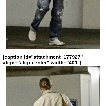
[caption id="attachment_177927"
align="aligncenter" width="400"]