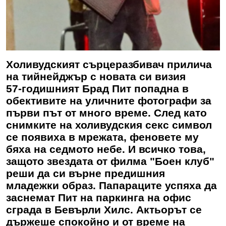
Холивудският сърцеразбивач прилича
на тийнейджър с новата си визия
57-годишният Брад Пит попадна в
обективите на уличните фотографи за
първи път от много време. След като
снимките на холивудския секс символ
се появиха в мрежата, феновете му
бяха на седмото небе. И всичко това,
защото звездата от филма "Боен клуб"
реши да си върне предишния
младежки образ. Папараците успяха да
заснемат Пит на паркинга на офис
сграда в Бевърли Хилс. Актьорът се
държеше спокойно и от време на