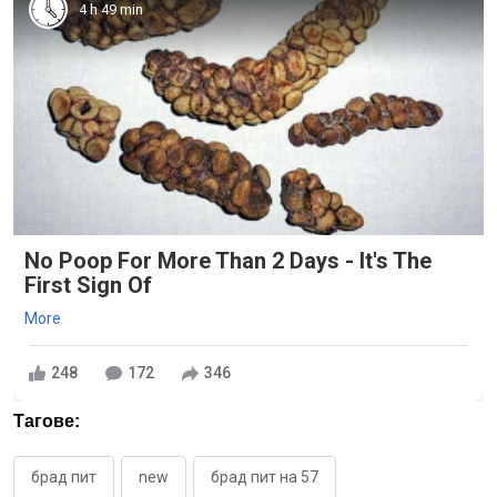
4 h 49 min
No Poop For More Than 2 Days - It's The
First Sign Of
More
248
172
346
Тагове:
брад пит
new
брад пит на 57