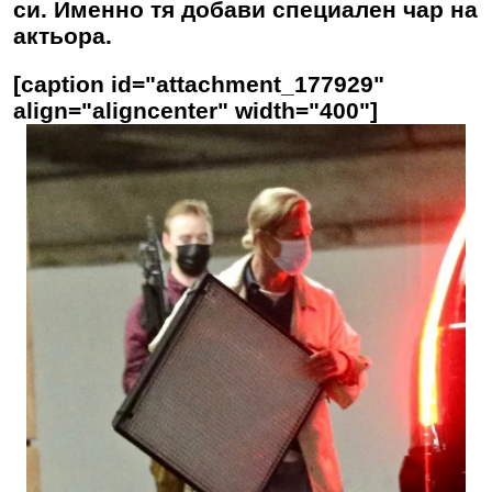
си. Именно тя добави специален чар на
актьора.
[caption id="attachment_177929"
align="aligncenter" width="400"]