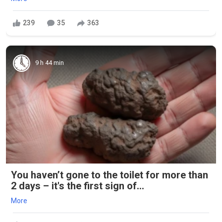
239
35
363
9 h 44 min
You haven’t gone to the toilet for more than
2 days – it's the first sign of...
More