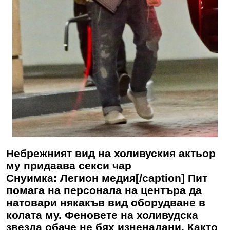
Небрежният вид на холивуския актьор
му придаава секси чар
Снуимка: Легион медия[/caption] Пит
помага на персонала на центъра да
натовари някакъв вид оборудване в
колата му. Феновете на холивудска
звезда обаче не бях изненадани. Както