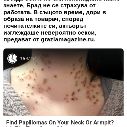
знаете, Брад не се страхува от
работата. В същото време, дори в
образа на товарач, според
почитателките си, актьорът
изглеждаше невероятно секси,
предават от graziamagazine.ru.
1 h 47 min
Find Papillomas On Your Neck Or Armpit?