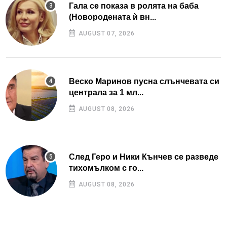
Гала се показа в ролята на баба
(Новородената ѝ вн...
AUGUST 07, 2026
Веско Маринов пусна слънчевата си
централа за 1 мл...
AUGUST 08, 2026
След Геро и Ники Кънчев се разведе
тихомълком с го...
AUGUST 08, 2026