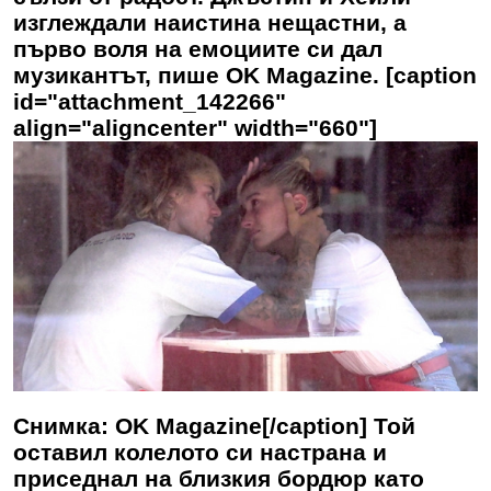
изглеждали наистина нещастни, а
първо воля на емоциите си дал
музикантът, пише OK Magazine. [caption
id="attachment_142266"
align="aligncenter" width="660"]
Снимка: OK Magazine[/caption] Той
оставил колелото си настрана и
приседнал на близкия бордюр като