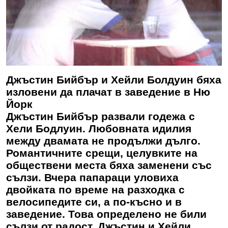
Джъстин Бийбър и Хейли Болдуин бяха
изловени да плачат в заведение в Ню
Йорк
Джъстин Бийбър развали годежа с
Хели Бодлуин. Любовната идилия
между двамата не продължи дълго.
Романтичните срещи, целувките на
обществени места бяха заменени със
сълзи. Вчера папараци уловиха
двойката по време на разходка с
велосипедите си, а по-късно и в
заведение. Това определено не били
сълзи от радост. Джъстин и Хейли