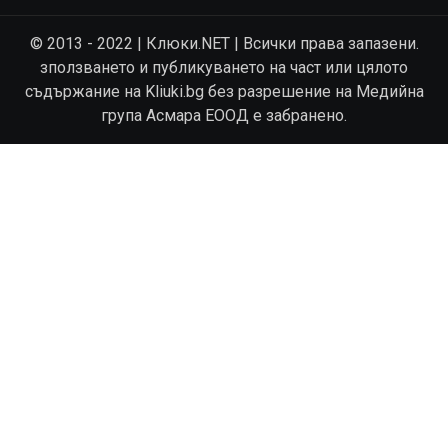
© 2013 - 2022 | Клюки.NET | Всички права запазени.
зползването и публикуването на част или цялото
съдържание на Kliuki.bg без разрешение на Медийна
група Асмара ЕООД е забранено.