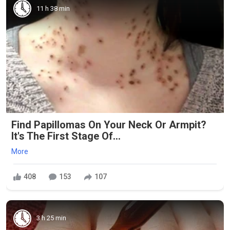
11 h 38 min
Find Papillomas On Your Neck Or Armpit?
It's The First Stage Of...
More
408
153
107
3 h 25 min