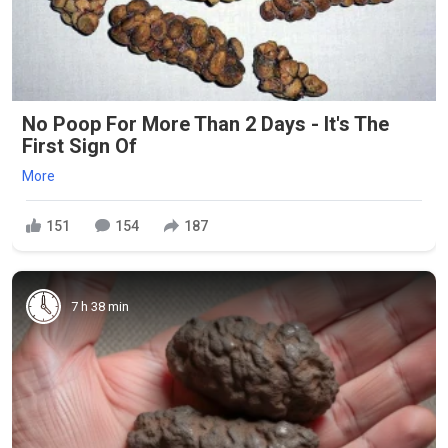
No Poop For More Than 2 Days - It's The
First Sign Of
More
151
154
187
7 h 38 min