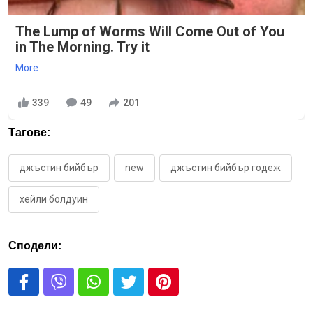
The Lump of Worms Will Come Out of You
in The Morning. Try it
More
339
49
201
Тагове:
джъстин бийбър
new
джъстин бийбър годеж
хейли болдуин
Сподели: