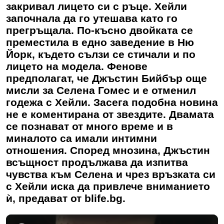
закривал лицето си с ръце. Хейли
започнала да го утешава като го
прегръщала. По-късно двойката се
преместила в едно заведение в Ню
Йорк, където сълзи се стичали и по
лицето на модела. Фенове
предполагат, че Джъстин Бийбър още
мисли за Селена Гомес и е отменил
годежа с Хейли. Засега подобна новина
не е коментирана от звездите. Двамата
се познават от много време и в
миналото са имали интимни
отношения. Според мнозина, Джъстин
всъщност продължава да изпитва
чувства към Селена и чрез връзката си
с Хейли иска да привлече вниманието
ѝ, предават от blife.bg.