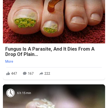
Fungus Is A Parasite, And It Dies From A
Drop Of Plain...
More
447
167
222
6 h 15 min