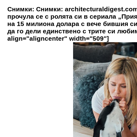
Снимки: Снимки: architecturaldigest.co
прочула се с ролята си в сериала „При
на 15 милиона долара с вече бившия си
да го дели единствено с трите си любим
align="aligncenter" width="509"]