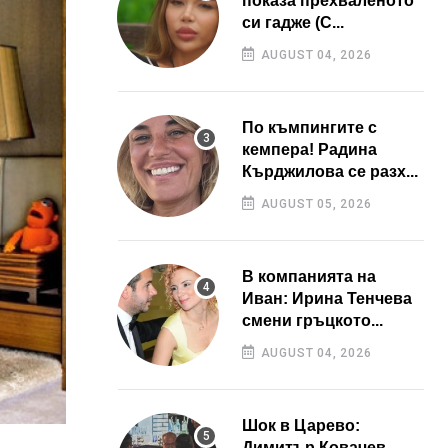
показа прехваленото
си гадже (С...
AUGUST 04, 2026
По къмпингите с
кемпера! Радина
Кърджилова се разх...
AUGUST 05, 2026
В компанията на
Иван: Ирина Тенчева
смени гръцкото...
AUGUST 04, 2026
Шок в Царево:
Димитър Ковачев –