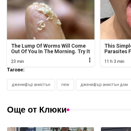
The Lump Of Worms Will Come
This Simpl
Out Of You In The Morning. Try It
Parasites 
23 min
11 h 3 min
Тагове:
дженифър анистън
new
дженифър анистън дом
Още от Клюки