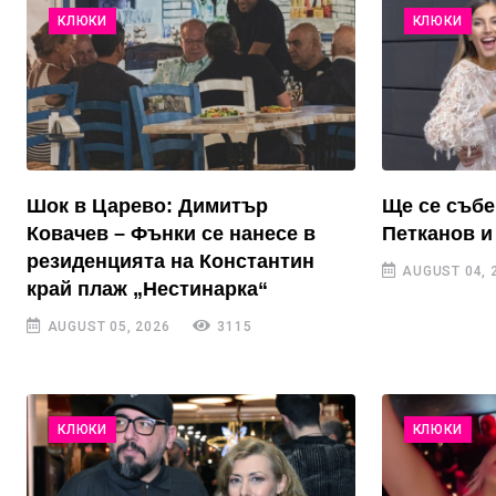
КЛЮКИ
КЛЮКИ
Шок в Царево: Димитър
Ще се събе
Ковачев – Фънки се нанесе в
Петканов и
резиденцията на Константин
AUGUST 04, 
край плаж „Нестинарка“
AUGUST 05, 2026
3115
КЛЮКИ
КЛЮКИ