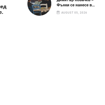
Фънки се нанесе в...
лед
е.
AUGUST 05, 2026