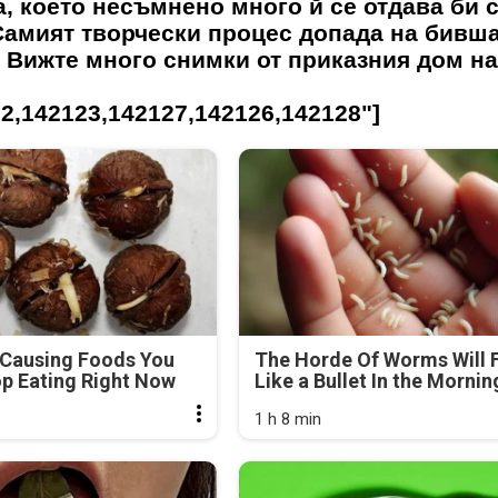
а, което несъмнено много й се отдава би 
Самият творчески процес допада на бивш
. Вижте много снимки от приказния дом н
2,142123,142127,142126,142128"]
-Causing Foods You
The Horde Of Worms Will F
p Eating Right Now
Like a Bullet In the Mornin
1 h 8 min