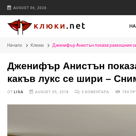
AUGUST 06, 2026
НА
Начало
Клюки
Дженифър Анистън показа разкошния си 
Дженифър Анистън показа
какъв лукс се шири – Сни
ОТ
LISA
AUGUST 05, 2018
0 КОМЕНТАРА
749 П