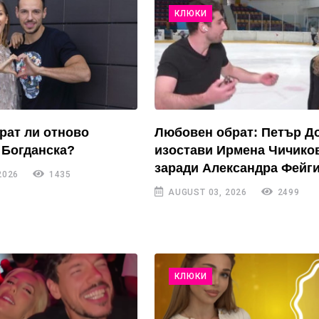
КЛЮКИ
рат ли отново
Любовен обрат: Петър Д
 Богданска?
изостави Ирмена Чичико
заради Александра Фейги
2026
1435
AUGUST 03, 2026
2499
КЛЮКИ