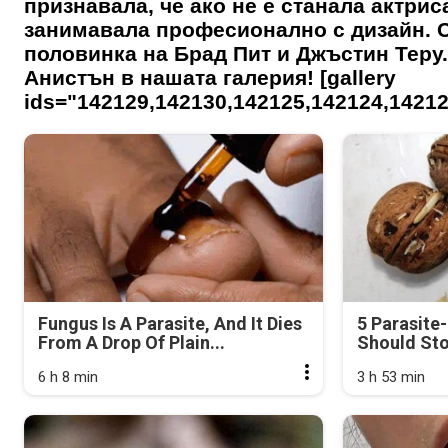
признавала, че ако не е станала актрис
занимавала професионално с дизайн. 
половинка на Брад Пит и Джъстин Теру
Анистън в нашата галерия! [gallery
ids="142129,142130,142125,142124,14212
Fungus Is A Parasite, And It Dies
5 Parasite
From A Drop Of Plain...
Should Sto
6 h 8 min
3 h 53 min