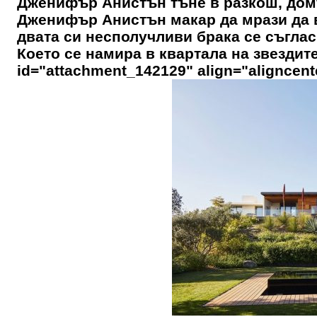
Дженифър Анистън тъне в разкош, домъ
Дженифър Анистън макар да мрази да в
двата си несполучливи брака се съгла
Което се намира в квартала на звездит
id="attachment_142129" align="aligncent