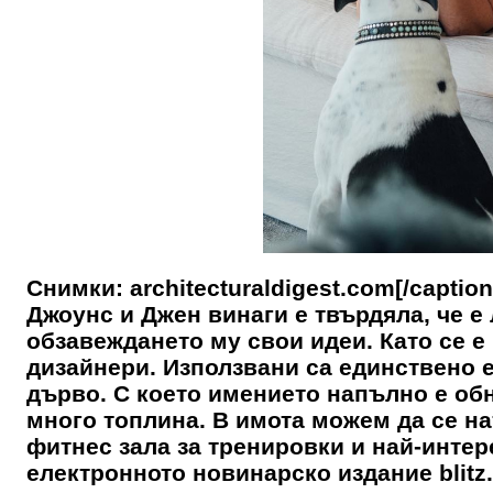
Снимки: architecturaldigest.com[/capti
Джоунс и Джен винаги е твърдяла, че е
обзавеждането му свои идеи. Като се 
дизайнери. Използвани са единствено е
дърво. С което имението напълно е обн
много топлина. В имота можем да се на
фитнес зала за тренировки и най-интер
електронното новинарско издание blit