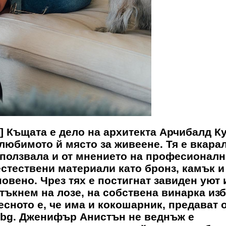
on] Къщата е дело на архитекта Арчибалд К
 любимото й място за живеене. Тя е вкара
е ползвала и от мнението на професионал
стествени материали като бронз, камък и
овено. Чрез тях е постигнат завиден уют 
тъкнем на лозе, на собствена винарка изб
есното е, че има и кокошарник, предават 
z.bg. Дженифър Анистън не веднъж е