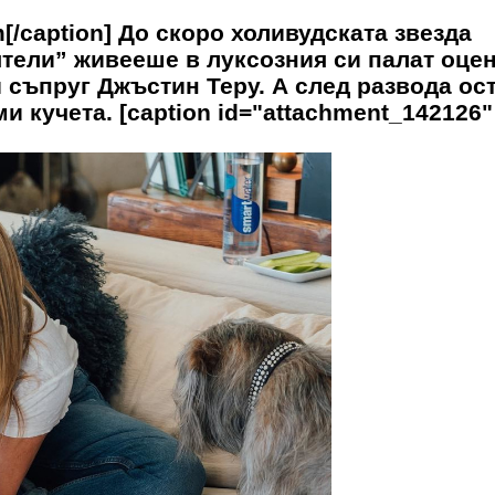
m[/caption] До скоро холивудската звезда
ятели” живееше в луксозния си палат оце
 съпруг Джъстин Теру. А след развода ос
и кучета. [caption id="attachment_142126"