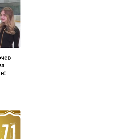
очев
ва
н!