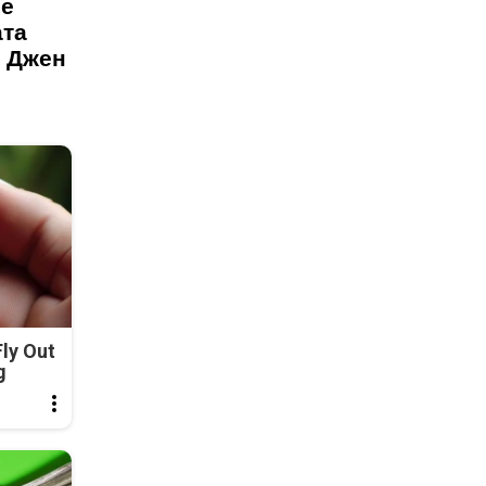
се
ата
а Джен
ly Out
g