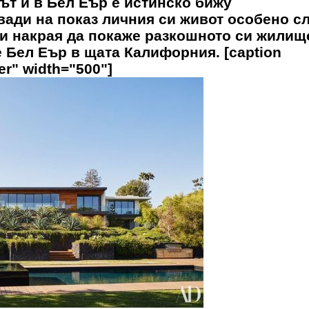
т й в Бел Еър е истинско бижу
ади на показ личния си живот особено с
си накрая да покаже разкошното си жилищ
е Бел Еър в щата Калифорния. [caption
er" width="500"]