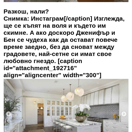
Разкош, нали?
Снимка: Инстаграм[/caption] Изглежда,
ще се къпят на воля и където им
скимне. А ако доскоро Дженифър и
Бен се чудеха как да остават повече
време заедно, без да сноват между
градовете, най-сетне си имат свое
любовно гнездо. [caption
id="attachment_192716"
align="aligncenter" width="300"]