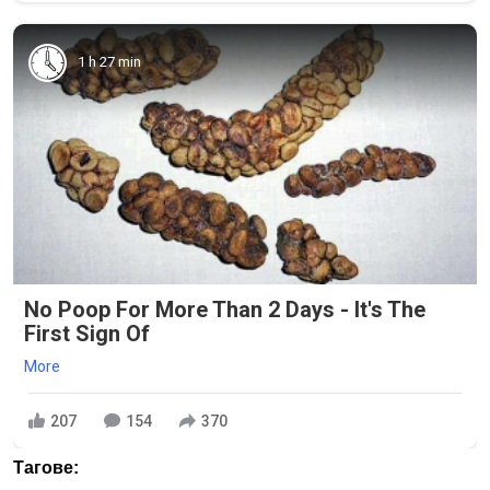
1 h 27 min
No Poop For More Than 2 Days - It's The
First Sign Of
More
207
154
370
Тагове: