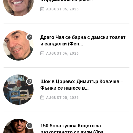
AUGUST 05, 2026
Драго Чая се барна с дамски тоалет
и сандалки (Фен...
AUGUST 06, 2026
Шок в Царево: Димитър Ковачев –
Фънки се нанесе в...
AUGUST 05, 2026
150 бона гушва Коцето за
разкостеното си ауди (Дра...