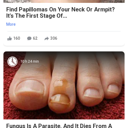
Find Papillomas On Your Neck Or Armpit?
It's The First Stage Of...
More
160
62
306
10 h 24 min
Fungus Is A Parasite, And It Dies From A