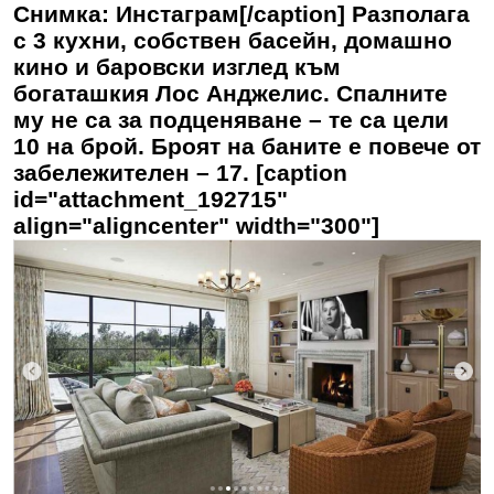
Снимка: Инстаграм[/caption] Разполага
с 3 кухни, собствен басейн, домашно
кино и баровски изглед към
богаташкия Лос Анджелис. Спалните
му не са за подценяване – те са цели
10 на брой. Броят на баните е повече от
забележителен – 17. [caption
id="attachment_192715"
align="aligncenter" width="300"]