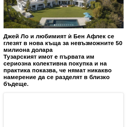
Джей Ло и любимият ѝ Бен Афлек се
глезят в нова къща за невъзможните 50
милиона долара
Тузарският имот е първата им
сериозна колективна покупка и на
практика показва, че нямат никакво
намерение да се разделят в близко
бъдеще.