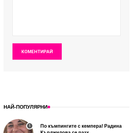
КОМЕНТИРАЙ
НАЙ-ПОПУЛЯРНИ
По къмпингите с кемпера! Радина
Кърджилова се разх...