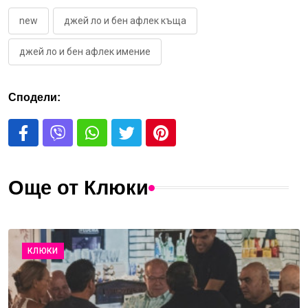
new
джей ло и бен афлек къща
джей ло и бен афлек имение
Сподели:
Още от Клюки
КЛЮКИ