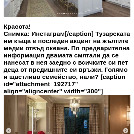
Красота!
Снимка: Инстаграм[/caption] Тузарската
им къща е последен акцент на жълтите
медии отвъд океана. По предварителна
информация двамата смятали да се
нанесат в нея заедно с всичките си пет
деца от предишните си връзки. Голямо
и щастливо семейство, нали? [caption
id="attachment_192717"
align="aligncenter" width="300"]