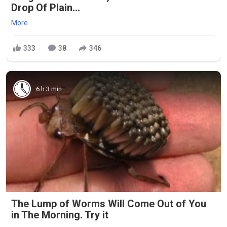
Drop Of Plain...
More
333
38
346
6 h 3 min
The Lump of Worms Will Come Out of You
in The Morning. Try it