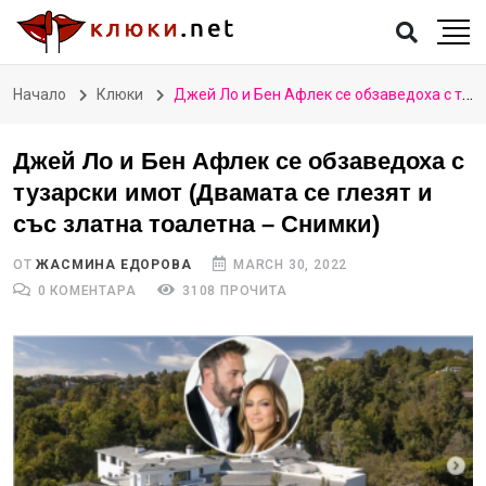
Начало
Клюки
Джей Ло и Бен Афлек се обзаведоха с тузарски имот (Двамата се глезят и със златна тоалетна – Снимки)
Джей Ло и Бен Афлек се обзаведоха с
тузарски имот (Двамата се глезят и
със златна тоалетна – Снимки)
ОТ
ЖАСМИНА ЕДОРОВА
MARCH 30, 2022
0 КОМЕНТАРА
3108 ПРОЧИТА