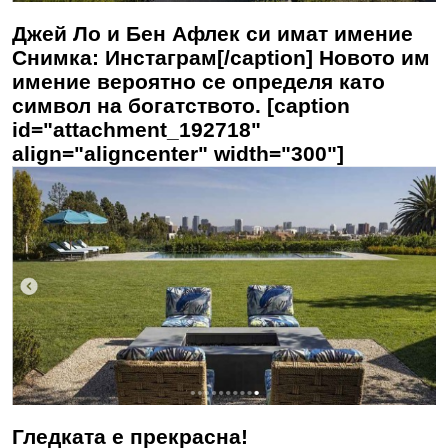
Джей Ло и Бен Афлек си имат имение
Снимка: Инстаграм[/caption] Новото им
имение вероятно се определя като
символ на богатството. [caption
id="attachment_192718"
align="aligncenter" width="300"]
Гледката е прекрасна!