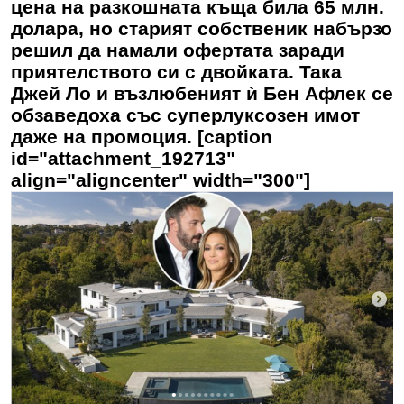
цена на разкошната къща била 65 млн.
долара, но старият собственик набързо
решил да намали офертата заради
приятелството си с двойката. Така
Джей Ло и възлюбеният ѝ Бен Афлек се
обзаведоха със суперлуксозен имот
даже на промоция. [caption
id="attachment_192713"
align="aligncenter" width="300"]