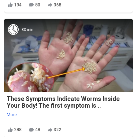
194
80
368
30 min
These Symptoms Indicate Worms Inside
Your Body! The first symptom is ..
More
288
48
322