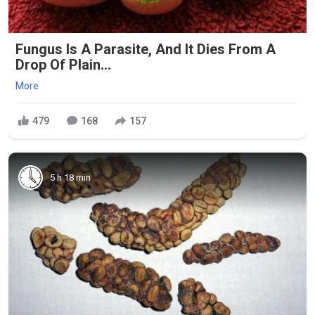
Fungus Is A Parasite, And It Dies From A
Drop Of Plain...
More
479
168
157
5 h 18 min