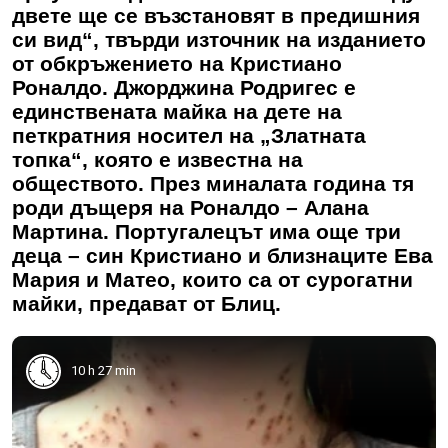
двете ще се възстановят в предишния
си вид“, твърди източник на изданието
от обкръжението на Кристиано
Роналдо. Джорджина Родригес е
единствената майка на дете на
петкратния носител на „Златната
топка“, която е известна на
обществото. През миналата година тя
роди дъщеря на Роналдо – Алана
Мартина. Португалецът има още три
деца – син Кристиано и близнаците Ева
Мария и Матео, които са от сурогатни
майки, предават от Блиц.
10 h 27 min