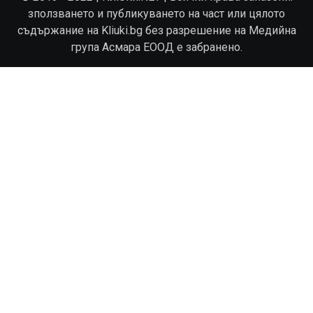
зползването и публикуването на част или цялото
съдържание на Kliuki.bg без разрешение на Медийна
група Асмара ЕООД е забранено.