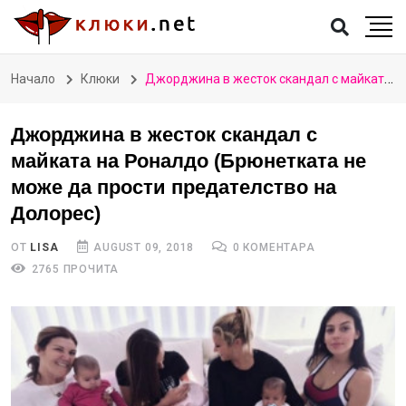
Начало
Клюки
Джорджина в жесток скандал с майката на Роналдо (Брюнетката не може да прости предателство на Долорес)
Джорджина в жесток скандал с
майката на Роналдо (Брюнетката не
може да прости предателство на
Долорес)
ОТ
LISA
AUGUST 09, 2018
0 КОМЕНТАРА
2765 ПРОЧИТА