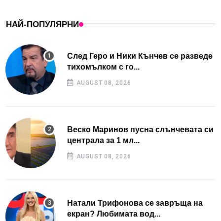
НАЙ-ПОПУЛЯРНИ
След Геро и Ники Кънчев се разведе
тихомълком с го...
AUGUST 08, 2026
Веско Маринов пусна слънчевата си
централа за 1 мл...
AUGUST 08, 2026
Натали Трифонова се завръща на
екран? Любимата вод...