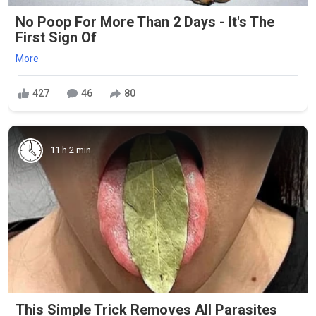
No Poop For More Than 2 Days - It's The
First Sign Of
More
427
46
80
11 h 2 min
This Simple Trick Removes All Parasites