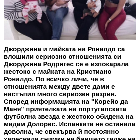
Джорджина и майката на Роналдо са
влошили сериозно отношенията си
Джорджина Родригес се е изпокарала
жестоко с майката на Кристиано
Роналдо. По всичко личи, че в
отношенията между двете дами е
настъпил много сериозен разрив.
Според информацията на "Корейо да
Маня" приятелката на португалската
футболна звезда е жестоко обидена на
мадам Долорес. Испанката не останала
доволна, че свекърва й постоянно
харесвала снимки на бившето гадже на