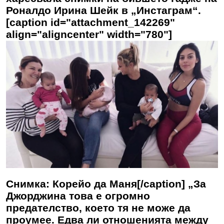
Роналдо Ирина Шейк в „Инстаграм“.
[caption id="attachment_142269"
align="aligncenter" width="780"]
Снимка: Корейо да Маня[/caption] „За
Джорджина това е огромно
предателство, което тя не може да
проумее. Едва ли отношенията между