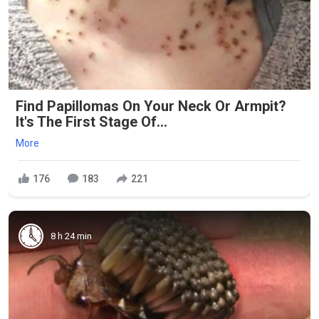
Find Papillomas On Your Neck Or Armpit?
It's The First Stage Of...
More
176
183
221
8 h 24 min